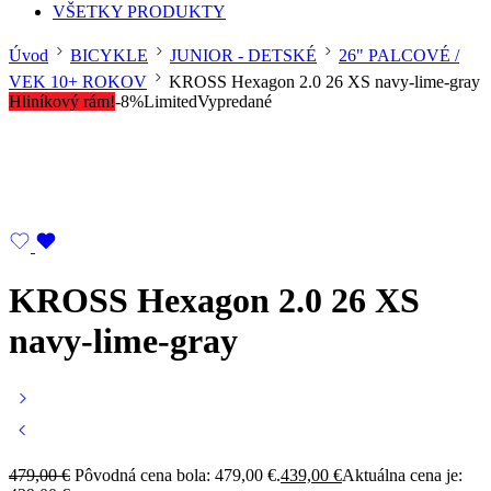
VŠETKY PRODUKTY
Úvod
BICYKLE
JUNIOR - DETSKÉ
26" PALCOVÉ /
VEK 10+ ROKOV
KROSS Hexagon 2.0 26 XS navy-lime-gray
Hliníkový rám!
-8%
Limited
Vypredané
KROSS Hexagon 2.0 26 XS
navy-lime-gray
479,00
€
Pôvodná cena bola: 479,00 €.
439,00
€
Aktuálna cena je: