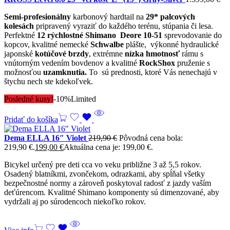
Semi-profesionálny
karbonový hardtail na
29* palcových
kolesách
pripravený vyraziť do každého terénu, stúpania či lesa.
Perfektné
12 rýchlostné Shimano Deore
10-51
sprevodovanie do
kopcov, kvalitné nemecké
Schwalbe
plášte, výkonné hydraulické
japonské
kotúčové brzdy
, extrémne
nízka
hmotnosť
rámu s
vnútorným vedením bovdenov a kvalitné
RockShox
pruženie s
možnosťou
uzamknutia.
To sú prednosti, ktoré Vás nenechajú v
štychu nech ste kdekoľvek.
Posledné kusy!
-10%
Limited
Pridať do košíka
Dema ELLA 16″ Violet
219,90
€
Pôvodná cena bola:
219,90 €.
199,00
€
Aktuálna cena je: 199,00 €.
Bicykel určený pre deti cca vo veku približne 3 až 5,5 rokov.
Osadený blatníkmi, zvončekom, odrazkami, aby spĺňal všetky
bezpečnostné normy a zároveň poskytoval radosť z jazdy vaším
deťúrencom. Kvalitné Shimano komponenty sú dimenzované, aby
vydržali aj po súrodencoch niekoľko rokov.