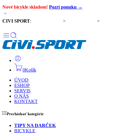
Nové bicykle skladom!
Pozri ponuku →
CIVI SPORT
:
Predaj bicyklov
>
Servis bicyklov
>
Komponenty a
doplnky
0
Košík
ÚVOD
ESHOP
SERVIS
O NÁS
KONTAKT
Prechádzať kategórie
TIPY NA DARČEK
BICYKLE