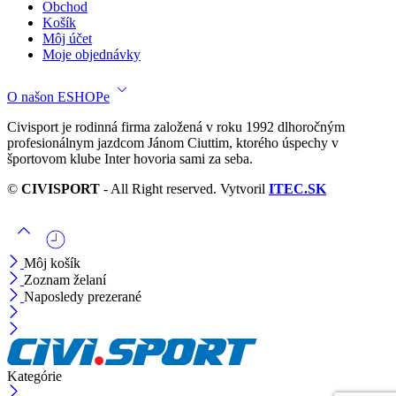
Obchod
Košík
Môj účet
Moje objednávky
O našon ESHOPe
Civisport je rodinná firma založená v roku 1992 dlhoročným
profesionálnym jazdcom Jánom Ciuttim, ktorého úspechy v
športovom klube Inter hovoria sami za seba.
©
CIVISPORT
- All Right reserved. Vytvoril
ITEC.SK
Môj košík
Zoznam želaní
Naposledy prezerané
Kategórie