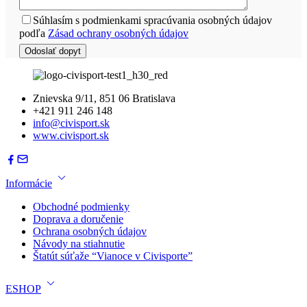
Súhlasím s podmienkami spracúvania osobných údajov
podľa
Zásad ochrany osobných údajov
Znievska 9/11, 851 06 Bratislava
+421 911 246 148
info@civisport.sk
www.civisport.sk
Informácie
Obchodné podmienky
Doprava a doručenie
Ochrana osobných údajov
Návody na stiahnutie
Štatút súťaže “Vianoce v Civisporte”
ESHOP