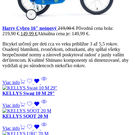
Harry Cybro 16″ neónový
219,90
€
Pôvodná cena bola:
219,90 €.
149,99
€
Aktuálna cena je: 149,99 €.
Bicykel určený pre deti cca vo veku približne 3 až 5,5 rokov.
Osadený blatníkmi, zvončekom, odrazkami, aby spĺňal všetky
bezpečnostné normy a zároveň poskytoval radosť z jazdy vaším
deťúrencom. Kvalitné Shimano komponenty sú dimenzované, aby
vydržali aj po súrodencoch niekoľko rokov.
Viac info
KELLYS Swag 10 M 29″
Viac info
KELLYS SOOT 20 M
Viac info