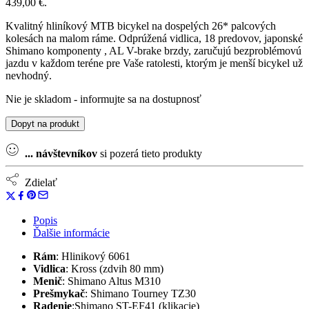
439,00 €.
Kvalitný hliníkový MTB bicykel na dospelých 26* palcových
kolesách na malom ráme. Odprúžená vidlica, 18 predovov, japonské
Shimano komponenty , AL V-brake brzdy, zaručujú bezproblémovú
jazdu v každom teréne pre Vaše ratolesti, ktorým je menší bicykel už
nevhodný.
Nie je skladom - informujte sa na dostupnosť
Dopyt na produkt
...
návštevníkov
si pozerá tieto produkty
Zdielať
Popis
Ďalšie informácie
Rám
:
Hlinikový 6061
Vidlica
:
Kross (zdvih 80 mm)
Menič
:
Shimano Altus M310
Prešmykač
:
Shimano Tourney TZ30
Radenie
:
Shimano ST-EF41 (klikacie)