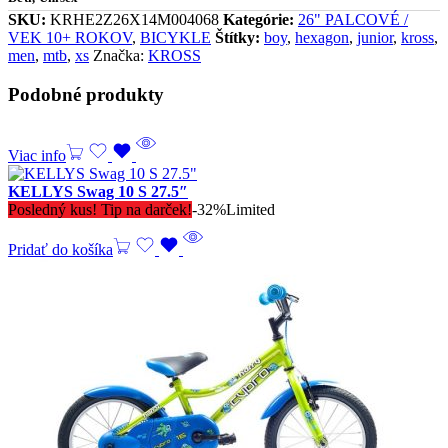
SKU:
KRHE2Z26X14M004068
Kategórie:
26" PALCOVÉ /
VEK 10+ ROKOV
,
BICYKLE
Štítky:
boy
,
hexagon
,
junior
,
kross
,
men
,
mtb
,
xs
Značka:
KROSS
Podobné produkty
Viac info
KELLYS Swag 10 S 27.5″
Posledný kus! Tip na darček!
-32%
Limited
Pridať do košíka