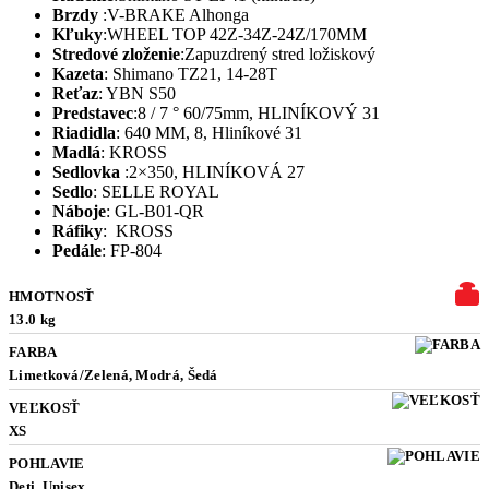
Brzdy
:
V-BRAKE Alhonga
Kľuky
:
WHEEL TOP 42Z-34Z-24Z/170MM
Stredové
zloženie
:
Zapuzdrený stred ložiskový
Kazeta
:
Shimano TZ21, 14-28T
Reťaz
:
YBN S50
Predstavec
:
8 / 7 ° 60/75mm, HLINÍKOVÝ 31
Riadidla
:
640 MM, 8, Hliníkové 31
Madlá
:
KROSS
Sedlovka
:
2×350, HLINÍKOVÁ 27
Sedlo
:
SELLE ROYAL
Náboje
:
GL-B01-QR
Ráfiky
:
KROSS
Pedále
:
FP-804
HMOTNOSŤ
13.0 kg
FARBA
Limetková/Zelená, Modrá, Šedá
VEĽKOSŤ
XS
POHLAVIE
Deti, Unisex