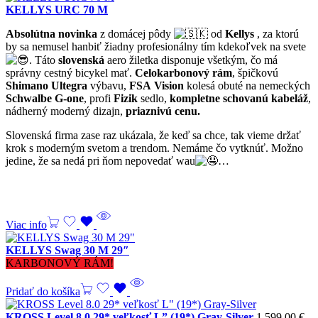
KELLYS URC 70 M
Absolútna novinka
z domácej pôdy
od
Kellys
, za ktorú
by sa nemusel hanbiť žiadny profesionálny tím kdekoľvek na svete
.
Táto
slovenská
aero žiletka disponuje všetkým, čo má
správny cestný bicykel mať.
Celokarbonový rám
, špičkovú
Shimano
Ultegra
výbavu,
FSA
Vision
kolesá obuté na nemeckých
Schwalbe G-one
, profi
Fizik
sedlo,
kompletne schovanú kabeláž
,
nádherný moderný dizajn,
priaznivú cenu.
Slovenská firma zase raz ukázala, že keď sa chce, tak vieme držať
krok s moderným svetom a trendom. Nemáme čo vytknúť. Možno
jedine, že sa nedá pri ňom nepovedať wau
…
Viac info
KELLYS Swag 30 M 29″
KARBONOVÝ RÁM!
Pridať do košíka
KROSS Level 8.0 29* veľkosť L” (19*) Gray-Silver
1.599,00
€