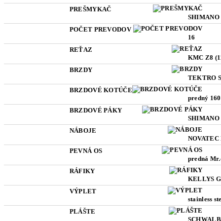
PREŠMYKAČ
SHIMANO C
POČET PREVODOV
16
REŤAZ
KMC Z8 (1
BRZDY
TEKTRO Sp
BRZDOVÉ KOTÚČE
predný 16
BRZDOVÉ PÁKY
SHIMANO C
NÁBOJE
NOVATEC Di
PEVNÁ OS
predná Mr
RÁFIKY
KELLYS Gri
VÝPLET
stainless st
PLÁŠTE
SCHWALBE 