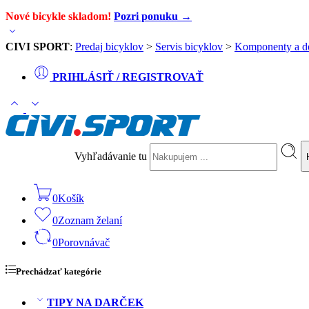
Nové bicykle skladom!
Pozri ponuku →
CIVI SPORT
:
Predaj bicyklov
>
Servis bicyklov
>
Komponenty a d
PRIHLÁSIŤ / REGISTROVAŤ
Vyhľadávanie tu
0
Košík
0
Zoznam želaní
0
Porovnávač
Prechádzať kategórie
TIPY NA DARČEK