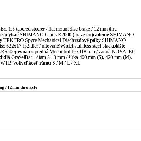
 1.5 tapered steerer / flat mount disc brake / 12 mm thru
rešmykač
SHIMANO Claris R2000 (braze on)
radenie
SHIMANO
y
TEKTRO Spyre Mechanical Disc
brzdové páky
SHIMANO
 622x17 (32 dier / nitované)
výplet
stainless steel black
plášte
RS500
pevná os
predná Mr.control 12x118 mm / zadná NOVATEC
didlá
GravelBar - diam 31.8 mm / šírka 400 mm (S), 420 mm (M),
WTB Volt
veľkosť rámu
S / M / L / XL
ing / 12mm thru axle