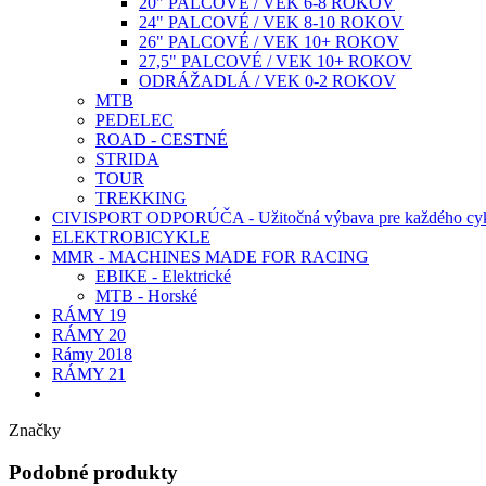
20" PALCOVÉ / VEK 6-8 ROKOV
24" PALCOVÉ / VEK 8-10 ROKOV
26" PALCOVÉ / VEK 10+ ROKOV
27,5" PALCOVÉ / VEK 10+ ROKOV
ODRÁŽADLÁ / VEK 0-2 ROKOV
MTB
PEDELEC
ROAD - CESTNÉ
STRIDA
TOUR
TREKKING
CIVISPORT ODPORÚČA - Užitočná výbava pre každého cyk
ELEKTROBICYKLE
MMR - MACHINES MADE FOR RACING
EBIKE - Elektrické
MTB - Horské
RÁMY 19
RÁMY 20
Rámy 2018
RÁMY 21
Značky
Podobné produkty