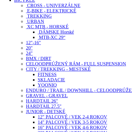
BICYKLE
CROSS - UNIVERZÁLNE
E-BIKE - ELEKTRICKÉ
TREKKING
URBAN
XC MTB - HORSKÉ
DÁMSKE Horské
MTB-XC 29“
12"-16"
20"
24"
BMX / DIRT
CELOODPRÚŽENÝ RÁM - FULL SUSPENSION
CITY / TREKKING - MESTSKÉ
FITNESS
SKLADACIE
YOONIQ
ENDURO / TRAIL / DOWNHILL - CELOODPRÚŽ
GRAVEL - GRAVEL
HARDTAIL 26"
HARDTAIL 27.5"
JUNIOR - DETSKÉ
12" PALCOVÉ / VEK 2-4 ROKOV
14" PALCOVÉ / VEK 3-5 ROKOV
16" PALCOVÉ / VEK 4-6 ROKOV