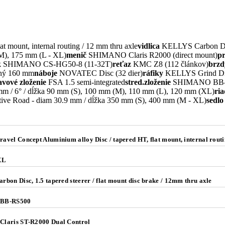
 mount, internal routing / 12 mm thru axle
vidlica
KELLYS Carbon Disc,
M), 175 mm (L - XL)
menič
SHIMANO Claris R2000 (direct mount)
p
k
SHIMANO CS-HG50-8 (11-32T)
reťaz
KMC Z8 (112 článkov)
brzd
dný 160 mm
náboje
NOVATEC Disc (32 dier)
ráfiky
KELLYS Grind Disc
avové zloženie
FSA 1.5 semi-integrated
stred.zloženie
SHIMANO BB-
mm / 6° / dĺžka 90 mm (S), 100 mm (M), 110 mm (L), 120 mm (XL)
ria
ve Road - diam 30.9 mm / dĺžka 350 mm (S), 400 mm (M - XL)
sedlo
vel Concept Aluminium alloy Disc / tapered HT, flat mount, internal rout
 XL
bon Disc, 1.5 tapered steerer / flat mount disc brake / 12mm thru axle
BB-RS500
laris ST-R2000 Dual Control