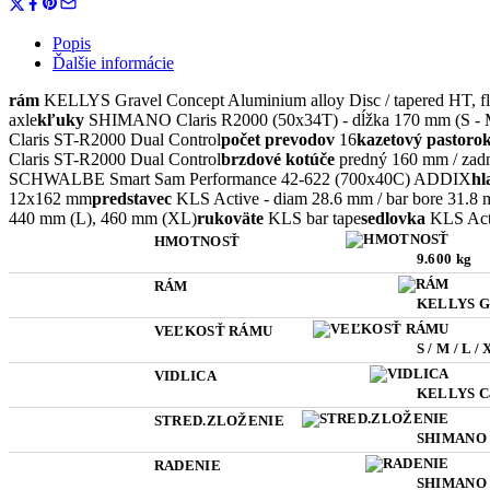
Popis
Ďalšie informácie
rám
KELLYS Gravel Concept Aluminium alloy Disc / tapered HT, flat
axle
kľuky
SHIMANO Claris R2000 (50x34T) - dĺžka 170 mm (S - 
Claris ST-R2000 Dual Control
počet prevodov
16
kazetový pastoro
Claris ST-R2000 Dual Control
brzdové kotúče
predný 160 mm / za
SCHWALBE Smart Sam Performance 42-622 (700x40C) ADDIX
hl
12x162 mm
predstavec
KLS Active - diam 28.6 mm / bar bore 31.8 
440 mm (L), 460 mm (XL)
rukoväte
KLS bar tape
sedlovka
KLS Acti
HMOTNOSŤ
9.600 kg
RÁM
KELLYS Gra
VEĽKOSŤ RÁMU
S / M / L /
VIDLICA
KELLYS Car
STRED.ZLOŽENIE
SHIMANO 
RADENIE
SHIMANO C