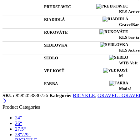
PREDSTAVEC
KLS Active
RIADIDLÁ
GravelBar 
RUKOVÄTE
KLS bar ta
SEDLOVKA
KLS Active
SEDLO
WTB Volt
VEĽKOSŤ
M
FARBA
Modrá
SKU:
8585053830726
Kategórie:
BICYKLE
,
GRAVEL - GRAVE
Product Categories
24"
26“
27,5“
28“/29"