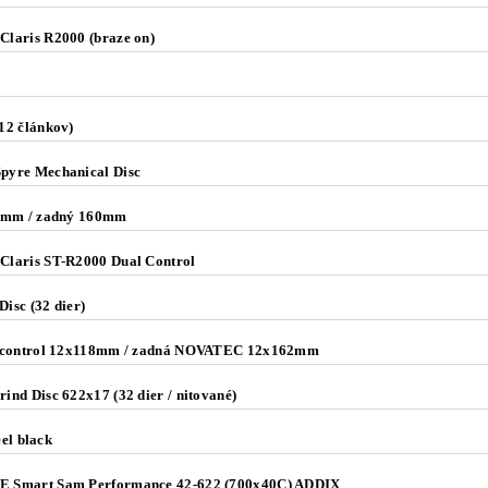
laris R2000 (braze on)
12 článkov)
yre Mechanical Disc
0mm / zadný 160mm
laris ST-R2000 Dual Control
sc (32 dier)
.control 12x118mm / zadná NOVATEC 12x162mm
nd Disc 622x17 (32 dier / nitované)
eel black
Smart Sam Performance 42-622 (700x40C) ADDIX