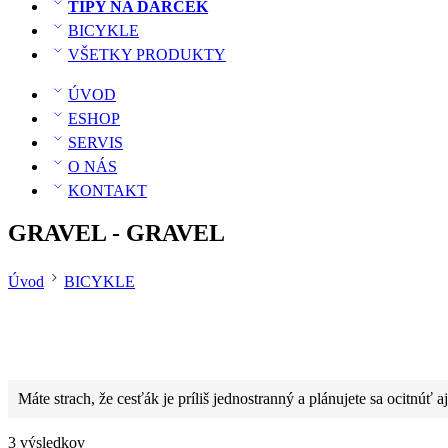
TIPY NA DARČEK
BICYKLE
VŠETKY PRODUKTY
ÚVOD
ESHOP
SERVIS
O NÁS
KONTAKT
GRAVEL - GRAVEL
Úvod
BICYKLE
Máte strach, že cesťák je príliš jednostranný a plánujete sa ocitnú
3 výsledkov