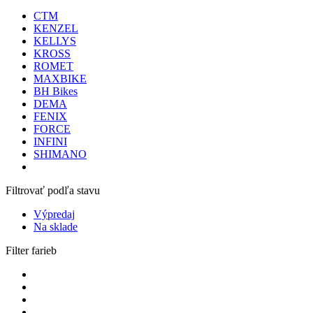
CTM
KENZEL
KELLYS
KROSS
ROMET
MAXBIKE
BH Bikes
DEMA
FENIX
FORCE
INFINI
SHIMANO
Filtrovať podľa stavu
Výpredaj
Na sklade
Filter farieb