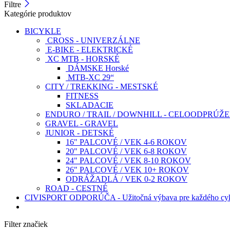
Filtre
Kategórie produktov
BICYKLE
CROSS - UNIVERZÁLNE
E-BIKE - ELEKTRICKÉ
XC MTB - HORSKÉ
DÁMSKE Horské
MTB-XC 29“
CITY / TREKKING - MESTSKÉ
FITNESS
SKLADACIE
ENDURO / TRAIL / DOWNHILL - CELOODPRÚŽ
GRAVEL - GRAVEL
JUNIOR - DETSKÉ
16" PALCOVÉ / VEK 4-6 ROKOV
20" PALCOVÉ / VEK 6-8 ROKOV
24" PALCOVÉ / VEK 8-10 ROKOV
26" PALCOVÉ / VEK 10+ ROKOV
ODRÁŽADLÁ / VEK 0-2 ROKOV
ROAD - CESTNÉ
CIVISPORT ODPORÚČA - Užitočná výbava pre každého cyk
Filter značiek