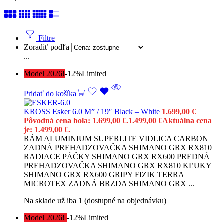
Filtre
Zoradiť podľa
...
Model 2026!
-12%
Limited
Pridať do košíka
KROSS Esker 6.0 M” / 19″ Black – White
1.699,00
€
Pôvodná cena bola: 1.699,00 €.
1.499,00
€
Aktuálna cena
je: 1.499,00 €.
RÁM ALUMINIUM SUPERLITE VIDLICA CARBON
ZADNÁ PREHADZOVAČKA SHIMANO GRX RX810
RADIACE PÁČKY SHIMANO GRX RX600 PREDNÁ
PREHADZOVAČKA SHIMANO GRX RX810 KĽUKY
SHIMANO GRX RX600 GRIPY FIZIK TERRA
MICROTEX ZADNÁ BRZDA SHIMANO GRX ...
Na sklade už iba 1 (dostupné na objednávku)
Model 2026!
-12%
Limited