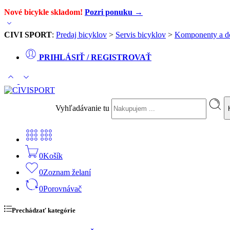
Nové bicykle skladom!
Pozri ponuku →
CIVI SPORT
:
Predaj bicyklov
>
Servis bicyklov
>
Komponenty a d
PRIHLÁSIŤ / REGISTROVAŤ
Vyhľadávanie tu
0
Košík
0
Zoznam želaní
0
Porovnávač
Prechádzať kategórie