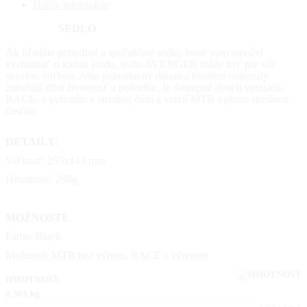
Ďalšie informácie
SEDLO
Ak hľadáte pohodlné a spoľahlivé sedlo, ktoré vám umožní
vychutnať si každú jazdu, sedlo AVENGER môže byť pre vás
skvelou voľbou. Jeho jednoduchý dizajn a kvalitné materiály
zaručujú dlhú životnosť a pohodlie. Je dostupné dvoch verziách.
RACE- s vybratím v strednej časti a verzií MTB s plnou strednou
časťou.
DETAILY
:
Veľkosť: 255x143 mm
Hmotnosť: 298g
MOŽNOSTI
:
Farba: Black
Možnosti: MTB bez výrezu, RACE s výrezom
HMOTNOSŤ
0.365 kg