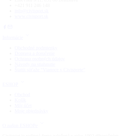
+421 911 246 148
info@civisport.sk
www.civisport.sk
Informácie
Obchodné podmienky
Doprava a doručenie
Ochrana osobných údajov
Návody na stiahnutie
Štatút súťaže “Vianoce v Civisporte”
ESHOP
Obchod
Košík
Môj účet
Moje objednávky
O našon ESHOPe
Civisport je rodinná firma založená v roku 1992 dlhoročným