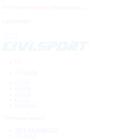
Nové bicykle skladom!
Pozri ponuku →
CIVI SPORT
:
Predaj bicyklov
>
Servis bicyklov
>
Komponenty a
doplnky
0
Košík
ÚVOD
ESHOP
SERVIS
O NÁS
KONTAKT
Prechádzať kategórie
TIPY NA DARČEK
BICYKLE