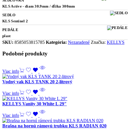
SEDLOVKA
KLS Active - diam 30.9mm / dĺžka 300mm
SEDLO
KLS Sentinel 2
PEDÁLE
plast
SKU:
8585053815785
Kategória:
Nezaradené
Značka:
KELLYS
Podobné produkty
Viac info
Vodný vak KLS TANK 20 2-litrový
Viac info
KELLYS Vanity 30 White L 29″
Viac info
Brašna na hornú rámovú trubku KLS RADIAN 020