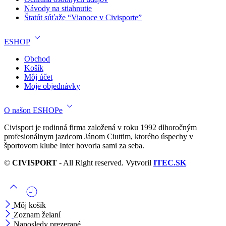
Návody na stiahnutie
Štatút súťaže “Vianoce v Civisporte”
ESHOP
Obchod
Košík
Môj účet
Moje objednávky
O našon ESHOPe
Civisport je rodinná firma založená v roku 1992 dlhoročným
profesionálnym jazdcom Jánom Ciuttim, ktorého úspechy v
športovom klube Inter hovoria sami za seba.
©
CIVISPORT
- All Right reserved. Vytvoril
ITEC.SK
Môj košík
Zoznam želaní
Naposledy prezerané