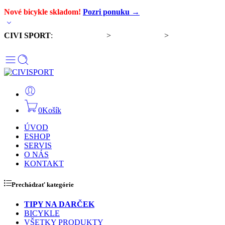
Nové bicykle skladom!
Pozri ponuku →
CIVI SPORT
:
Predaj bicyklov
>
Servis bicyklov
>
Komponenty a
doplnky
0
Košík
ÚVOD
ESHOP
SERVIS
O NÁS
KONTAKT
Prechádzať kategórie
TIPY NA DARČEK
BICYKLE
VŠETKY PRODUKTY