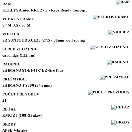
RÁM
KELLYS Alutec RRC 27.5 - Race Ready Concept
VEĽKOSŤ RÁMU
S / M, XS / S / M
VIDLICA
SR SUNTOUR XCE28 (27.5), 80mm, coil spring
STRED.ZLOŽENIE
cartridge (122mm)
RADENIE
SHIMANO ST-EF41-7 EZ-fire Plus
PREŠMYKAČ
SHIMANO TY300 (34.9mm)
POČET PREVODOV
21
REŤAZ
KMC Z7 (108 článkov)
BRZDY
APSE V-brake