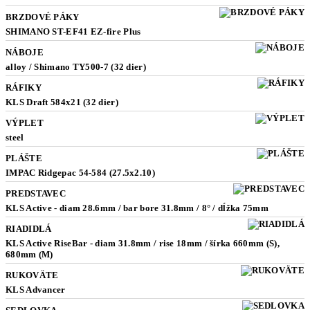
BRZDOVÉ PÁKY
SHIMANO ST-EF41 EZ-fire Plus
NÁBOJE
alloy / Shimano TY500-7 (32 dier)
RÁFIKY
KLS Draft 584x21 (32 dier)
VÝPLET
steel
PLÁŠTE
IMPAC Ridgepac 54-584 (27.5x2.10)
PREDSTAVEC
KLS Active - diam 28.6mm / bar bore 31.8mm / 8° / dĺžka 75mm
RIADIDLÁ
KLS Active RiseBar - diam 31.8mm / rise 18mm / šírka 660mm (S),
680mm (M)
RUKOVÄTE
KLS Advancer