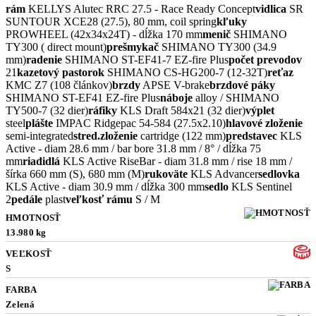
rám
KELLYS Alutec RRC 27.5 - Race Ready Concept
vidlica
SR
SUNTOUR XCE28 (27.5), 80 mm, coil spring
kľuky
PROWHEEL (42x34x24T) - dĺžka 170 mm
menič
SHIMANO
TY300 ( direct mount)
prešmykač
SHIMANO TY300 (34.9
mm)
radenie
SHIMANO ST-EF41-7 EZ-fire Plus
počet prevodov
21
kazetový pastorok
SHIMANO CS-HG200-7 (12-32T)
reťaz
KMC Z7 (108 článkov)
brzdy
APSE V-brake
brzdové páky
SHIMANO ST-EF41 EZ-fire Plus
náboje
alloy / SHIMANO
TY500-7 (32 dier)
ráfiky
KLS Draft 584x21 (32 dier)
výplet
steel
plášte
IMPAC Ridgepac 54-584 (27.5x2.10)
hlavové zloženie
semi-integrated
stred.zloženie
cartridge (122 mm)
predstavec
KLS
Active - diam 28.6 mm / bar bore 31.8 mm / 8° / dĺžka 75
mm
riadidlá
KLS Active RiseBar - diam 31.8 mm / rise 18 mm /
šírka 660 mm (S), 680 mm (M)
rukoväte
KLS Advancer
sedlovka
KLS Active - diam 30.9 mm / dĺžka 300 mm
sedlo
KLS Sentinel
2
pedále
plast
veľkosť rámu
S / M
HMOTNOSŤ
13.980 kg
VEĽKOSŤ
S
FARBA
Zelená