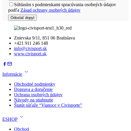
Súhlasím s podmienkami spracúvania osobných údajov
podľa
Zásad ochrany osobných údajov
Znievska 9/11, 851 06 Bratislava
+421 911 246 148
info@civisport.sk
www.civisport.sk
Informácie
Obchodné podmienky
Doprava a doručenie
Ochrana osobných údajov
Návody na stiahnutie
Štatút súťaže “Vianoce v Civisporte”
ESHOP
Obchod