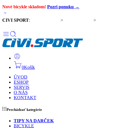
Nové bicykle skladom!
Pozri ponuku →
CIVI SPORT
:
Predaj bicyklov
>
Servis bicyklov
>
Komponenty a
doplnky
0
Košík
ÚVOD
ESHOP
SERVIS
O NÁS
KONTAKT
Prechádzať kategórie
TIPY NA DARČEK
BICYKLE