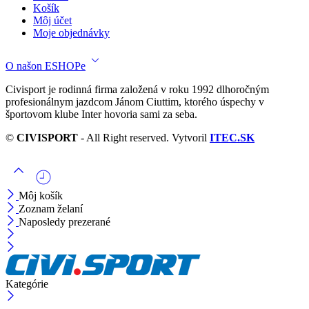
Košík
Môj účet
Moje objednávky
O našon ESHOPe
Civisport je rodinná firma založená v roku 1992 dlhoročným
profesionálnym jazdcom Jánom Ciuttim, ktorého úspechy v
športovom klube Inter hovoria sami za seba.
©
CIVISPORT
- All Right reserved. Vytvoril
ITEC.SK
Môj košík
Zoznam želaní
Naposledy prezerané
Kategórie