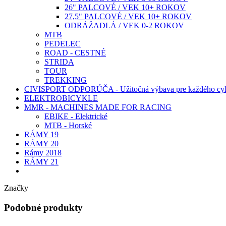
26" PALCOVÉ / VEK 10+ ROKOV
27,5" PALCOVÉ / VEK 10+ ROKOV
ODRÁŽADLÁ / VEK 0-2 ROKOV
MTB
PEDELEC
ROAD - CESTNÉ
STRIDA
TOUR
TREKKING
CIVISPORT ODPORÚČA - Užitočná výbava pre každého cyk
ELEKTROBICYKLE
MMR - MACHINES MADE FOR RACING
EBIKE - Elektrické
MTB - Horské
RÁMY 19
RÁMY 20
Rámy 2018
RÁMY 21
Značky
Podobné produkty