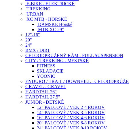
E-BIKE - ELEKTRICKÉ
TREKKING
URBAN
XC MTB - HORSKÉ
DÁMSKE Horské
MTB-XC 29“
12"-16"
20"
24"
BMX / DIRT
CELOODPRÚŽENÝ RÁM - FULL SUSPENSION
CITY / TREKKING - MESTSKÉ
FITNESS
SKLADACIE
YOONIQ
ENDURO / TRAIL / DOWNHILL - CELOODPRÚŽ
GRAVEL - GRAVEL
HARDTAIL 26"
HARDTAIL 27.5"
JUNIOR - DETSKÉ
12" PALCOVÉ / VEK 2-4 ROKOV
14" PALCOVÉ / VEK 3-5 ROKOV
16" PALCOVÉ / VEK 4-6 ROKOV
20" PALCOVÉ / VEK 6-8 ROKOV
24" PALCOVÉ / VEK 8-10 ROKOV