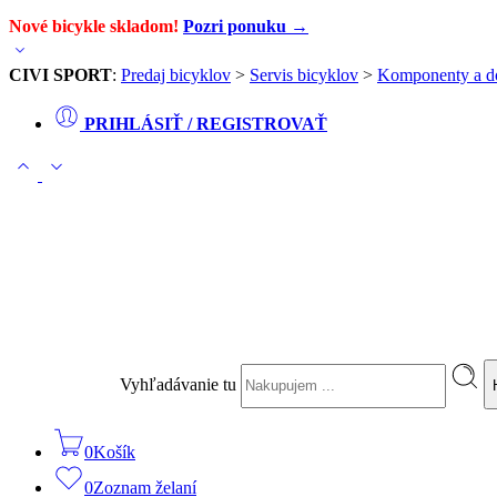
Nové bicykle skladom!
Pozri ponuku →
CIVI SPORT
:
Predaj bicyklov
>
Servis bicyklov
>
Komponenty a d
PRIHLÁSIŤ / REGISTROVAŤ
Vyhľadávanie tu
0
Košík
0
Zoznam želaní