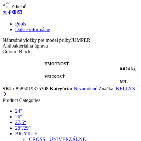
Zdielať
Popis
Ďalšie informácie
Náhradné vložky pre model prilbyJUMPER
Antibakteriálna úprava
Colour: Black
HMOTNOSŤ
0.024 kg
VEĽKOSŤ
M/L
SKU:
8585019375308
Kategória:
Nezaradené
Značka:
KELLYS
Product Categories
24"
26“
27,5“
28“/29"
BICYKLE
CROSS - UNIVERZÁLNE