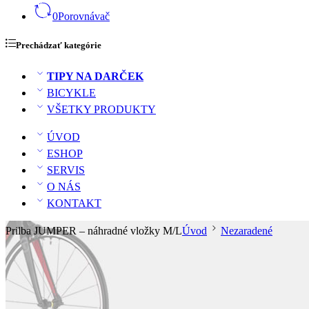
0
Porovnávač
Prechádzať kategórie
TIPY NA DARČEK
BICYKLE
VŠETKY PRODUKTY
ÚVOD
ESHOP
SERVIS
O NÁS
KONTAKT
Prilba JUMPER – náhradné vložky M/L
Úvod
Nezaradené