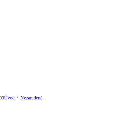
09
Úvod
Nezaradené