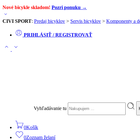
Nové bicykle skladom!
Pozri ponuku →
CIVI SPORT
:
Predaj bicyklov
>
Servis bicyklov
>
Komponenty a d
PRIHLÁSIŤ / REGISTROVAŤ
Vyhľadávanie tu
0
Košík
0
Zoznam želaní