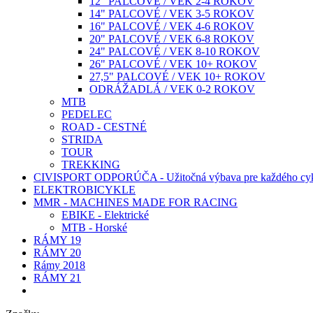
12" PALCOVÉ / VEK 2-4 ROKOV
14" PALCOVÉ / VEK 3-5 ROKOV
16" PALCOVÉ / VEK 4-6 ROKOV
20" PALCOVÉ / VEK 6-8 ROKOV
24" PALCOVÉ / VEK 8-10 ROKOV
26" PALCOVÉ / VEK 10+ ROKOV
27,5" PALCOVÉ / VEK 10+ ROKOV
ODRÁŽADLÁ / VEK 0-2 ROKOV
MTB
PEDELEC
ROAD - CESTNÉ
STRIDA
TOUR
TREKKING
CIVISPORT ODPORÚČA - Užitočná výbava pre každého cyk
ELEKTROBICYKLE
MMR - MACHINES MADE FOR RACING
EBIKE - Elektrické
MTB - Horské
RÁMY 19
RÁMY 20
Rámy 2018
RÁMY 21