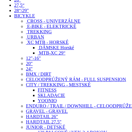
27,5“
28“/29"
BICYKLE
CROSS - UNIVERZÁLNE
E-BIKE - ELEKTRICKÉ
TREKKING
URBAN
XC MTB - HORSKÉ
DÁMSKE Horské
MTB-XC 29“
12"-16"
20"
24"
BMX / DIRT
CELOODPRÚŽENÝ RÁM - FULL SUSPENSION
CITY / TREKKING - MESTSKÉ
FITNESS
SKLADACIE
YOONIQ
ENDURO / TRAIL / DOWNHILL - CELOODPRÚŽ
GRAVEL - GRAVEL
HARDTAIL 26"
HARDTAIL 27.5"
JUNIOR - DETSKÉ