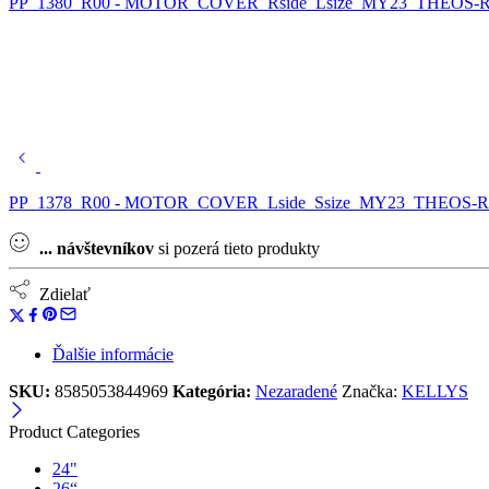
PP_1380_R00 - MOTOR_COVER_Rside_Lsize_MY23_THEOS-R
PP_1378_R00 - MOTOR_COVER_Lside_Ssize_MY23_THEOS-R
...
návštevníkov
si pozerá tieto produkty
Zdielať
Ďalšie informácie
SKU:
8585053844969
Kategória:
Nezaradené
Značka:
KELLYS
Product Categories
24"
26“