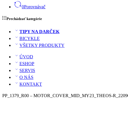
0
Porovnávač
Prechádzať kategórie
TIPY NA DARČEK
BICYKLE
VŠETKY PRODUKTY
ÚVOD
ESHOP
SERVIS
O NÁS
KONTAKT
PP_1379_R00 – MOTOR_COVER_MID_MY23_THEOS-R_2209