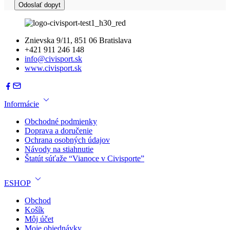
Znievska 9/11, 851 06 Bratislava
+421 911 246 148
info@civisport.sk
www.civisport.sk
Informácie
Obchodné podmienky
Doprava a doručenie
Ochrana osobných údajov
Návody na stiahnutie
Štatút súťaže “Vianoce v Civisporte”
ESHOP
Obchod
Košík
Môj účet
Moje objednávky