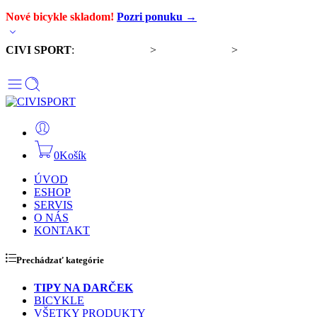
Nové bicykle skladom!
Pozri ponuku →
CIVI SPORT
:
Predaj bicyklov
>
Servis bicyklov
>
Komponenty a
doplnky
0
Košík
ÚVOD
ESHOP
SERVIS
O NÁS
KONTAKT
Prechádzať kategórie
TIPY NA DARČEK
BICYKLE
VŠETKY PRODUKTY