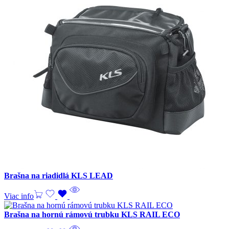
Brašna na riadidlá KLS LEAD
Viac info
Brašna na hornú rámovú trubku KLS RAIL ECO