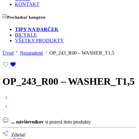
KONTAKT
Prechádzať kategórie
TIPY NA DARČEK
BICYKLE
VŠETKY PRODUKTY
Úvod
Nezaradené
OP_243_R00 – WASHER_T1,5
OP_243_R00 – WASHER_T1,5
...
návštevníkov
si pozerá tieto produkty
Zdielať