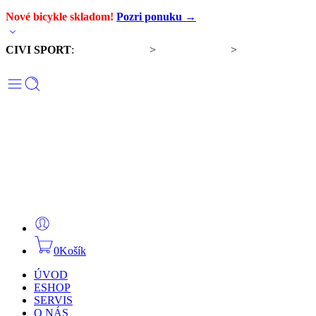
Nové bicykle skladom!
Pozri ponuku →
CIVI SPORT
:
Predaj bicyklov
>
Servis bicyklov
>
Komponenty a
doplnky
0
Košík
ÚVOD
ESHOP
SERVIS
O NÁS