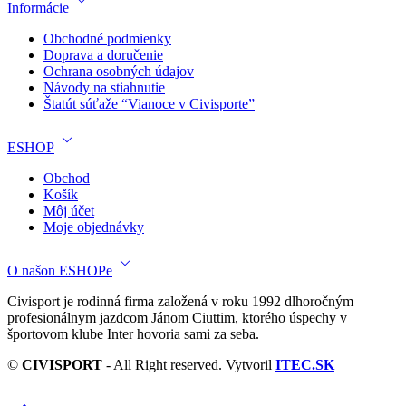
Informácie
Obchodné podmienky
Doprava a doručenie
Ochrana osobných údajov
Návody na stiahnutie
Štatút súťaže “Vianoce v Civisporte”
ESHOP
Obchod
Košík
Môj účet
Moje objednávky
O našon ESHOPe
Civisport je rodinná firma založená v roku 1992 dlhoročným
profesionálnym jazdcom Jánom Ciuttim, ktorého úspechy v
športovom klube Inter hovoria sami za seba.
©
CIVISPORT
- All Right reserved. Vytvoril
ITEC.SK