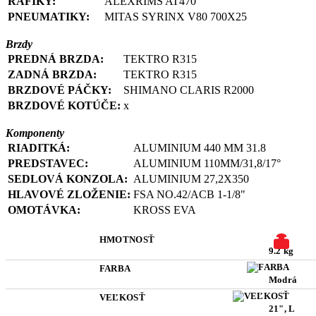
RÁFIKY:
ALEXRIMS AT470
PNEUMATIKY:
MITAS SYRINX V80 700X25
Brzdy
PREDNÁ BRZDA:
TEKTRO R315
ZADNÁ BRZDA:
TEKTRO R315
BRZDOVÉ PÁČKY:
SHIMANO CLARIS R2000
BRZDOVÉ KOTÚČE:
x
Komponenty
RIADITKÁ:
ALUMINIUM 440 MM 31.8
PREDSTAVEC:
ALUMINIUM 110MM/31,8/17°
SEDLOVÁ
KONZOLA:
ALUMINIUM 27,2X350
HLAVOVÉ ZLOŽENIE:
FSA NO.42/ACB 1-1/8"
OMOTÁVKA:
KROSS EVA
HMOTNOSŤ
9.2 kg
FARBA
Modrá
VEĽKOSŤ
21", L