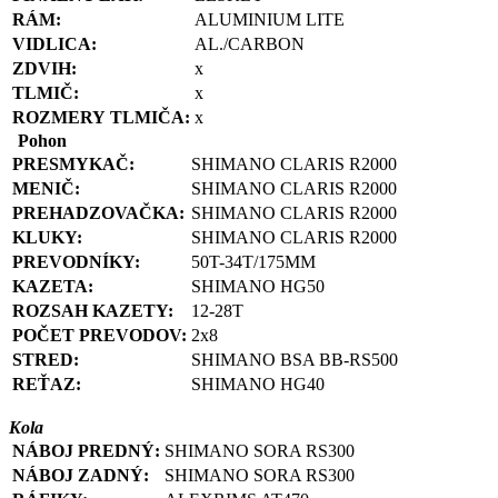
RÁM:
ALUMINIUM LITE
VIDLICA:
AL./CARBON
ZDVIH:
x
TLMIČ:
x
ROZMERY
TLMIČA:
x
Pohon
PRESMYKAČ:
SHIMANO CLARIS R2000
MENIČ:
SHIMANO CLARIS R2000
PREHADZOVAČKA:
SHIMANO CLARIS R2000
KLUKY:
SHIMANO CLARIS R2000
PREVODNÍKY:
50T-34T/175MM
KAZETA:
SHIMANO HG50
ROZSAH
KAZETY:
12-28T
POČET PREVODOV:
2x8
STRED:
SHIMANO BSA BB-RS500
REŤAZ:
SHIMANO HG40
Kola
NÁBOJ
PREDNÝ:
SHIMANO SORA RS300
NÁBOJ
ZADNÝ:
SHIMANO SORA RS300