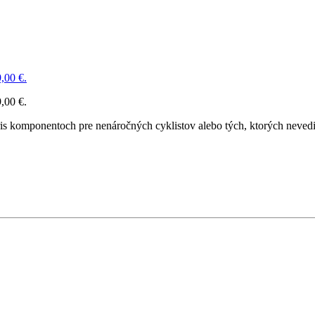
,00 €.
,00 €.
s komponentoch pre nenáročných cyklistov alebo tých, ktorých nevedia,