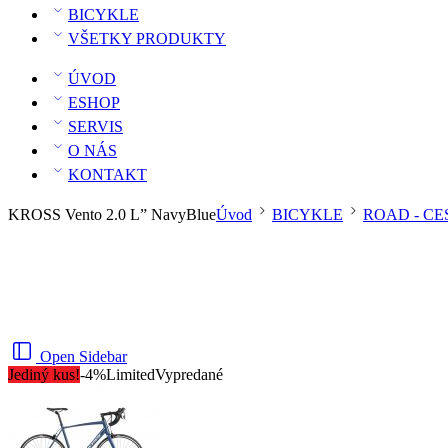
BICYKLE
VŠETKY PRODUKTY
ÚVOD
ESHOP
SERVIS
O NÁS
KONTAKT
KROSS Vento 2.0 L” NavyBlue
Úvod
BICYKLE
ROAD - CE
Open Sidebar
Jediný kus!
-4%
Limited
Vypredané