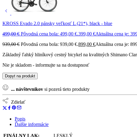
KROSS Evado 2.0 pánsky veľkosť L (21*), black - blue
499,00
€
Pôvodná cena bola: 499,00 €.
399,00
€
Aktuálna cena je: 399
939,00
€
Pôvodná cena bola: 939,00 €.
899,00
€
Aktuálna cena je: 899
Základný ľahký hliníkový cestný bicykel na kvalitných Shimano Clari
Nie je skladom - informujte sa na dostupnosť
Dopyt na produkt
...
návštevníkov
si pozerá tieto produkty
Zdielať
Popis
Ďalšie informácie
FINÁLNY LAK:
LESKLÝ