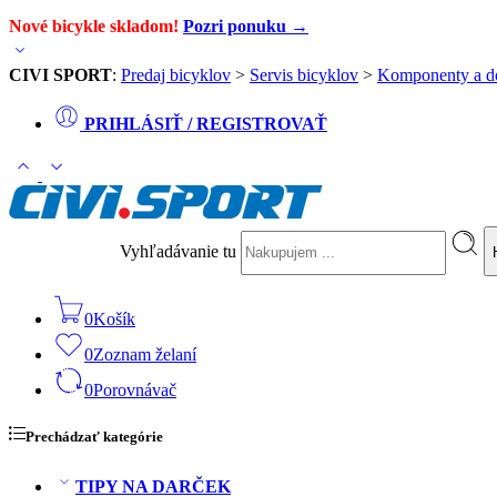
Nové bicykle skladom!
Pozri ponuku →
CIVI SPORT
:
Predaj bicyklov
>
Servis bicyklov
>
Komponenty a d
PRIHLÁSIŤ / REGISTROVAŤ
Vyhľadávanie tu
0
Košík
0
Zoznam želaní
0
Porovnávač
Prechádzať kategórie
TIPY NA DARČEK