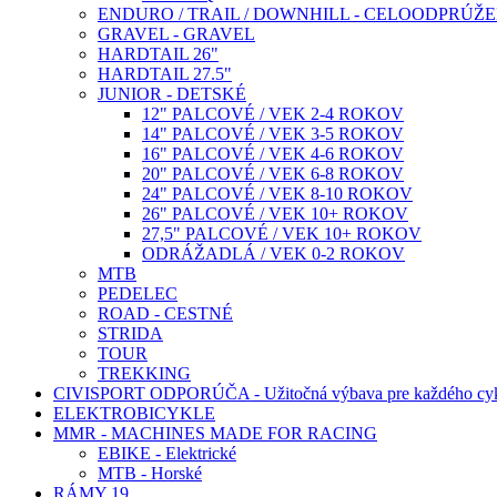
ENDURO / TRAIL / DOWNHILL - CELOODPRÚŽ
GRAVEL - GRAVEL
HARDTAIL 26"
HARDTAIL 27.5"
JUNIOR - DETSKÉ
12" PALCOVÉ / VEK 2-4 ROKOV
14" PALCOVÉ / VEK 3-5 ROKOV
16" PALCOVÉ / VEK 4-6 ROKOV
20" PALCOVÉ / VEK 6-8 ROKOV
24" PALCOVÉ / VEK 8-10 ROKOV
26" PALCOVÉ / VEK 10+ ROKOV
27,5" PALCOVÉ / VEK 10+ ROKOV
ODRÁŽADLÁ / VEK 0-2 ROKOV
MTB
PEDELEC
ROAD - CESTNÉ
STRIDA
TOUR
TREKKING
CIVISPORT ODPORÚČA - Užitočná výbava pre každého cyk
ELEKTROBICYKLE
MMR - MACHINES MADE FOR RACING
EBIKE - Elektrické
MTB - Horské
RÁMY 19