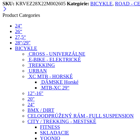
SKU:
KRVEZ28X22M002605
Kategórie:
BICYKLE
,
ROAD - C
Product Categories
24"
26“
27,5“
28“/29"
BICYKLE
CROSS - UNIVERZÁLNE
E-BIKE - ELEKTRICKÉ
TREKKING
URBAN
XC MTB - HORSKÉ
DÁMSKE Horské
MTB-XC 29“
12"-16"
20"
24"
BMX / DIRT
CELOODPRÚŽENÝ RÁM - FULL SUSPENSION
CITY / TREKKING - MESTSKÉ
FITNESS
SKLADACIE
YOONIQ