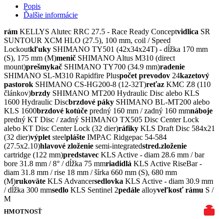
Popis
Ďalšie informácie
rám
KELLYS Alutec RRC 27.5 - Race Ready Concept
vidlica
SR
SUNTOUR XCM HLO (27.5), 100 mm, coil / Speed
Lockout
kľuky
SHIMANO TY501 (42x34x24T) - dĺžka 170 mm
(S), 175 mm (M)
menič
SHIMANO Altus M310 (direct
mount)
prešmykač
SHIMANO TY700 (34.9 mm)
radenie
SHIMANO SL-M310 Rapidfire Plus
počet prevodov
24
kazetový
pastorok
SHIMANO CS-HG200-8 (12-32T)
reťaz
KMC Z8 (110
článkov)
brzdy
SHIMANO MT200 Hydraulic Disc alebo KLS
1600 Hydraulic Disc
brzdové páky
SHIMANO BL-MT200 alebo
KLS 1600
brzdové kotúče
predný 160 mm / zadný 160 mm
náboje
predný KT Disc / zadný SHIMANO TX505 Disc Center Lock
alebo KT Disc Center Lock (32 dier)
ráfiky
KLS Draft Disc 584x21
(32 dier)
výplet
steel
plášte
IMPAC Ridgepac 54-584
(27.5x2.10)
hlavové zloženie
semi-integrated
stred.zloženie
cartridge (122 mm)
predstavec
KLS Active - diam 28.6 mm / bar
bore 31.8 mm / 8° / dĺžka 75 mm
riadidlá
KLS Active RiseBar -
diam 31.8 mm / rise 18 mm / šírka 660 mm (S), 680 mm
(M)
rukoväte
KLS Advancer
sedlovka
KLS Active - diam 30.9 mm
/ dĺžka 300 mm
sedlo
KLS Sentinel 2
pedále
alloy
veľkosť rámu
S /
M
HMOTNOSŤ