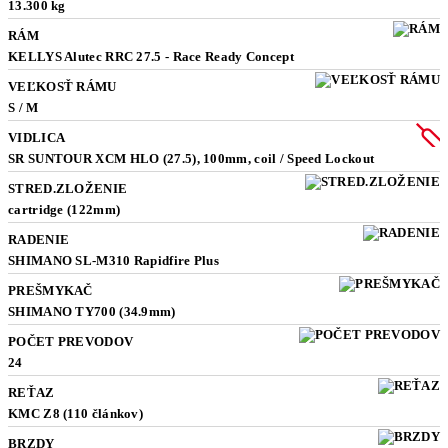
13.300 kg
RÁM
KELLYS Alutec RRC 27.5 - Race Ready Concept
VEĽKOSŤ RÁMU
S / M
VIDLICA
SR SUNTOUR XCM HLO (27.5), 100mm, coil / Speed Lockout
STRED.ZLOŽENIE
cartridge (122mm)
RADENIE
SHIMANO SL-M310 Rapidfire Plus
PREŠMYKAČ
SHIMANO TY700 (34.9mm)
POČET PREVODOV
24
REŤAZ
KMC Z8 (110 článkov)
BRZDY