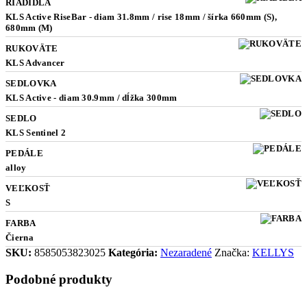
RIADIDLÁ
KLS Active RiseBar - diam 31.8mm / rise 18mm / šírka 660mm (S),
680mm (M)
RUKOVÄTE
KLS Advancer
SEDLOVKA
KLS Active - diam 30.9mm / dĺžka 300mm
SEDLO
KLS Sentinel 2
PEDÁLE
alloy
VEĽKOSŤ
S
FARBA
Čierna
SKU:
8585053823025
Kategória:
Nezaradené
Značka:
KELLYS
Podobné produkty