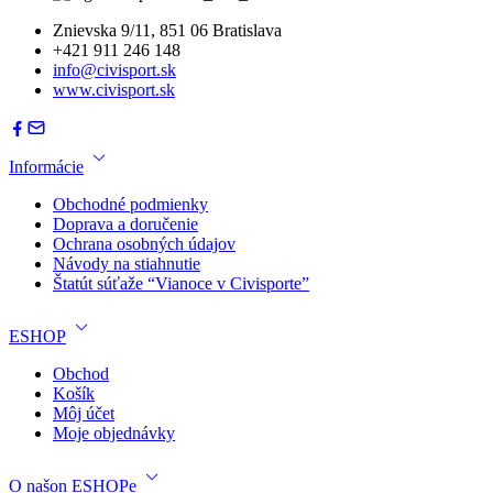
Znievska 9/11, 851 06 Bratislava
+421 911 246 148
info@civisport.sk
www.civisport.sk
Informácie
Obchodné podmienky
Doprava a doručenie
Ochrana osobných údajov
Návody na stiahnutie
Štatút súťaže “Vianoce v Civisporte”
ESHOP
Obchod
Košík
Môj účet
Moje objednávky
O našon ESHOPe