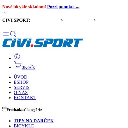
Nové bicykle skladom!
Pozri ponuku →
CIVI SPORT
:
Predaj bicyklov
>
Servis bicyklov
>
Komponenty a
doplnky
0
Košík
ÚVOD
ESHOP
SERVIS
O NÁS
KONTAKT
Prechádzať kategórie
TIPY NA DARČEK
BICYKLE