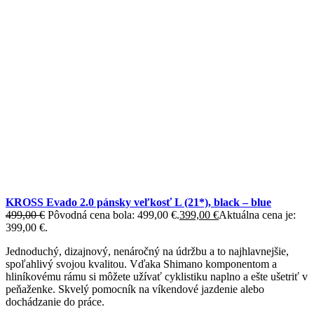
KROSS Evado 2.0 pánsky veľkosť L (21*), black – blue
499,00
€
Pôvodná cena bola: 499,00 €.
399,00
€
Aktuálna cena je:
399,00 €.
Jednoduchý, dizajnový, nenáročný na údržbu a to najhlavnejšie,
spoľahlivý svojou kvalitou. Vďaka Shimano komponentom a
hliníkovému rámu si môžete užívať cyklistiku naplno a ešte ušetriť v
peňaženke. Skvelý pomocník na víkendové jazdenie alebo
dochádzanie do práce.