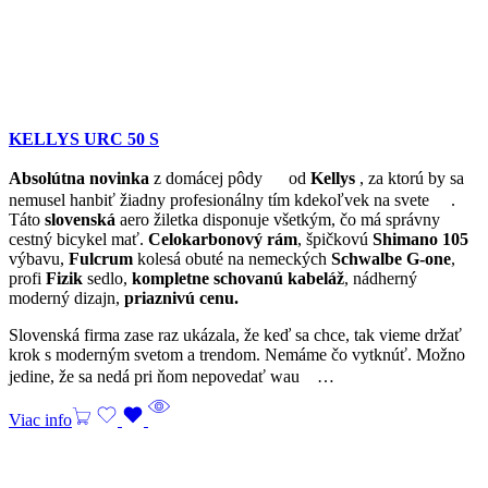
KELLYS URC 50 S
Absolútna novinka
z domácej pôdy
od
Kellys
, za ktorú by sa
nemusel hanbiť žiadny profesionálny tím kdekoľvek na svete
.
Táto
slovenská
aero žiletka disponuje všetkým, čo má správny
cestný bicykel mať.
Celokarbonový rám
, špičkovú
Shimano
105
výbavu,
Fulcrum
kolesá obuté na nemeckých
Schwalbe G-one
,
profi
Fizik
sedlo,
kompletne schovanú kabeláž
, nádherný
moderný dizajn,
priaznivú cenu.
Slovenská firma zase raz ukázala, že keď sa chce, tak vieme držať
krok s moderným svetom a trendom. Nemáme čo vytknúť. Možno
jedine, že sa nedá pri ňom nepovedať wau
…
Viac info