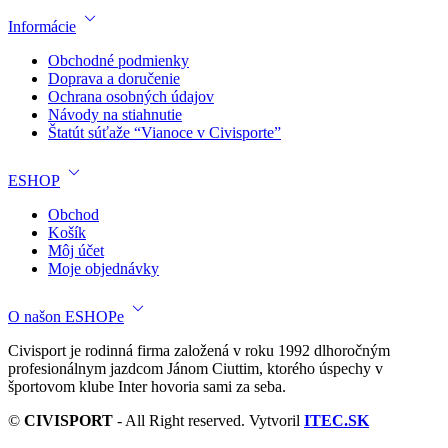
Informácie
Obchodné podmienky
Doprava a doručenie
Ochrana osobných údajov
Návody na stiahnutie
Štatút súťaže “Vianoce v Civisporte”
ESHOP
Obchod
Košík
Môj účet
Moje objednávky
O našon ESHOPe
Civisport je rodinná firma založená v roku 1992 dlhoročným
profesionálnym jazdcom Jánom Ciuttim, ktorého úspechy v
športovom klube Inter hovoria sami za seba.
©
CIVISPORT
- All Right reserved. Vytvoril
ITEC.SK