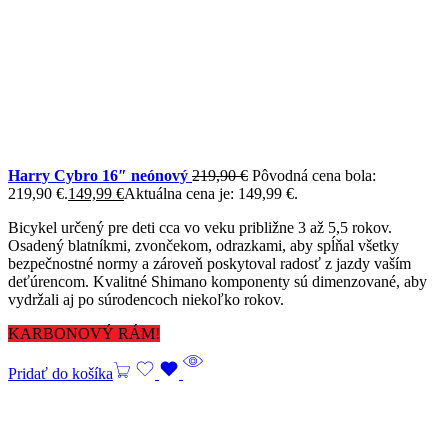
Harry Cybro 16″ neónový
219,90
€
Pôvodná cena bola:
219,90 €.
149,99
€
Aktuálna cena je: 149,99 €.
Bicykel určený pre deti cca vo veku približne 3 až 5,5 rokov.
Osadený blatníkmi, zvončekom, odrazkami, aby spĺňal všetky
bezpečnostné normy a zároveň poskytoval radosť z jazdy vaším
deťúrencom. Kvalitné Shimano komponenty sú dimenzované, aby
vydržali aj po súrodencoch niekoľko rokov.
KARBONOVÝ RÁM!
Pridať do košíka