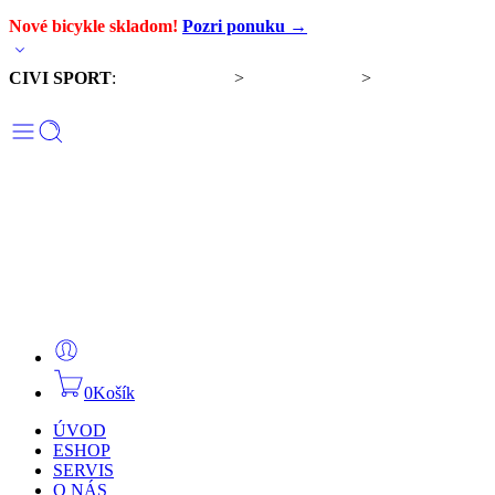
Nové bicykle skladom!
Pozri ponuku →
CIVI SPORT
:
Predaj bicyklov
>
Servis bicyklov
>
Komponenty a
doplnky
0
Košík
ÚVOD
ESHOP
SERVIS
O NÁS