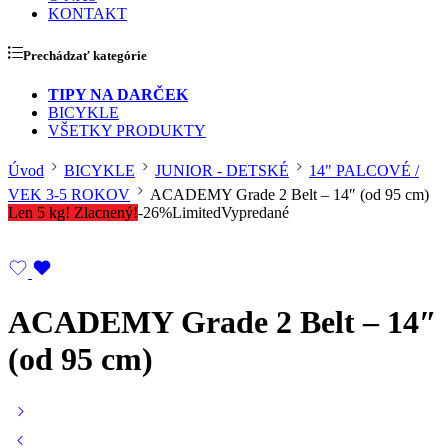
KONTAKT
Prechádzať kategórie
TIPY NA DARČEK
BICYKLE
VŠETKY PRODUKTY
Úvod
BICYKLE
JUNIOR - DETSKÉ
14" PALCOVÉ /
VEK 3-5 ROKOV
ACADEMY Grade 2 Belt – 14″ (od 95 cm)
Len 5 kg! Zlacnený!
-26%
Limited
Vypredané
ACADEMY Grade 2 Belt – 14″
(od 95 cm)