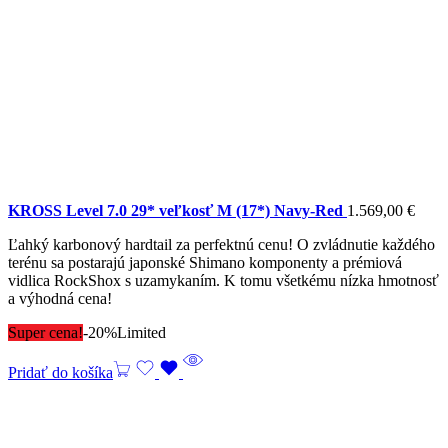
KROSS Level 7.0 29* veľkosť M (17*) Navy-Red
1.569,00
€
Ľahký karbonový hardtail za perfektnú cenu! O zvládnutie každého
terénu sa postarajú japonské Shimano komponenty a prémiová
vidlica RockShox s uzamykaním. K tomu všetkému nízka hmotnosť
a výhodná cena!
Super cena!
-20%
Limited
Pridať do košíka