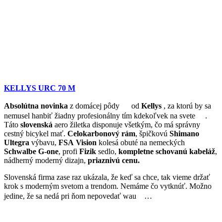
KELLYS URC 70 M
Absolútna novinka
z domácej pôdy
od
Kellys
, za ktorú by sa
nemusel hanbiť žiadny profesionálny tím kdekoľvek na svete
.
Táto
slovenská
aero žiletka disponuje všetkým, čo má správny
cestný bicykel mať.
Celokarbonový rám
, špičkovú
Shimano
Ultegra
výbavu,
FSA
Vision
kolesá obuté na nemeckých
Schwalbe G-one
, profi
Fizik
sedlo,
kompletne schovanú kabeláž
,
nádherný moderný dizajn,
priaznivú cenu.
Slovenská firma zase raz ukázala, že keď sa chce, tak vieme držať
krok s moderným svetom a trendom. Nemáme čo vytknúť. Možno
jedine, že sa nedá pri ňom nepovedať wau
…