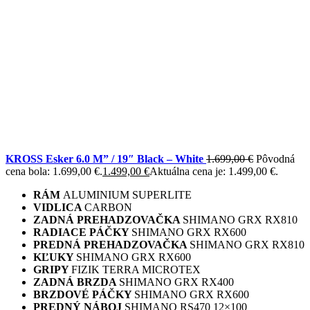
KROSS Esker 6.0 M” / 19″ Black – White
1.699,00
€
Pôvodná
cena bola: 1.699,00 €.
1.499,00
€
Aktuálna cena je: 1.499,00 €.
RÁM
ALUMINIUM SUPERLITE
VIDLICA
CARBON
ZADNÁ PREHADZOVAČKA
SHIMANO GRX RX810
RADIACE PÁČKY
SHIMANO GRX RX600
PREDNÁ PREHADZOVAČKA
SHIMANO GRX RX810
KĽUKY
SHIMANO GRX RX600
GRIPY
FIZIK TERRA MICROTEX
ZADNÁ BRZDA
SHIMANO GRX RX400
BRZDOVÉ PÁČKY
SHIMANO GRX RX600
PREDNÝ NÁBOJ
SHIMANO RS470 12×100