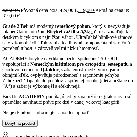
429,00
€
Pôvodná cena bola: 429,00 €.
319,00
€
Aktuálna cena je:
319,00 €.
Grade 2 Bel
t má moderný
remeňový pohon
, ktorý si nevyžaduje
takmer žiadnu údržbu.
Bicykel váži iba 5,3kg
, čím sa zaraďuje k
detským bicyklom s najnižšou váhou. Ultraľahké hliníkové rámové
sety v kombinácii s ľahkými a kvalitnými komponentami zaručujú
potrebnú tuhosť a zároveň veľmi nízku hmotnosť.
ACADEMY bicykle navrhla nemecká spoločnosť S´COOL
v spolupráci s
Nemeckým inštitútom pre ortopédiu, osteopatiu
a
športovú medicínu.
Q-faktor
, vzdialenosť medzi vonkajšími
okrajmi kľúk, ovplyvňuje prirodzenosť a ergonómiu pohybu.
Zabezpečí šliapanie do pedálov v správnej polohe (dieťa nešlape do
“A”) a záber je výkonnejší a efektívnejší.
Bicykle
ACADEMY
ponúkajú jedny z najnižších Q-faktorov a sú
optimálne navrhnuté práve pre deti v danej vekovej kategórii.
Nie je skladom - informujte sa na dostupnosť
Dopyt na produkt
...
návštevníkov
si pozerá tieto produkty