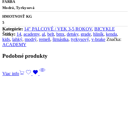
FARBA
Modrá, Tyrkysová
HMOTNOSŤ KG
5
Kategórie:
14" PALCOVÉ / VEK 3-5 ROKOV
,
BICYKLE
Štítky:
14
,
academy
,
al
,
belt
,
bmx
,
detsky
,
grade
,
hliník
,
kenda
,
kids
,
lahký
,
modrý
,
remeň
,
štrnástka
,
tyrkysový
,
v-brake
Značka:
ACADEMY
Podobné produkty
Viac info