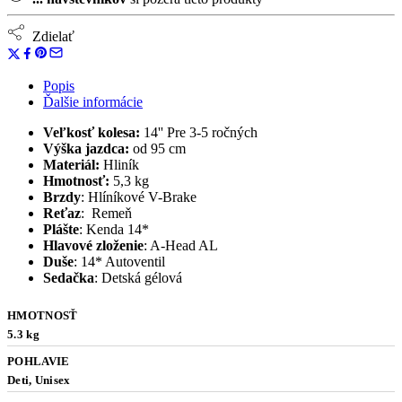
Zdielať
Popis
Ďalšie informácie
Veľkosť kolesa:
14'' Pre 3-5 ročných
Výška jazdca:
od 95 cm
Materiál:
Hliník
Hmotnosť:
5,3 kg
Brzdy
: Hlíníkové V-Brake
Reťaz
: Remeň
Plášte
: Kenda 14*
Hlavové
zloženie
: A-Head AL
Duše
: 14* Autoventil
Sedačka
: Detská gélová
HMOTNOSŤ
5.3 kg
POHLAVIE
Deti, Unisex