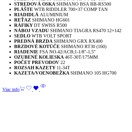
STREDOVÁ OSKA
SHIMANO BSA BB-RS500
PLÁŠTE
WTB RIDDLER 700×37 COMP TAN
RIADIDLÁ
ALUMINIUM
REŤAZ
SHIMANO HG601
RÁFIKY
DT SWISS R500
NÁBOJ VZADU
SHIMANO TIAGRA RS470 12×142
SEDLO
WTB VOLT SPORT
PREDNÁ BRZDA
SHIMANO GRX RX400
BRZDOVÉ KOTÚČE
SHIMANO RT30 (160)
RIADENIE
FSA NO.42/ACB;1-1/8″-1,5″
OZUBENÉ KOLIESKA
46T-30T/175MM
POČET PREVODOV
22
ROZSAH KAZETY
11-34T
KAZETA/VOĽNOBEŽKA
SHIMANO 105 HG700
Viac info