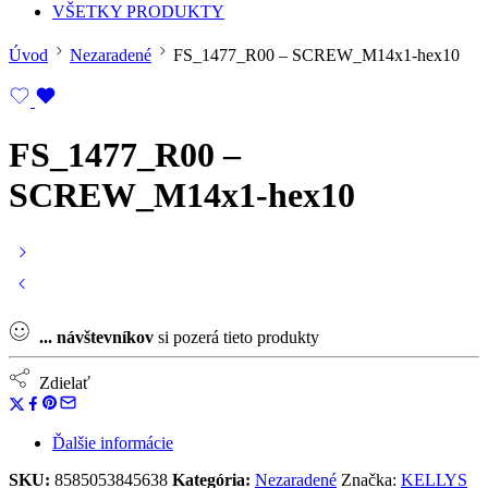
VŠETKY PRODUKTY
Úvod
Nezaradené
FS_1477_R00 – SCREW_M14x1-hex10
FS_1477_R00 –
SCREW_M14x1-hex10
...
návštevníkov
si pozerá tieto produkty
Zdielať
Ďalšie informácie
SKU:
8585053845638
Kategória:
Nezaradené
Značka:
KELLYS