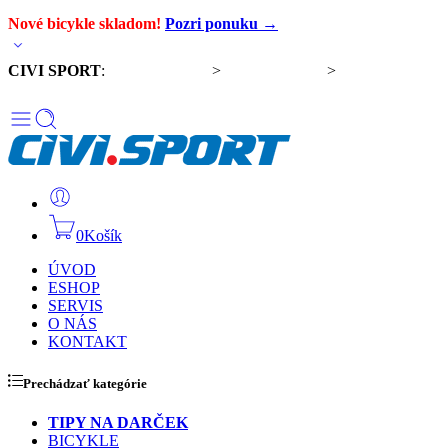
Nové bicykle skladom!
Pozri ponuku →
CIVI SPORT
:
Predaj bicyklov
>
Servis bicyklov
>
Komponenty a
doplnky
0
Košík
ÚVOD
ESHOP
SERVIS
O NÁS
KONTAKT
Prechádzať kategórie
TIPY NA DARČEK
BICYKLE