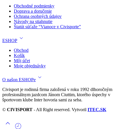
Obchodné podmienky
Doprava a doručenie
Ochrana osobných údajov
Návody na stiahnutie
Štatút súťaže “Vianoce v Civisporte”
ESHOP
Obchod
Košík
Môj účet
Moje objednávky
O našon ESHOPe
Civisport je rodinná firma založená v roku 1992 dlhoročným
profesionálnym jazdcom Jánom Ciuttim, ktorého úspechy v
športovom klube Inter hovoria sami za seba.
©
CIVISPORT
- All Right reserved. Vytvoril
ITEC.SK