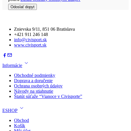
Znievska 9/11, 851 06 Bratislava
+421 911 246 148
info@civisport.sk
www.civisport.sk
Informácie
Obchodné podmienky
Doprava a doručenie
Ochrana osobných údajov
Návody na stiahnutie
Štatút súťaže “Vianoce v Civisporte”
ESHOP
Obchod
Košík
Môj účet