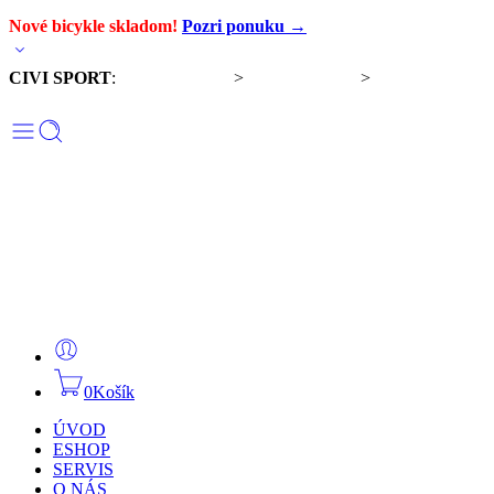
Nové bicykle skladom!
Pozri ponuku →
CIVI SPORT
:
Predaj bicyklov
>
Servis bicyklov
>
Komponenty a
doplnky
0
Košík
ÚVOD
ESHOP
SERVIS
O NÁS