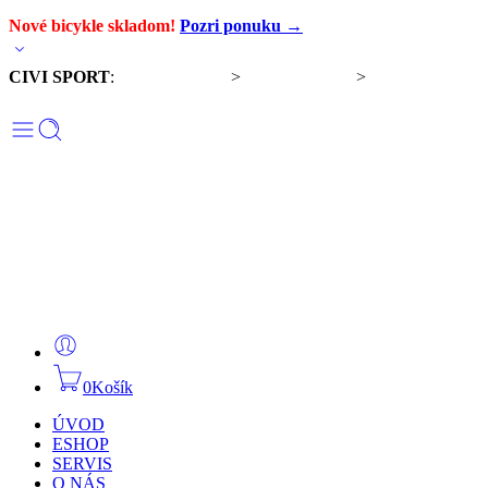
Nové bicykle skladom!
Pozri ponuku →
CIVI SPORT
:
Predaj bicyklov
>
Servis bicyklov
>
Komponenty a
doplnky
0
Košík
ÚVOD
ESHOP
SERVIS
O NÁS