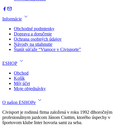
Informácie
Obchodné podmienky
Doprava a doručenie
Ochrana osobných údajov
Návody na stiahnutie
Štatút súťaže “Vianoce v Civisporte”
ESHOP
Obchod
Košík
Môj účet
Moje objednávky
O našon ESHOPe
Civisport je rodinná firma založená v roku 1992 dlhoročným
profesionálnym jazdcom Jánom Ciuttim, ktorého úspechy v
športovom klube Inter hovoria sami za seba.