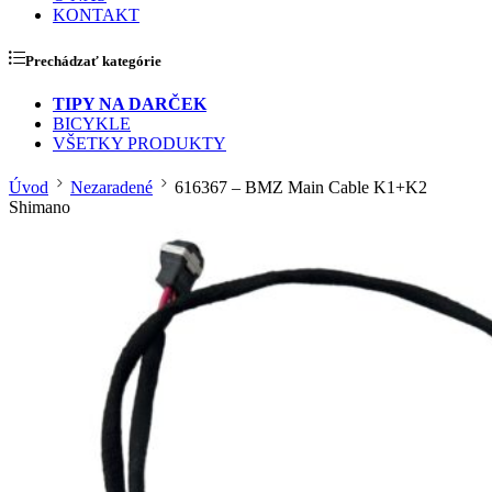
KONTAKT
Prechádzať kategórie
TIPY NA DARČEK
BICYKLE
VŠETKY PRODUKTY
Úvod
Nezaradené
616367 – BMZ Main Cable K1+K2
Shimano