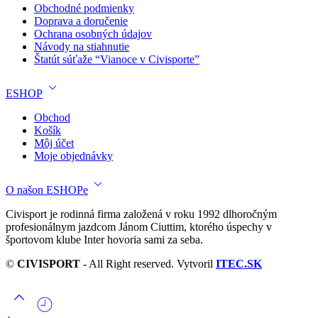
Obchodné podmienky
Doprava a doručenie
Ochrana osobných údajov
Návody na stiahnutie
Štatút súťaže “Vianoce v Civisporte”
ESHOP
Obchod
Košík
Môj účet
Moje objednávky
O našon ESHOPe
Civisport je rodinná firma založená v roku 1992 dlhoročným
profesionálnym jazdcom Jánom Ciuttim, ktorého úspechy v
športovom klube Inter hovoria sami za seba.
©
CIVISPORT
- All Right reserved. Vytvoril
ITEC.SK