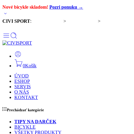
Nové bicykle skladom!
Pozri ponuku →
CIVI SPORT
:
Predaj bicyklov
>
Servis bicyklov
>
Komponenty a
doplnky
0
Košík
ÚVOD
ESHOP
SERVIS
O NÁS
KONTAKT
Prechádzať kategórie
TIPY NA DARČEK
BICYKLE
VŠETKY PRODUKTY