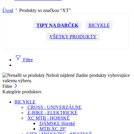
Úvod
Produkty so značkou “XT”
TIPY NA DARČEK
BICYKLE
VŠETKY PRODUKTY
Filtre
Neboli nájdené žiadne produkty vyhovujúce
vašemu výberu.
Filtre
Kategórie produktov
BICYKLE
CROSS - UNIVERZÁLNE
E-BIKE - ELEKTRICKÉ
XC MTB - HORSKÉ
DÁMSKE Horské
MTB-XC 29“