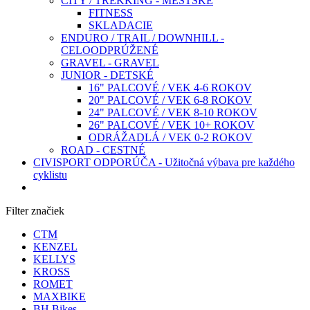
CITY / TREKKING - MESTSKÉ
FITNESS
SKLADACIE
ENDURO / TRAIL / DOWNHILL -
CELOODPRÚŽENÉ
GRAVEL - GRAVEL
JUNIOR - DETSKÉ
16" PALCOVÉ / VEK 4-6 ROKOV
20" PALCOVÉ / VEK 6-8 ROKOV
24" PALCOVÉ / VEK 8-10 ROKOV
26" PALCOVÉ / VEK 10+ ROKOV
ODRÁŽADLÁ / VEK 0-2 ROKOV
ROAD - CESTNÉ
CIVISPORT ODPORÚČA - Užitočná výbava pre každého
cyklistu
Filter značiek
CTM
KENZEL
KELLYS
KROSS
ROMET
MAXBIKE
BH Bikes