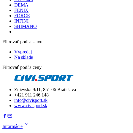
DEMA
FENIX
FORCE
INFINI
SHIMANO
Filtrovať podľa stavu
Výpredaj
Na sklade
Filtrovať podľa ceny
Znievska 9/11, 851 06 Bratislava
+421 911 246 148
info@civisport.sk
www.civisport.sk
Informácie