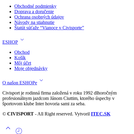
Obchodné podmienky
Doprava a doručenie
Ochrana osobných údajov
Návody na stiahnutie
Štatút súťaže “Vianoce v Civisporte”
ESHOP
Obchod
Košík
Môj účet
Moje objednávky
O našon ESHOPe
Civisport je rodinná firma založená v roku 1992 dlhoročným
profesionálnym jazdcom Jánom Ciuttim, ktorého úspechy v
športovom klube Inter hovoria sami za seba.
©
CIVISPORT
- All Right reserved. Vytvoril
ITEC.SK