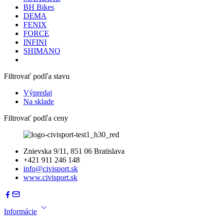
BH Bikes
DEMA
FENIX
FORCE
INFINI
SHIMANO
Filtrovať podľa stavu
Výpredaj
Na sklade
Filtrovať podľa ceny
Znievska 9/11, 851 06 Bratislava
+421 911 246 148
info@civisport.sk
www.civisport.sk
Informácie