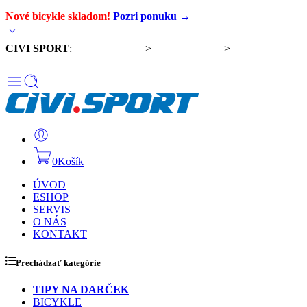
Nové bicykle skladom!
Pozri ponuku →
CIVI SPORT
:
Predaj bicyklov
>
Servis bicyklov
>
Komponenty a
doplnky
0
Košík
ÚVOD
ESHOP
SERVIS
O NÁS
KONTAKT
Prechádzať kategórie
TIPY NA DARČEK
BICYKLE