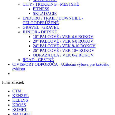
CITY / TREKKING - MESTSKÉ
FITNESS
SKLADACIE
ENDURO / TRAIL / DOWNHILL -
CELOODPRÚŽENÉ
GRAVEL - GRAVEL
JUNIOR - DETSKÉ
16" PALCOVÉ / VEK 4-6 ROKOV
20" PALCOVÉ / VEK 6-8 ROKOV
24" PALCOVÉ / VEK 8-10 ROKOV
26" PALCOVÉ / VEK 10+ ROKOV
ODRÁŽADLÁ / VEK 0-2 ROKOV
ROAD - CESTNÉ
CIVISPORT ODPORÚČA - Užitočná výbava pre každého
cyklistu
Filter značiek
CTM
KENZEL
KELLYS
KROSS
ROMET
MAXBIKE