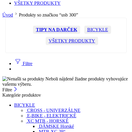
VŠETKY PRODUKTY
Úvod
Produkty so značkou “usb 300”
TIPY NA DARČEK
BICYKLE
VŠETKY PRODUKTY
Filtre
Neboli nájdené žiadne produkty vyhovujúce
vašemu výberu.
Filtre
Kategórie produktov
BICYKLE
CROSS - UNIVERZÁLNE
E-BIKE - ELEKTRICKÉ
XC MTB - HORSKÉ
DÁMSKE Horské
MTB-XC 29“