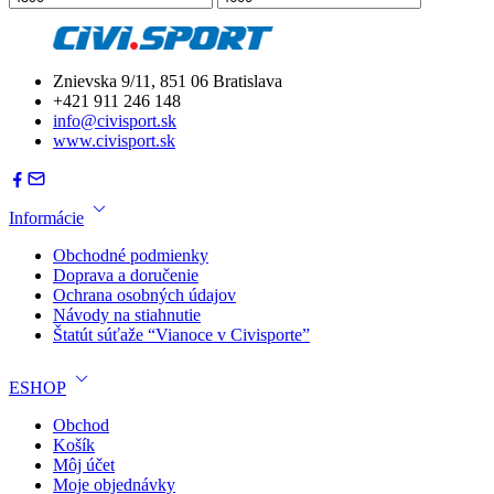
Znievska 9/11, 851 06 Bratislava
+421 911 246 148
info@civisport.sk
www.civisport.sk
Informácie
Obchodné podmienky
Doprava a doručenie
Ochrana osobných údajov
Návody na stiahnutie
Štatút súťaže “Vianoce v Civisporte”
ESHOP
Obchod
Košík
Môj účet
Moje objednávky