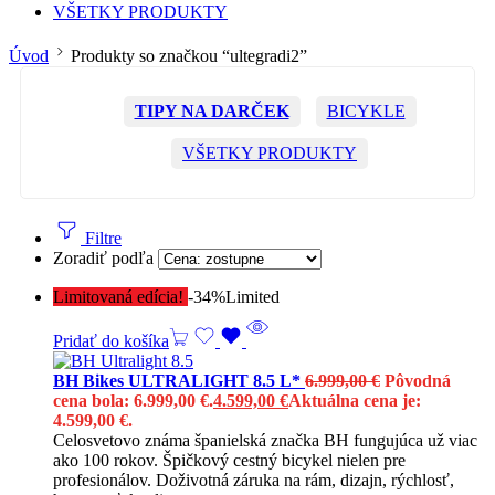
VŠETKY PRODUKTY
Úvod
Produkty so značkou “ultegradi2”
TIPY NA DARČEK
BICYKLE
VŠETKY PRODUKTY
Filtre
Zoradiť podľa
Limitovaná edícia!
-34%
Limited
Pridať do košíka
BH Bikes ULTRALIGHT 8.5 L*
6.999,00
€
Pôvodná
cena bola: 6.999,00 €.
4.599,00
€
Aktuálna cena je:
4.599,00 €.
Celosvetovo známa španielská značka BH fungujúca už viac
ako 100 rokov. Špičkový cestný bicykel nielen pre
profesionálov. Doživotná záruka na rám, dizajn, rýchlosť,