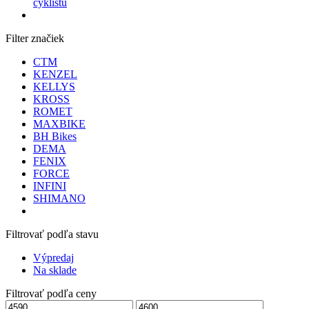
cyklistu
Filter značiek
CTM
KENZEL
KELLYS
KROSS
ROMET
MAXBIKE
BH Bikes
DEMA
FENIX
FORCE
INFINI
SHIMANO
Filtrovať podľa stavu
Výpredaj
Na sklade
Filtrovať podľa ceny