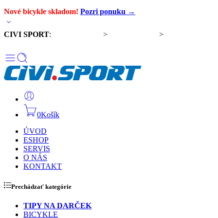
Nové bicykle skladom!
Pozri ponuku →
CIVI SPORT
:
Predaj bicyklov
>
Servis bicyklov
>
Komponenty a
doplnky
0
Košík
ÚVOD
ESHOP
SERVIS
O NÁS
KONTAKT
Prechádzať kategórie
TIPY NA DARČEK
BICYKLE