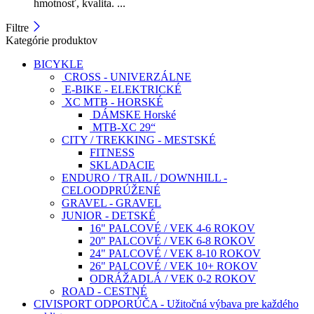
hmotnosť, kvalita. ...
Filtre
Kategórie produktov
BICYKLE
CROSS - UNIVERZÁLNE
E-BIKE - ELEKTRICKÉ
XC MTB - HORSKÉ
DÁMSKE Horské
MTB-XC 29“
CITY / TREKKING - MESTSKÉ
FITNESS
SKLADACIE
ENDURO / TRAIL / DOWNHILL -
CELOODPRÚŽENÉ
GRAVEL - GRAVEL
JUNIOR - DETSKÉ
16" PALCOVÉ / VEK 4-6 ROKOV
20" PALCOVÉ / VEK 6-8 ROKOV
24" PALCOVÉ / VEK 8-10 ROKOV
26" PALCOVÉ / VEK 10+ ROKOV
ODRÁŽADLÁ / VEK 0-2 ROKOV
ROAD - CESTNÉ
CIVISPORT ODPORÚČA - Užitočná výbava pre každého