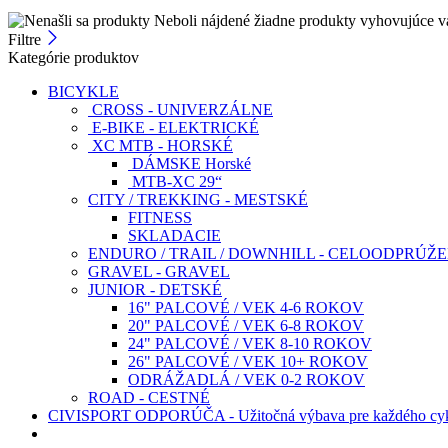
Neboli nájdené žiadne produkty vyhovujúce v
Filtre
Kategórie produktov
BICYKLE
CROSS - UNIVERZÁLNE
E-BIKE - ELEKTRICKÉ
XC MTB - HORSKÉ
DÁMSKE Horské
MTB-XC 29“
CITY / TREKKING - MESTSKÉ
FITNESS
SKLADACIE
ENDURO / TRAIL / DOWNHILL - CELOODPRÚŽ
GRAVEL - GRAVEL
JUNIOR - DETSKÉ
16" PALCOVÉ / VEK 4-6 ROKOV
20" PALCOVÉ / VEK 6-8 ROKOV
24" PALCOVÉ / VEK 8-10 ROKOV
26" PALCOVÉ / VEK 10+ ROKOV
ODRÁŽADLÁ / VEK 0-2 ROKOV
ROAD - CESTNÉ
CIVISPORT ODPORÚČA - Užitočná výbava pre každého cyk