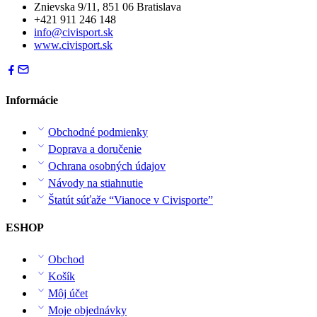
Znievska 9/11, 851 06 Bratislava
+421 911 246 148
info@civisport.sk
www.civisport.sk
Informácie
Obchodné podmienky
Doprava a doručenie
Ochrana osobných údajov
Návody na stiahnutie
Štatút súťaže “Vianoce v Civisporte”
ESHOP
Obchod
Košík
Môj účet
Moje objednávky