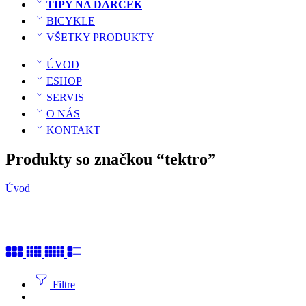
TIPY NA DARČEK
BICYKLE
VŠETKY PRODUKTY
ÚVOD
ESHOP
SERVIS
O NÁS
KONTAKT
Produkty so značkou “tektro”
Úvod
Filtre