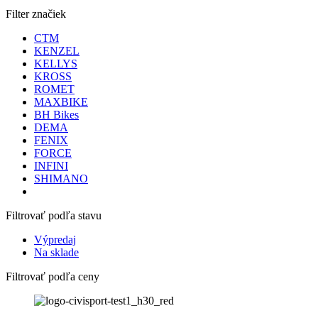
Filter značiek
CTM
KENZEL
KELLYS
KROSS
ROMET
MAXBIKE
BH Bikes
DEMA
FENIX
FORCE
INFINI
SHIMANO
Filtrovať podľa stavu
Výpredaj
Na sklade
Filtrovať podľa ceny