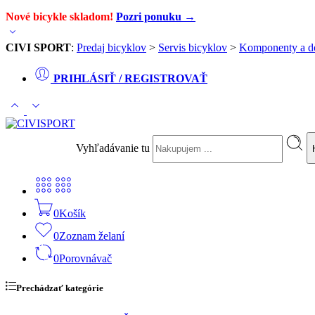
Nové bicykle skladom!
Pozri ponuku →
CIVI SPORT
:
Predaj bicyklov
>
Servis bicyklov
>
Komponenty a d
PRIHLÁSIŤ / REGISTROVAŤ
Vyhľadávanie tu
0
Košík
0
Zoznam želaní
0
Porovnávač
Prechádzať kategórie