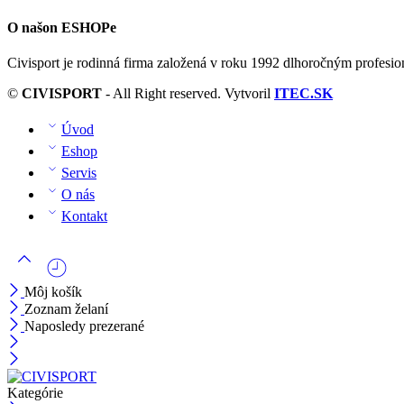
O našon ESHOPe
Civisport je rodinná firma založená v roku 1992 dlhoročným profesi
©
CIVISPORT
- All Right reserved. Vytvoril
ITEC.SK
Úvod
Eshop
Servis
O nás
Kontakt
Môj košík
Zoznam želaní
Naposledy prezerané
Kategórie