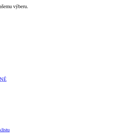
ašemu výberu.
ENÉ
listu