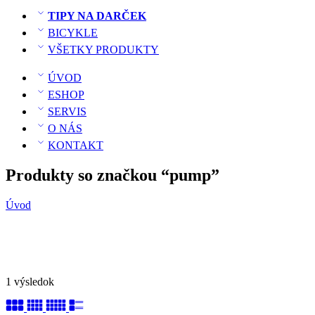
TIPY NA DARČEK
BICYKLE
VŠETKY PRODUKTY
ÚVOD
ESHOP
SERVIS
O NÁS
KONTAKT
Produkty so značkou “pump”
Úvod
1 výsledok