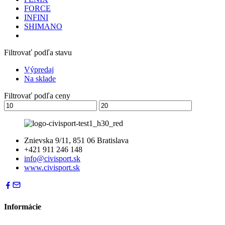
FORCE
INFINI
SHIMANO
Filtrovať podľa stavu
Výpredaj
Na sklade
Filtrovať podľa ceny
Znievska 9/11, 851 06 Bratislava
+421 911 246 148
info@civisport.sk
www.civisport.sk
Informácie