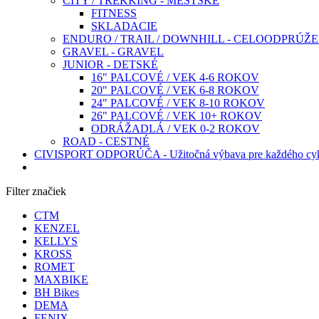
CITY / TREKKING - MESTSKÉ
FITNESS
SKLADACIE
ENDURO / TRAIL / DOWNHILL - CELOODPRÚŽ
GRAVEL - GRAVEL
JUNIOR - DETSKÉ
16" PALCOVÉ / VEK 4-6 ROKOV
20" PALCOVÉ / VEK 6-8 ROKOV
24" PALCOVÉ / VEK 8-10 ROKOV
26" PALCOVÉ / VEK 10+ ROKOV
ODRÁŽADLÁ / VEK 0-2 ROKOV
ROAD - CESTNÉ
CIVISPORT ODPORÚČA - Užitočná výbava pre každého cyk
Filter značiek
CTM
KENZEL
KELLYS
KROSS
ROMET
MAXBIKE
BH Bikes
DEMA
FENIX