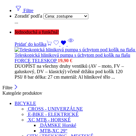
Filtre
Zoradiť podľa
...
Jednoduchá a funkčná!
Pridať do košíka
Teleskopická hliniková pumpa s úchytom pod košík na flašu
FORCE TELESKOP
19,90
€
DUOPÍST na všechny druhy ventilků (AV – moto, FV –
galuskový, DV – klasický) včetně držáku pod košík 120
PSI/ 8 bar délka: 27 cm materiál: Al hliníkové tělo ...
Filtre
Kategórie produktov
BICYKLE
CROSS - UNIVERZÁLNE
E-BIKE - ELEKTRICKÉ
XC MTB - HORSKÉ
DÁMSKE Horské
MTB-XC 29“