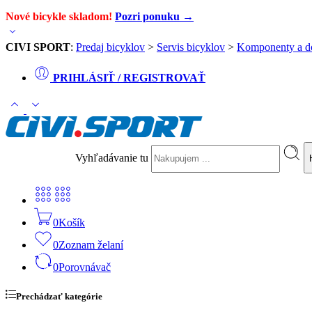
Nové bicykle skladom!
Pozri ponuku →
CIVI SPORT
:
Predaj bicyklov
>
Servis bicyklov
>
Komponenty a d
PRIHLÁSIŤ / REGISTROVAŤ
Vyhľadávanie tu
0
Košík
0
Zoznam želaní
0
Porovnávač
Prechádzať kategórie