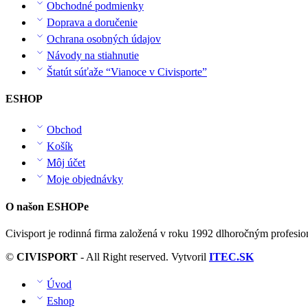
Obchodné podmienky
Doprava a doručenie
Ochrana osobných údajov
Návody na stiahnutie
Štatút súťaže “Vianoce v Civisporte”
ESHOP
Obchod
Košík
Môj účet
Moje objednávky
O našon ESHOPe
Civisport je rodinná firma založená v roku 1992 dlhoročným profesi
©
CIVISPORT
- All Right reserved. Vytvoril
ITEC.SK
Úvod
Eshop