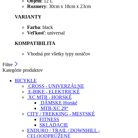
Objem
: 12 L
Rozmery
: 30cm x 18cm x 23cm
VARIANTY
Farba
: black
Veľkosť
: universal
KOMPATIBILITA
Vhodná pre všetky typy nosičov
Filtre
Kategórie produktov
BICYKLE
CROSS - UNIVERZÁLNE
E-BIKE - ELEKTRICKÉ
XC MTB - HORSKÉ
DÁMSKE Horské
MTB-XC 29“
CITY / TREKKING - MESTSKÉ
FITNESS
SKLADACIE
ENDURO / TRAIL / DOWNHILL -
CELOODPRÚŽENÉ