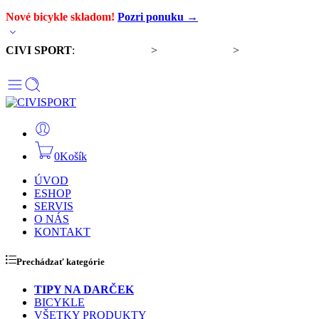
Nové bicykle skladom!
Pozri ponuku →
CIVI SPORT
:
Predaj bicyklov
>
Servis bicyklov
>
Komponenty a
doplnky
0
Košík
ÚVOD
ESHOP
SERVIS
O NÁS
KONTAKT
Prechádzať kategórie
TIPY NA DARČEK
BICYKLE
VŠETKY PRODUKTY