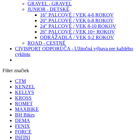
GRAVEL - GRAVEL
JUNIOR - DETSKÉ
16" PALCOVÉ / VEK 4-6 ROKOV
20" PALCOVÉ / VEK 6-8 ROKOV
24" PALCOVÉ / VEK 8-10 ROKOV
26" PALCOVÉ / VEK 10+ ROKOV
ODRÁŽADLÁ / VEK 0-2 ROKOV
ROAD - CESTNÉ
CIVISPORT ODPORÚČA - Užitočná výbava pre každého
cyklistu
Filter značiek
CTM
KENZEL
KELLYS
KROSS
ROMET
MAXBIKE
BH Bikes
DEMA
FENIX
FORCE
INFINI