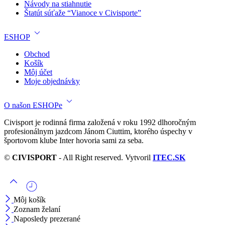
Návody na stiahnutie
Štatút súťaže “Vianoce v Civisporte”
ESHOP
Obchod
Košík
Môj účet
Moje objednávky
O našon ESHOPe
Civisport je rodinná firma založená v roku 1992 dlhoročným
profesionálnym jazdcom Jánom Ciuttim, ktorého úspechy v
športovom klube Inter hovoria sami za seba.
©
CIVISPORT
- All Right reserved. Vytvoril
ITEC.SK
Môj košík
Zoznam želaní
Naposledy prezerané