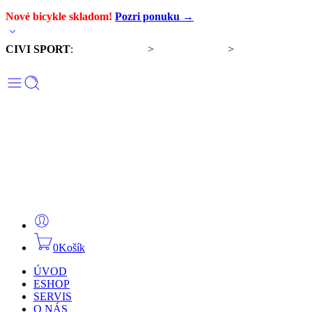
Nové bicykle skladom!
Pozri ponuku →
CIVI SPORT
:
Predaj bicyklov
>
Servis bicyklov
>
Komponenty a
doplnky
0
Košík
ÚVOD
ESHOP
SERVIS
O NÁS