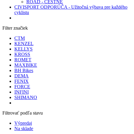
ROAD - CESTNÉ
CIVISPORT ODPORÚČA - Užitočná výbava pre každého
cyklistu
Filter značiek
CTM
KENZEL
KELLYS
KROSS
ROMET
MAXBIKE
BH Bikes
DEMA
FENIX
FORCE
INFINI
SHIMANO
Filtrovať podľa stavu
Výpredaj
Na sklade