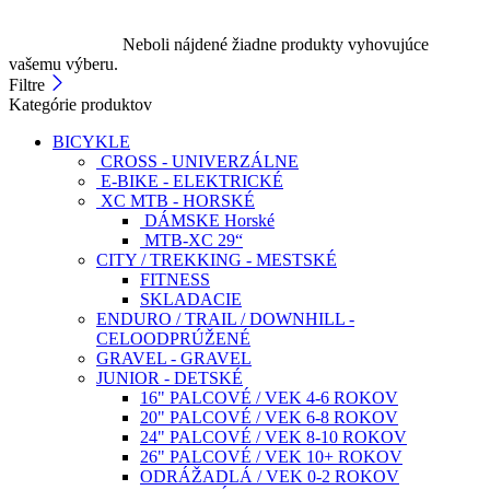
Neboli nájdené žiadne produkty vyhovujúce
vašemu výberu.
Filtre
Kategórie produktov
BICYKLE
CROSS - UNIVERZÁLNE
E-BIKE - ELEKTRICKÉ
XC MTB - HORSKÉ
DÁMSKE Horské
MTB-XC 29“
CITY / TREKKING - MESTSKÉ
FITNESS
SKLADACIE
ENDURO / TRAIL / DOWNHILL -
CELOODPRÚŽENÉ
GRAVEL - GRAVEL
JUNIOR - DETSKÉ
16" PALCOVÉ / VEK 4-6 ROKOV
20" PALCOVÉ / VEK 6-8 ROKOV
24" PALCOVÉ / VEK 8-10 ROKOV
26" PALCOVÉ / VEK 10+ ROKOV
ODRÁŽADLÁ / VEK 0-2 ROKOV