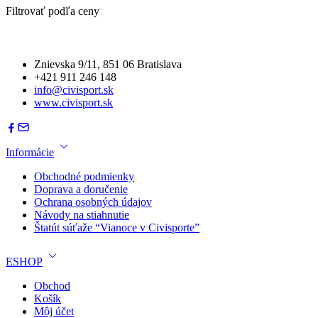
Filtrovať podľa ceny
Znievska 9/11, 851 06 Bratislava
+421 911 246 148
info@civisport.sk
www.civisport.sk
Informácie
Obchodné podmienky
Doprava a doručenie
Ochrana osobných údajov
Návody na stiahnutie
Štatút súťaže “Vianoce v Civisporte”
ESHOP
Obchod
Košík
Môj účet