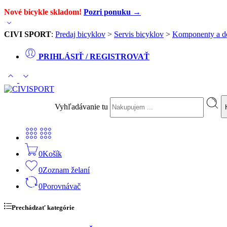
Nové bicykle skladom!
Pozri ponuku →
CIVI SPORT
:
Predaj bicyklov
>
Servis bicyklov
>
Komponenty a d
PRIHLÁSIŤ / REGISTROVAŤ
Vyhľadávanie tu
0
Košík
0
Zoznam želaní
0
Porovnávač
Prechádzať kategórie