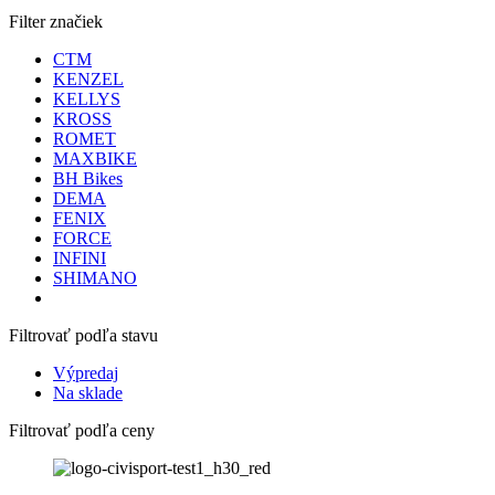
Filter značiek
CTM
KENZEL
KELLYS
KROSS
ROMET
MAXBIKE
BH Bikes
DEMA
FENIX
FORCE
INFINI
SHIMANO
Filtrovať podľa stavu
Výpredaj
Na sklade
Filtrovať podľa ceny