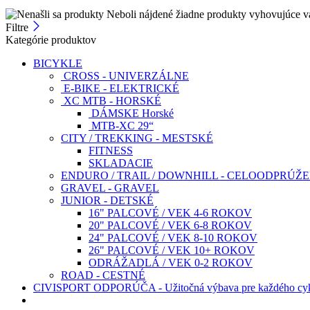
Neboli nájdené žiadne produkty vyhovujúce v
Filtre
Kategórie produktov
BICYKLE
CROSS - UNIVERZÁLNE
E-BIKE - ELEKTRICKÉ
XC MTB - HORSKÉ
DÁMSKE Horské
MTB-XC 29“
CITY / TREKKING - MESTSKÉ
FITNESS
SKLADACIE
ENDURO / TRAIL / DOWNHILL - CELOODPRÚŽ
GRAVEL - GRAVEL
JUNIOR - DETSKÉ
16" PALCOVÉ / VEK 4-6 ROKOV
20" PALCOVÉ / VEK 6-8 ROKOV
24" PALCOVÉ / VEK 8-10 ROKOV
26" PALCOVÉ / VEK 10+ ROKOV
ODRÁŽADLÁ / VEK 0-2 ROKOV
ROAD - CESTNÉ
CIVISPORT ODPORÚČA - Užitočná výbava pre každého cyk