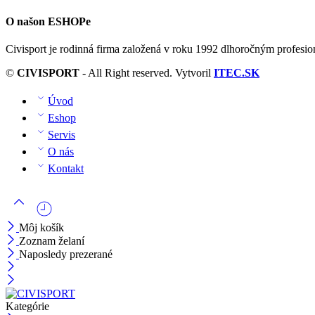
O našon ESHOPe
Civisport je rodinná firma založená v roku 1992 dlhoročným profesi
©
CIVISPORT
- All Right reserved. Vytvoril
ITEC.SK
Úvod
Eshop
Servis
O nás
Kontakt
Môj košík
Zoznam želaní
Naposledy prezerané
Kategórie