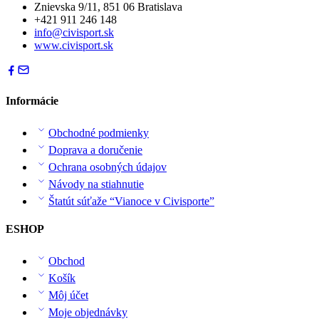
Znievska 9/11, 851 06 Bratislava
+421 911 246 148
info@civisport.sk
www.civisport.sk
Informácie
Obchodné podmienky
Doprava a doručenie
Ochrana osobných údajov
Návody na stiahnutie
Štatút súťaže “Vianoce v Civisporte”
ESHOP
Obchod
Košík
Môj účet
Moje objednávky