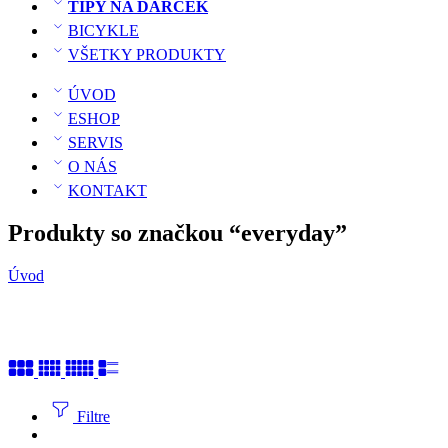
TIPY NA DARČEK
BICYKLE
VŠETKY PRODUKTY
ÚVOD
ESHOP
SERVIS
O NÁS
KONTAKT
Produkty so značkou “everyday”
Úvod
Filtre