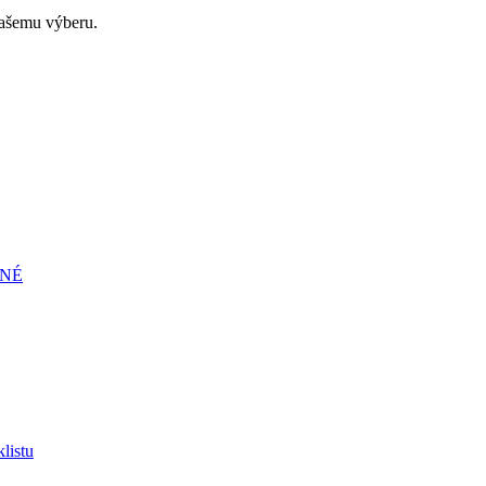
ašemu výberu.
ENÉ
listu