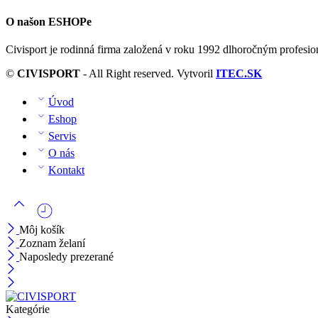
O našon ESHOPe
Civisport je rodinná firma založená v roku 1992 dlhoročným profesi
©
CIVISPORT
- All Right reserved. Vytvoril
ITEC.SK
Úvod
Eshop
Servis
O nás
Kontakt
Môj košík
Zoznam želaní
Naposledy prezerané
Kategórie