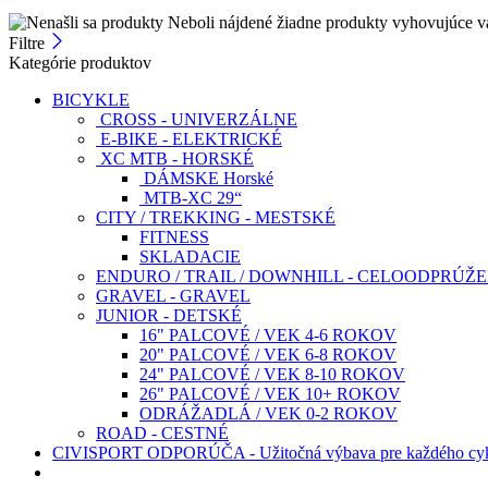
Neboli nájdené žiadne produkty vyhovujúce v
Filtre
Kategórie produktov
BICYKLE
CROSS - UNIVERZÁLNE
E-BIKE - ELEKTRICKÉ
XC MTB - HORSKÉ
DÁMSKE Horské
MTB-XC 29“
CITY / TREKKING - MESTSKÉ
FITNESS
SKLADACIE
ENDURO / TRAIL / DOWNHILL - CELOODPRÚŽ
GRAVEL - GRAVEL
JUNIOR - DETSKÉ
16" PALCOVÉ / VEK 4-6 ROKOV
20" PALCOVÉ / VEK 6-8 ROKOV
24" PALCOVÉ / VEK 8-10 ROKOV
26" PALCOVÉ / VEK 10+ ROKOV
ODRÁŽADLÁ / VEK 0-2 ROKOV
ROAD - CESTNÉ
CIVISPORT ODPORÚČA - Užitočná výbava pre každého cyk