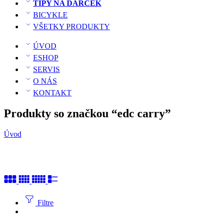
TIPY NA DARČEK
BICYKLE
VŠETKY PRODUKTY
ÚVOD
ESHOP
SERVIS
O NÁS
KONTAKT
Produkty so značkou “edc carry”
Úvod
Filtre