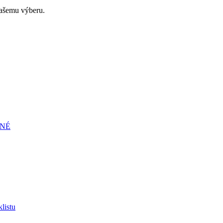
ašemu výberu.
ENÉ
listu