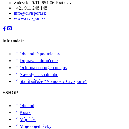
Znievska 9/11, 851 06 Bratislava
+421 911 246 148
info@civisport.sk
www.civisport.sk
Informácie
Obchodné podmienky
Doprava a doručenie
Ochrana osobných údajov
Návody na stiahnutie
Štatút súťaže “Vianoce v Civisporte”
ESHOP
Obchod
Košík
Môj účet
Moje objednávky