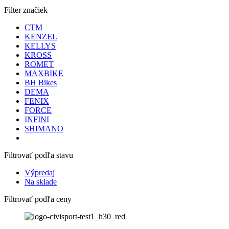
Filter značiek
CTM
KENZEL
KELLYS
KROSS
ROMET
MAXBIKE
BH Bikes
DEMA
FENIX
FORCE
INFINI
SHIMANO
Filtrovať podľa stavu
Výpredaj
Na sklade
Filtrovať podľa ceny