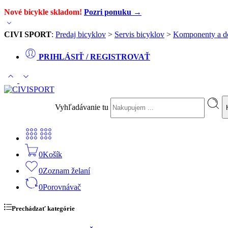
Nové bicykle skladom!
Pozri ponuku →
CIVI SPORT
:
Predaj bicyklov
>
Servis bicyklov
>
Komponenty a d
PRIHLÁSIŤ / REGISTROVAŤ
Vyhľadávanie tu
0
Košík
0
Zoznam želaní
0
Porovnávač
Prechádzať kategórie