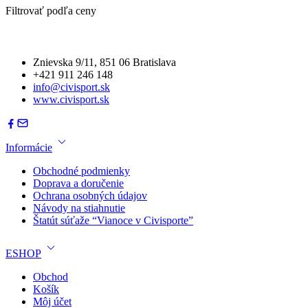
Filtrovať podľa ceny
Znievska 9/11, 851 06 Bratislava
+421 911 246 148
info@civisport.sk
www.civisport.sk
Informácie
Obchodné podmienky
Doprava a doručenie
Ochrana osobných údajov
Návody na stiahnutie
Štatút súťaže “Vianoce v Civisporte”
ESHOP
Obchod
Košík
Môj účet