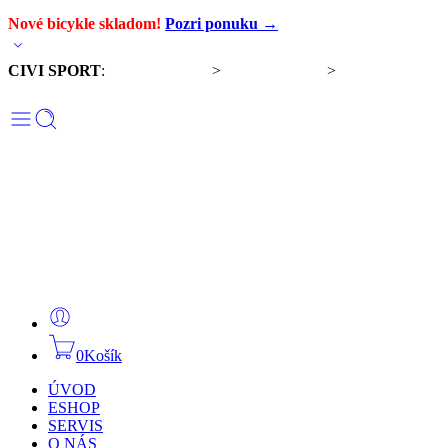
Nové bicykle skladom!
Pozri ponuku →
CIVI SPORT
:
Predaj bicyklov
>
Servis bicyklov
>
Komponenty a
doplnky
0
Košík
ÚVOD
ESHOP
SERVIS
O NÁS