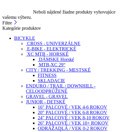
Neboli nájdené žiadne produkty vyhovujúce
vašemu výberu.
Filtre
Kategórie produktov
BICYKLE
CROSS - UNIVERZÁLNE
E-BIKE - ELEKTRICKÉ
XC MTB - HORSKÉ
DÁMSKE Horské
MTB-XC 29“
CITY / TREKKING - MESTSKÉ
FITNESS
SKLADACIE
ENDURO / TRAIL / DOWNHILL -
CELOODPRÚŽENÉ
GRAVEL - GRAVEL
JUNIOR - DETSKÉ
16" PALCOVÉ / VEK 4-6 ROKOV
20" PALCOVÉ / VEK 6-8 ROKOV
24" PALCOVÉ / VEK 8-10 ROKOV
26" PALCOVÉ / VEK 10+ ROKOV
ODRÁŽADLÁ / VEK 0-2 ROKOV