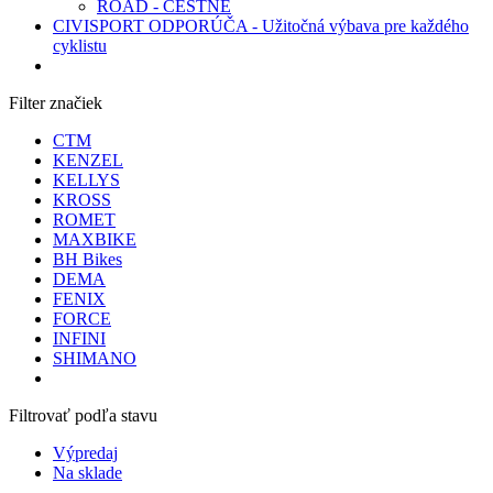
ROAD - CESTNÉ
CIVISPORT ODPORÚČA - Užitočná výbava pre každého
cyklistu
Filter značiek
CTM
KENZEL
KELLYS
KROSS
ROMET
MAXBIKE
BH Bikes
DEMA
FENIX
FORCE
INFINI
SHIMANO
Filtrovať podľa stavu
Výpredaj
Na sklade