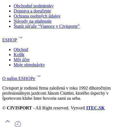
Obchodné podmienky
Doprava a doručenie
Ochrana osobných údajov
Návody na stiahnutie
Štatút súťaže “Vianoce v Civisporte”
ESHOP
Obchod
Košík
Môj účet
Moje objednávky
O našon ESHOPe
Civisport je rodinná firma založená v roku 1992 dlhoročným
profesionálnym jazdcom Jánom Ciuttim, ktorého úspechy v
športovom klube Inter hovoria sami za seba.
©
CIVISPORT
- All Right reserved. Vytvoril
ITEC.SK