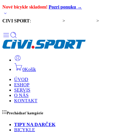
Nové bicykle skladom!
Pozri ponuku →
CIVI SPORT
:
Predaj bicyklov
>
Servis bicyklov
>
Komponenty a
doplnky
0
Košík
ÚVOD
ESHOP
SERVIS
O NÁS
KONTAKT
Prechádzať kategórie
TIPY NA DARČEK
BICYKLE