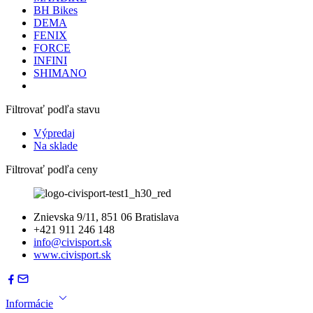
BH Bikes
DEMA
FENIX
FORCE
INFINI
SHIMANO
Filtrovať podľa stavu
Výpredaj
Na sklade
Filtrovať podľa ceny
Znievska 9/11, 851 06 Bratislava
+421 911 246 148
info@civisport.sk
www.civisport.sk
Informácie