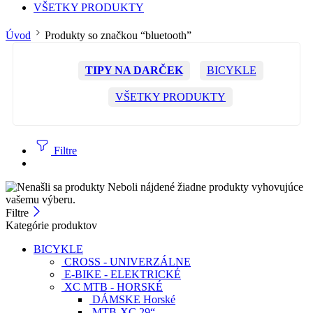
VŠETKY PRODUKTY
Úvod
Produkty so značkou “bluetooth”
TIPY NA DARČEK
BICYKLE
VŠETKY PRODUKTY
Filtre
Neboli nájdené žiadne produkty vyhovujúce
vašemu výberu.
Filtre
Kategórie produktov
BICYKLE
CROSS - UNIVERZÁLNE
E-BIKE - ELEKTRICKÉ
XC MTB - HORSKÉ
DÁMSKE Horské
MTB-XC 29“