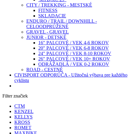
CITY / TREKKING - MESTSKÉ
FITNESS
SKLADACIE
ENDURO / TRAIL / DOWNHILL -
CELOODPRÚŽENÉ
GRAVEL - GRAVEL
JUNIOR - DETSKÉ
16" PALCOVÉ / VEK 4-6 ROKOV
20" PALCOVÉ / VEK 6-8 ROKOV
24" PALCOVÉ / VEK 8-10 ROKOV
26" PALCOVÉ / VEK 10+ ROKOV
ODRÁŽADLÁ / VEK 0-2 ROKOV
ROAD - CESTNÉ
CIVISPORT ODPORÚČA - Užitočná výbava pre každého
cyklistu
Filter značiek
CTM
KENZEL
KELLYS
KROSS
ROMET
MAXBIKE