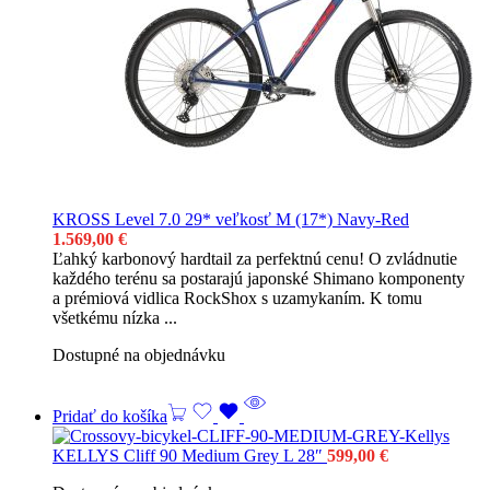
KROSS Level 7.0 29* veľkosť M (17*) Navy-Red
1.569,00
€
Ľahký karbonový hardtail za perfektnú cenu! O zvládnutie
každého terénu sa postarajú japonské Shimano komponenty
a prémiová vidlica RockShox s uzamykaním. K tomu
všetkému nízka ...
Dostupné na objednávku
Pridať do košíka
KELLYS Cliff 90 Medium Grey L 28″
599,00
€