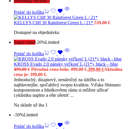
Slovenský bicykel !
Pridať do košíka
KELLYS Cliff 30 Rainforest Green L / 21*
539,00
€
Dostupné na objednávku
Super cena!
-20%
Limited
Pridať do košíka
KROSS Evado 2.0 pánsky veľkosť L (21*), black – blue
499,00
€
Pôvodná cena bola: 499,00 €.
399,00
€
Aktuálna
cena je: 399,00 €.
Jednoduchý, dizajnový, nenáročný na údržbu a to
najhlavnejšie, spoľahlivý svojou kvalitou. Vďaka Shimano
komponentom a hliníkovému rámu si môžete užívať
cyklistiku naplno a ešte ušetriť ...
Na sklade už iba 1
-50%
Limited
Pridať do košíka