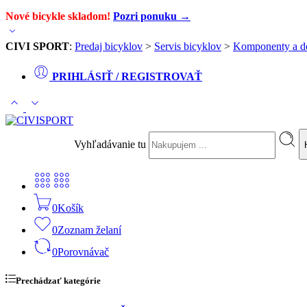
Nové bicykle skladom!
Pozri ponuku →
CIVI SPORT
:
Predaj bicyklov
>
Servis bicyklov
>
Komponenty a d
PRIHLÁSIŤ / REGISTROVAŤ
Vyhľadávanie tu
0
Košík
0
Zoznam želaní
0
Porovnávač
Prechádzať kategórie