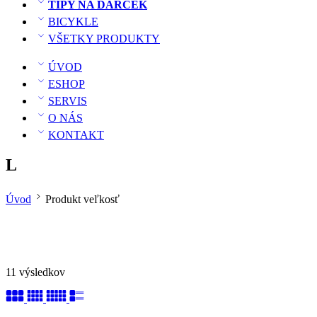
TIPY NA DARČEK
BICYKLE
VŠETKY PRODUKTY
ÚVOD
ESHOP
SERVIS
O NÁS
KONTAKT
L
Úvod
Produkt veľkosť
11 výsledkov