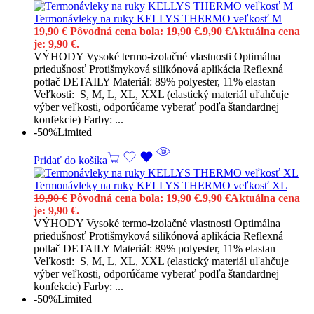
Termonávleky na ruky KELLYS THERMO veľkosť M
19,90
€
Pôvodná cena bola: 19,90 €.
9,90
€
Aktuálna cena
je: 9,90 €.
VÝHODY Vysoké termo-izolačné vlastnosti Optimálna
priedušnosť Protišmyková silikónová aplikácia Reflexná
potlač DETAILY Materiál: 89% polyester, 11% elastan
Veľkosti: S, M, L, XL, XXL (elastický materiál uľahčuje
výber veľkosti, odporúčame vyberať podľa štandardnej
konfekcie) Farby: ...
-50%
Limited
Pridať do košíka
Termonávleky na ruky KELLYS THERMO veľkosť XL
19,90
€
Pôvodná cena bola: 19,90 €.
9,90
€
Aktuálna cena
je: 9,90 €.
VÝHODY Vysoké termo-izolačné vlastnosti Optimálna
priedušnosť Protišmyková silikónová aplikácia Reflexná
potlač DETAILY Materiál: 89% polyester, 11% elastan
Veľkosti: S, M, L, XL, XXL (elastický materiál uľahčuje
výber veľkosti, odporúčame vyberať podľa štandardnej
konfekcie) Farby: ...
-50%
Limited