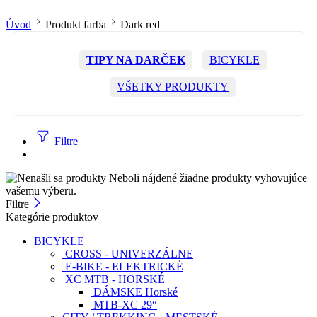
Úvod
Produkt farba
Dark red
TIPY NA DARČEK
BICYKLE
VŠETKY PRODUKTY
Filtre
Neboli nájdené žiadne produkty vyhovujúce
vašemu výberu.
Filtre
Kategórie produktov
BICYKLE
CROSS - UNIVERZÁLNE
E-BIKE - ELEKTRICKÉ
XC MTB - HORSKÉ
DÁMSKE Horské
MTB-XC 29“