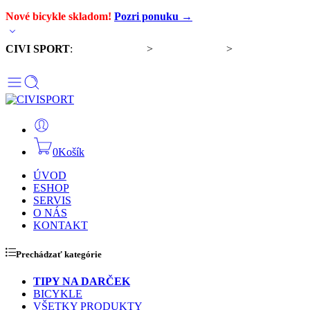
Nové bicykle skladom!
Pozri ponuku →
CIVI SPORT
:
Predaj bicyklov
>
Servis bicyklov
>
Komponenty a
doplnky
0
Košík
ÚVOD
ESHOP
SERVIS
O NÁS
KONTAKT
Prechádzať kategórie
TIPY NA DARČEK
BICYKLE
VŠETKY PRODUKTY