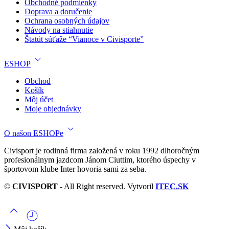
Obchodné podmienky
Doprava a doručenie
Ochrana osobných údajov
Návody na stiahnutie
Štatút súťaže “Vianoce v Civisporte”
ESHOP
Obchod
Košík
Môj účet
Moje objednávky
O našon ESHOPe
Civisport je rodinná firma založená v roku 1992 dlhoročným
profesionálnym jazdcom Jánom Ciuttim, ktorého úspechy v
športovom klube Inter hovoria sami za seba.
©
CIVISPORT
- All Right reserved. Vytvoril
ITEC.SK