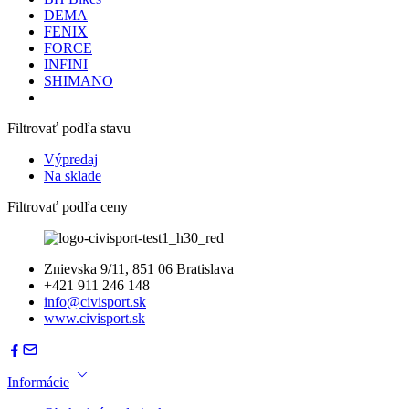
DEMA
FENIX
FORCE
INFINI
SHIMANO
Filtrovať podľa stavu
Výpredaj
Na sklade
Filtrovať podľa ceny
Znievska 9/11, 851 06 Bratislava
+421 911 246 148
info@civisport.sk
www.civisport.sk
Informácie