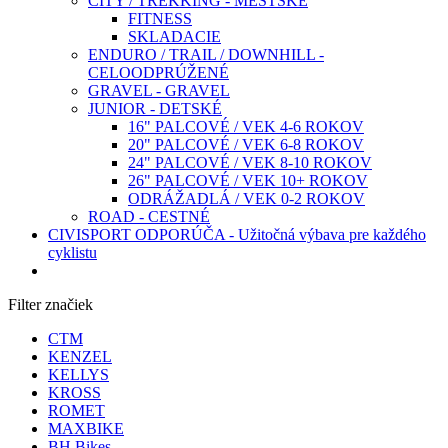
CITY / TREKKING - MESTSKÉ
FITNESS
SKLADACIE
ENDURO / TRAIL / DOWNHILL -
CELOODPRÚŽENÉ
GRAVEL - GRAVEL
JUNIOR - DETSKÉ
16" PALCOVÉ / VEK 4-6 ROKOV
20" PALCOVÉ / VEK 6-8 ROKOV
24" PALCOVÉ / VEK 8-10 ROKOV
26" PALCOVÉ / VEK 10+ ROKOV
ODRÁŽADLÁ / VEK 0-2 ROKOV
ROAD - CESTNÉ
CIVISPORT ODPORÚČA - Užitočná výbava pre každého
cyklistu
Filter značiek
CTM
KENZEL
KELLYS
KROSS
ROMET
MAXBIKE
BH Bikes