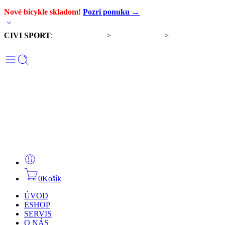
Nové bicykle skladom!
Pozri ponuku →
CIVI SPORT
:
Predaj bicyklov
>
Servis bicyklov
>
Komponenty a
doplnky
0
Košík
ÚVOD
ESHOP
SERVIS
O NÁS