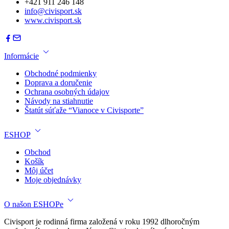
+421 911 246 148
info@civisport.sk
www.civisport.sk
Informácie
Obchodné podmienky
Doprava a doručenie
Ochrana osobných údajov
Návody na stiahnutie
Štatút súťaže “Vianoce v Civisporte”
ESHOP
Obchod
Košík
Môj účet
Moje objednávky
O našon ESHOPe
Civisport je rodinná firma založená v roku 1992 dlhoročným