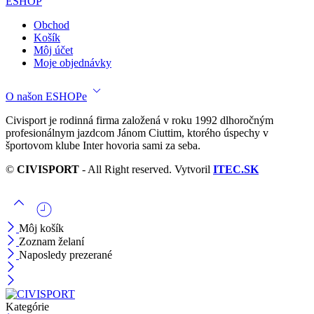
ESHOP
Obchod
Košík
Môj účet
Moje objednávky
O našon ESHOPe
Civisport je rodinná firma založená v roku 1992 dlhoročným
profesionálnym jazdcom Jánom Ciuttim, ktorého úspechy v
športovom klube Inter hovoria sami za seba.
©
CIVISPORT
- All Right reserved. Vytvoril
ITEC.SK
Môj košík
Zoznam želaní
Naposledy prezerané
Kategórie