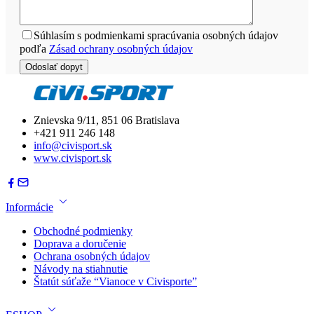
Súhlasím s podmienkami spracúvania osobných údajov
podľa
Zásad ochrany osobných údajov
Znievska 9/11, 851 06 Bratislava
+421 911 246 148
info@civisport.sk
www.civisport.sk
Informácie
Obchodné podmienky
Doprava a doručenie
Ochrana osobných údajov
Návody na stiahnutie
Štatút súťaže “Vianoce v Civisporte”