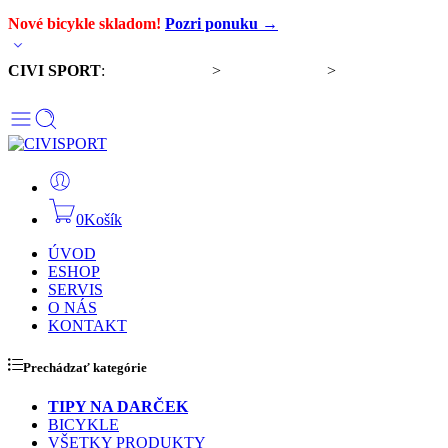
Nové bicykle skladom!
Pozri ponuku →
CIVI SPORT
:
Predaj bicyklov
>
Servis bicyklov
>
Komponenty a
doplnky
0
Košík
ÚVOD
ESHOP
SERVIS
O NÁS
KONTAKT
Prechádzať kategórie
TIPY NA DARČEK
BICYKLE
VŠETKY PRODUKTY