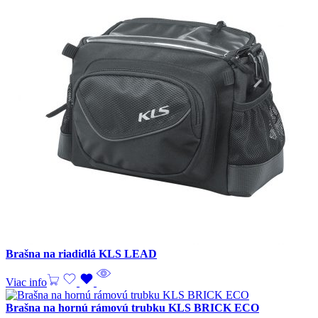
Brašna na riadidlá KLS LEAD
Viac info
Brašna na hornú rámovú trubku KLS BRICK ECO