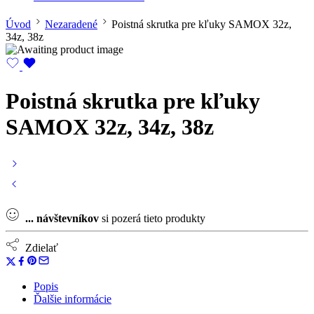
Úvod
Nezaradené
Poistná skrutka pre kľuky SAMOX 32z,
34z, 38z
Poistná skrutka pre kľuky
SAMOX 32z, 34z, 38z
...
návštevníkov
si pozerá tieto produkty
Zdielať
Popis
Ďalšie informácie