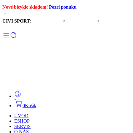
Nové bicykle skladom!
Pozri ponuku →
CIVI SPORT
:
Predaj bicyklov
>
Servis bicyklov
>
Komponenty a
doplnky
0
Košík
ÚVOD
ESHOP
SERVIS
O NÁS