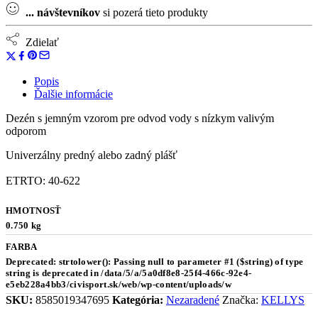
...
návštevníkov
si pozerá tieto produkty
Zdielať
Popis
Ďalšie informácie
Dezén s jemným vzorom pre odvod vody s nízkym valivým
odporom
Univerzálny predný alebo zadný plášť
ETRTO: 40-622
HMOTNOSŤ
0.750 kg
FARBA
Deprecated: strtolower(): Passing null to parameter #1 ($string) of type
string is deprecated in /data/5/a/5a0df8e8-25f4-466c-92e4-
e5eb228a4bb3/civisport.sk/web/wp-content/uploads/w
SKU:
8585019347695
Kategória:
Nezaradené
Značka:
KELLYS