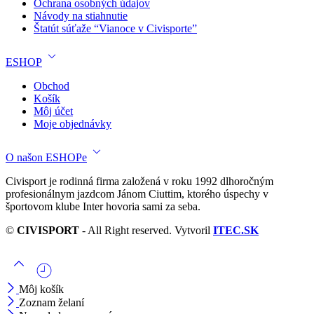
Ochrana osobných údajov
Návody na stiahnutie
Štatút súťaže “Vianoce v Civisporte”
ESHOP
Obchod
Košík
Môj účet
Moje objednávky
O našon ESHOPe
Civisport je rodinná firma založená v roku 1992 dlhoročným
profesionálnym jazdcom Jánom Ciuttim, ktorého úspechy v
športovom klube Inter hovoria sami za seba.
©
CIVISPORT
- All Right reserved. Vytvoril
ITEC.SK
Môj košík
Zoznam želaní