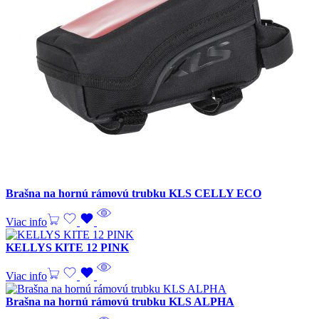
Brašna na hornú rámovú trubku KLS CELLY ECO
Viac info
KELLYS KITE 12 PINK
Viac info
Brašna na hornú rámovú trubku KLS ALPHA