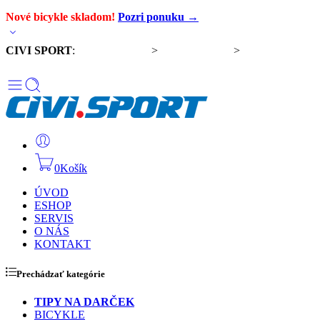
Nové bicykle skladom!
Pozri ponuku →
CIVI SPORT
:
Predaj bicyklov
>
Servis bicyklov
>
Komponenty a
doplnky
0
Košík
ÚVOD
ESHOP
SERVIS
O NÁS
KONTAKT
Prechádzať kategórie
TIPY NA DARČEK
BICYKLE