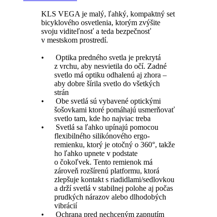
KLS VEGA je malý, ľahký, kompaktný set
bicyklového osvetlenia, ktorým zvýšite
svoju viditeľnosť a teda bezpečnosť
v mestskom prostredí.
• Optika predného svetla je prekrytá
z vrchu, aby nesvietila do očí. Zadné
svetlo má optiku odhalenú aj zhora –
aby dobre šírila svetlo do všetkých
strán
• Obe svetlá sú vybavené optickými
šošovkami ktoré pomáhajú usmerňovať
svetlo tam, kde ho najviac treba
• Svetlá sa ľahko upínajú pomocou
flexibilného silikónového ergo-
remienku, ktorý je otočný o 360°, takže
ho ľahko upnete v podstate
o čokoľvek. Tento remienok má
zároveň rozšírenú platformu, ktorá
zlepšuje kontakt s riadidlami/sedlovkou
a drží svetlá v stabilnej polohe aj počas
prudkých nárazov alebo dlhodobých
vibrácií
• Ochrana pred nechceným zapnutím