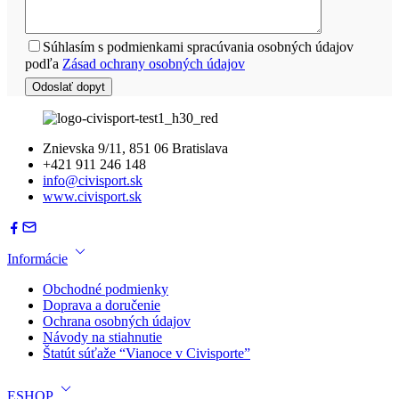
Súhlasím s podmienkami spracúvania osobných údajov
podľa
Zásad ochrany osobných údajov
Znievska 9/11, 851 06 Bratislava
+421 911 246 148
info@civisport.sk
www.civisport.sk
Informácie
Obchodné podmienky
Doprava a doručenie
Ochrana osobných údajov
Návody na stiahnutie
Štatút súťaže “Vianoce v Civisporte”
ESHOP