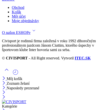
Obchod
Košík
Môj účet
Moje objednávky
O našon ESHOPe
Civisport je rodinná firma založená v roku 1992 dlhoročným
profesionálnym jazdcom Jánom Ciuttim, ktorého úspechy v
športovom klube Inter hovoria sami za seba.
©
CIVISPORT
- All Right reserved. Vytvoril
ITEC.SK
Môj košík
Zoznam želaní
Naposledy prezerané
Kategórie