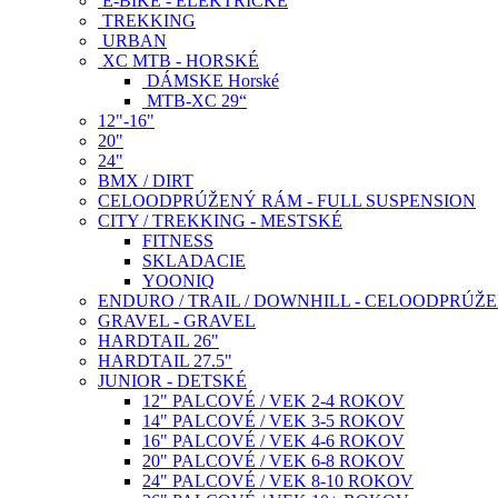
E-BIKE - ELEKTRICKÉ
TREKKING
URBAN
XC MTB - HORSKÉ
DÁMSKE Horské
MTB-XC 29“
12"-16"
20"
24"
BMX / DIRT
CELOODPRÚŽENÝ RÁM - FULL SUSPENSION
CITY / TREKKING - MESTSKÉ
FITNESS
SKLADACIE
YOONIQ
ENDURO / TRAIL / DOWNHILL - CELOODPRÚŽ
GRAVEL - GRAVEL
HARDTAIL 26"
HARDTAIL 27.5"
JUNIOR - DETSKÉ
12" PALCOVÉ / VEK 2-4 ROKOV
14" PALCOVÉ / VEK 3-5 ROKOV
16" PALCOVÉ / VEK 4-6 ROKOV
20" PALCOVÉ / VEK 6-8 ROKOV
24" PALCOVÉ / VEK 8-10 ROKOV