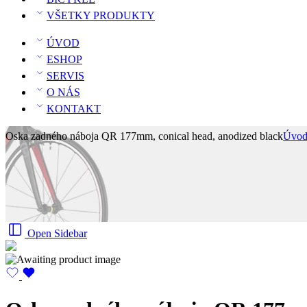
VŠETKY PRODUKTY
ÚVOD
ESHOP
SERVIS
O NÁS
KONTAKT
Oska zadného náboja QR 177mm, conical head, anodized black
Úvo
Open Sidebar