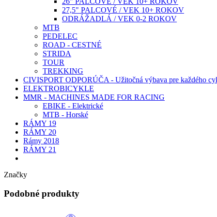
26" PALCOVÉ / VEK 10+ ROKOV
27,5" PALCOVÉ / VEK 10+ ROKOV
ODRÁŽADLÁ / VEK 0-2 ROKOV
MTB
PEDELEC
ROAD - CESTNÉ
STRIDA
TOUR
TREKKING
CIVISPORT ODPORÚČA - Užitočná výbava pre každého cyk
ELEKTROBICYKLE
MMR - MACHINES MADE FOR RACING
EBIKE - Elektrické
MTB - Horské
RÁMY 19
RÁMY 20
Rámy 2018
RÁMY 21
Značky
Podobné produkty