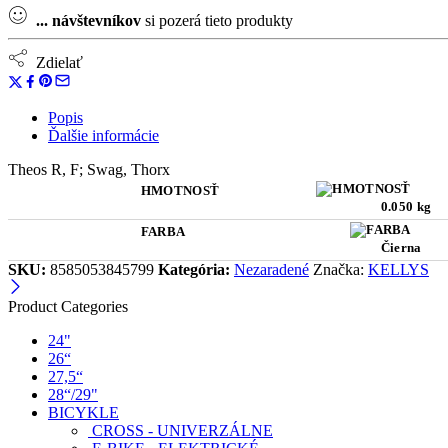
...
návštevníkov
si pozerá tieto produkty
Zdielať
Popis
Ďalšie informácie
Theos R, F; Swag, Thorx
HMOTNOSŤ
0.050 kg
FARBA
Čierna
SKU:
8585053845799
Kategória:
Nezaradené
Značka:
KELLYS
Product Categories
24"
26“
27,5“
28“/29"
BICYKLE
CROSS - UNIVERZÁLNE