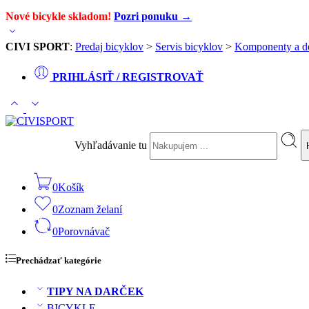
Nové bicykle skladom!
Pozri ponuku →
CIVI SPORT
:
Predaj bicyklov
>
Servis bicyklov
>
Komponenty a d
PRIHLÁSIŤ / REGISTROVAŤ
Vyhľadávanie tu
0
Košík
0
Zoznam želaní
0
Porovnávač
Prechádzať kategórie
TIPY NA DARČEK
BICYKLE