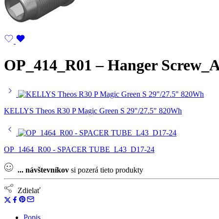
OP_414_R01 – Hanger Screw_
KELLYS Theos R30 P Magic Green S 29"/27.5" 820Wh
OP_1464_R00 - SPACER TUBE_L43_D17-24
...
návštevníkov
si pozerá tieto produkty
Zdielať
Popis