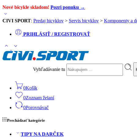
Nové bicykle skladom!
Pozri ponuku →
CIVI SPORT
:
Predaj bicyklov
>
Servis bicyklov
>
Komponenty a d
PRIHLÁSIŤ / REGISTROVAŤ
Vyhľadávanie tu
0
Košík
0
Zoznam želaní
0
Porovnávač
Prechádzať kategórie
TIPY NA DARČEK