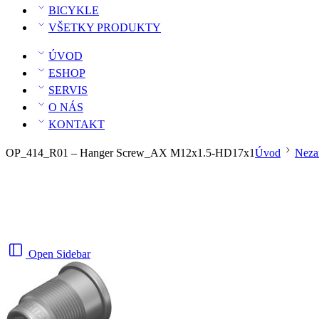
BICYKLE
VŠETKY PRODUKTY
ÚVOD
ESHOP
SERVIS
O NÁS
KONTAKT
OP_414_R01 – Hanger Screw_AX M12x1.5-HD17x1
Úvod
Neza
Open Sidebar