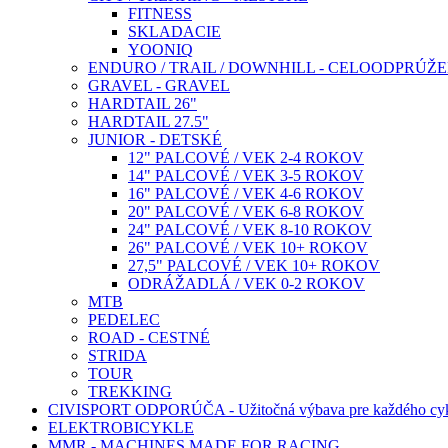
FITNESS
SKLADACIE
YOONIQ
ENDURO / TRAIL / DOWNHILL - CELOODPRÚŽ
GRAVEL - GRAVEL
HARDTAIL 26"
HARDTAIL 27.5"
JUNIOR - DETSKÉ
12" PALCOVÉ / VEK 2-4 ROKOV
14" PALCOVÉ / VEK 3-5 ROKOV
16" PALCOVÉ / VEK 4-6 ROKOV
20" PALCOVÉ / VEK 6-8 ROKOV
24" PALCOVÉ / VEK 8-10 ROKOV
26" PALCOVÉ / VEK 10+ ROKOV
27,5" PALCOVÉ / VEK 10+ ROKOV
ODRÁŽADLÁ / VEK 0-2 ROKOV
MTB
PEDELEC
ROAD - CESTNÉ
STRIDA
TOUR
TREKKING
CIVISPORT ODPORÚČA - Užitočná výbava pre každého cyk
ELEKTROBICYKLE
MMR - MACHINES MADE FOR RACING