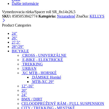
Ďalšie informácie
Vymedzovacia rúrka/Spacer roll SR_8x14x26,5
SKU:
8585053842774
Kategória:
Nezaradené
Značka:
KELLYS
Product Categories
24"
26“
27,5“
28“/29"
BICYKLE
CROSS - UNIVERZÁLNE
E-BIKE - ELEKTRICKÉ
TREKKING
URBAN
XC MTB - HORSKÉ
DÁMSKE Horské
MTB-XC 29“
12"-16"
20"
24"
BMX / DIRT
CELOODPRÚŽENÝ RÁM - FULL SUSPENSION
CITY / TREKKING - MESTSKÉ