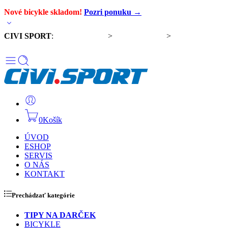
Nové bicykle skladom!
Pozri ponuku →
CIVI SPORT
:
Predaj bicyklov
>
Servis bicyklov
>
Komponenty a
doplnky
0
Košík
ÚVOD
ESHOP
SERVIS
O NÁS
KONTAKT
Prechádzať kategórie
TIPY NA DARČEK
BICYKLE