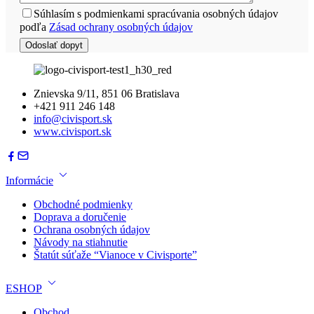
Súhlasím s podmienkami spracúvania osobných údajov
podľa
Zásad ochrany osobných údajov
Znievska 9/11, 851 06 Bratislava
+421 911 246 148
info@civisport.sk
www.civisport.sk
Informácie
Obchodné podmienky
Doprava a doručenie
Ochrana osobných údajov
Návody na stiahnutie
Štatút súťaže “Vianoce v Civisporte”
ESHOP
Obchod