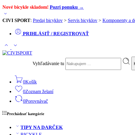
Nové bicykle skladom!
Pozri ponuku →
CIVI SPORT
:
Predaj bicyklov
>
Servis bicyklov
>
Komponenty a d
PRIHLÁSIŤ / REGISTROVAŤ
Vyhľadávanie tu
0
Košík
0
Zoznam želaní
0
Porovnávač
Prechádzať kategórie
TIPY NA DARČEK
BICYKLE