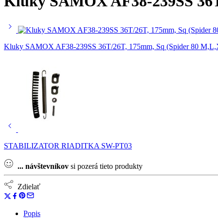
Kluky SAMOX AF38-239SS 36T/
Kluky SAMOX AF38-239SS 36T/26T, 175mm, Sq (Spider 80 M,L,
STABILIZATOR RIADITKA SW-PT03
...
návštevníkov
si pozerá tieto produkty
Zdielať
Popis