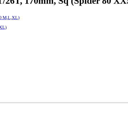
26T, 170mm, Sq (Spider 80 XX
XL)