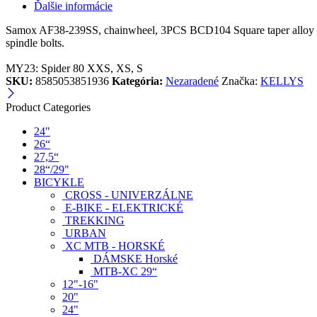
Ďalšie informácie
Samox AF38-239SS, chainwheel, 3PCS BCD104 Square taper alloy fo
spindle bolts.
MY23: Spider 80 XXS, XS, S
SKU:
8585053851936
Kategória:
Nezaradené
Značka:
KELLYS
Product Categories
24"
26“
27,5“
28“/29"
BICYKLE
CROSS - UNIVERZÁLNE
E-BIKE - ELEKTRICKÉ
TREKKING
URBAN
XC MTB - HORSKÉ
DÁMSKE Horské
MTB-XC 29“
12"-16"
20"
24"