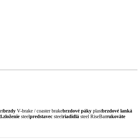
et
brzdy
V-brake / coaster brake
brzdové páky
plast
brzdové lanká
d.zloženie
steel
predstavec
steel
riadidlá
steel RiseBar
rukoväte