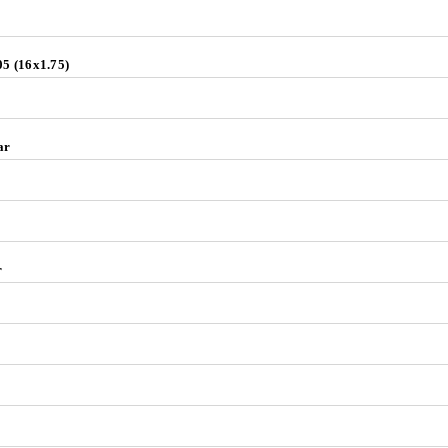
05 (16x1.75)
ar
r