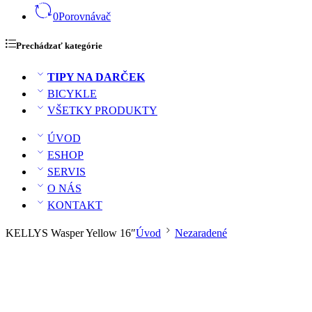
0
Porovnávač
Prechádzať kategórie
TIPY NA DARČEK
BICYKLE
VŠETKY PRODUKTY
ÚVOD
ESHOP
SERVIS
O NÁS
KONTAKT
KELLYS Wasper Yellow 16″
Úvod
Nezaradené