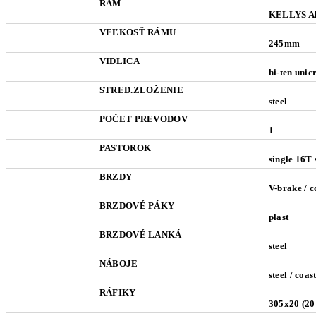
RÁM
KELLYS Al
VEĽKOSŤ RÁMU
245mm
VIDLICA
hi-ten uni
STRED.ZLOŽENIE
steel
POČET PREVODOV
1
PASTOROK
single 16T 
BRZDY
V-brake / c
BRZDOVÉ PÁKY
plast
BRZDOVÉ LANKÁ
steel
NÁBOJE
steel / coa
RÁFIKY
305x20 (20