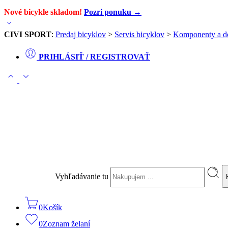
Nové bicykle skladom!
Pozri ponuku →
CIVI SPORT
:
Predaj bicyklov
>
Servis bicyklov
>
Komponenty a d
PRIHLÁSIŤ / REGISTROVAŤ
Vyhľadávanie tu
0
Košík
0
Zoznam želaní