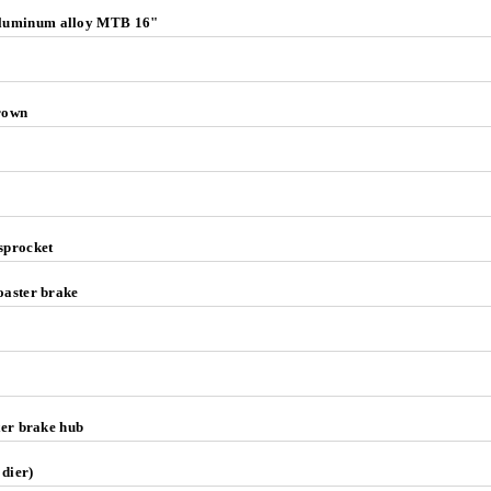
uminum alloy MTB 16"
crown
sprocket
oaster brake
ster brake hub
 dier)