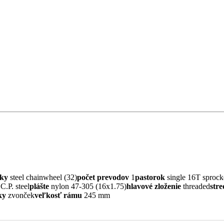
ky
steel chainwheel (32)
počet prevodov
1
pastorok
single 16T sprock
C.P. steel
plášte
nylon 47-305 (16x1.75)
hlavové zloženie
threaded
stre
ky
zvonček
veľkosť rámu
245 mm