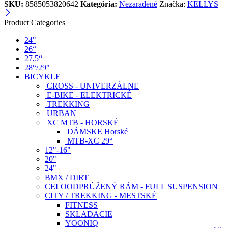
SKU:
8585053820642
Kategória:
Nezaradené
Značka:
KELLYS
Product Categories
24"
26“
27,5“
28“/29"
BICYKLE
CROSS - UNIVERZÁLNE
E-BIKE - ELEKTRICKÉ
TREKKING
URBAN
XC MTB - HORSKÉ
DÁMSKE Horské
MTB-XC 29“
12"-16"
20"
24"
BMX / DIRT
CELOODPRÚŽENÝ RÁM - FULL SUSPENSION
CITY / TREKKING - MESTSKÉ
FITNESS
SKLADACIE
YOONIQ