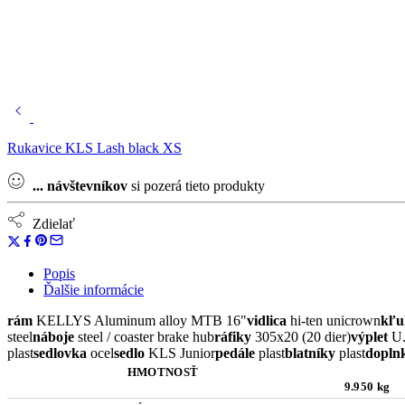
Rukavice KLS Lash black XS
...
návštevníkov
si pozerá tieto produkty
Zdielať
Popis
Ďalšie informácie
rám
KELLYS Aluminum alloy MTB 16"
vidlica
hi-ten unicrown
kľu
steel
náboje
steel / coaster brake hub
ráfiky
305x20 (20 dier)
výplet
U.
plast
sedlovka
ocel
sedlo
KLS Junior
pedále
plast
blatníky
plast
dopln
HMOTNOSŤ
9.950 kg