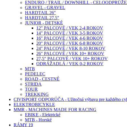
ENDURO / TRAIL / DOWNHILL - CELOODPRÚŽ
GRAVEL - GRAVEL
HARDTAIL 26"
HARDTAIL 27.5"
JUNIOR - DETSKÉ
12" PALCOVÉ / VEK 2-4 ROKOV
14" PALCOVÉ / VEK 3-5 ROKOV
16" PALCOVÉ / VEK 4-6 ROKOV
20" PALCOVÉ / VEK 6-8 ROKOV
24" PALCOVÉ / VEK 8-10 ROKOV
26" PALCOVÉ / VEK 10+ ROKOV
27,5" PALCOVÉ / VEK 10+ ROKOV
ODRÁŽADLÁ / VEK 0-2 ROKOV
MTB
PEDELEC
ROAD - CESTNÉ
STRIDA
TOUR
TREKKING
CIVISPORT ODPORÚČA - Užitočná výbava pre každého cyk
ELEKTROBICYKLE
MMR - MACHINES MADE FOR RACING
EBIKE - Elektrické
MTB - Horské
RÁMY 19