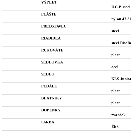
VÝPLET
U.C.P. steel
PLÁŠTE
nylon 47-3
PREDSTAVEC
steel
RIADIDLÁ
steel RiseB
RUKOVÄTE
plast
SEDLOVKA
ocel
SEDLO
KLS Junio
PEDÁLE
plast
BLATNÍKY
plast
DOPLNKY
zvonček
FARBA
Žltá