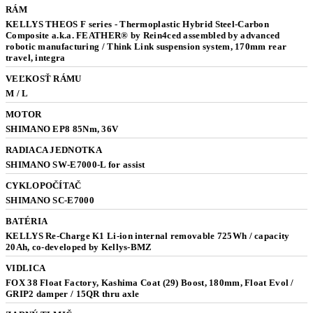
RÁM
KELLYS THEOS F series - Thermoplastic Hybrid Steel-Carbon
Composite a.k.a. FEATHER® by Rein4ced assembled by advanced
robotic manufacturing / Think Link suspension system, 170mm rear
travel, integra
VEĽKOSŤ RÁMU
M / L
MOTOR
SHIMANO EP8 85Nm, 36V
RADIACA JEDNOTKA
SHIMANO SW-E7000-L for assist
CYKLOPOČÍTAČ
SHIMANO SC-E7000
BATÉRIA
KELLYS Re-Charge K1 Li-ion internal removable 725Wh / capacity
20Ah, co-developed by Kellys-BMZ
VIDLICA
FOX 38 Float Factory, Kashima Coat (29) Boost, 180mm, Float Evol /
GRIP2 damper / 15QR thru axle