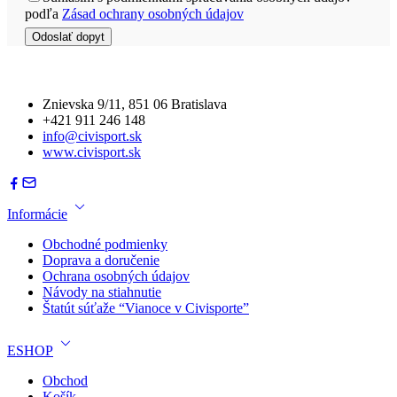
podľa
Zásad ochrany osobných údajov
Znievska 9/11, 851 06 Bratislava
+421 911 246 148
info@civisport.sk
www.civisport.sk
Informácie
Obchodné podmienky
Doprava a doručenie
Ochrana osobných údajov
Návody na stiahnutie
Štatút súťaže “Vianoce v Civisporte”
ESHOP
Obchod
Košík