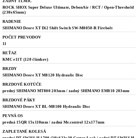
ZADNÝ TLMIČ
ROCK SHOX Super Deluxe Ultimate, DebonAir / RCT / Open-Threshold
(230x65mm)
RADENIE
SHIMANO Deore XT Di2 Shift Switch SW-M8050-R Firebolt
POČET PREVODOV
11
REŤAZ
KMC e11T (120 článkov)
BRZDY
SHIMANO Deore XT M8120 Hydraulic Disc
BRZDOVÉ KOTÚČE
predný SHIMANO MT800 203mm / zadný SHIMANO EM810 203mm
BRZDOVÉ PÁKY
SHIMANO Deore XT BL-M8100 Hydraulic Disc
PEVNÁ OS
predná 15QR 15x110mm / zadná Mr.control 12x177mm
ZAPLETANÉ KOLESÁ
predné DT SWISS H 1700 (29) 622x30 Center Lock / zadné DT SWISS H