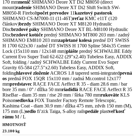
170 mm
menič
SHIMANO Deore XT Di2 M8050 (direct
mount)
radenie
SHIMANO Deore XT Di2 Shift Switch SW-
M8050-R Firebolt
počet prevodov
11
kazetový pastorok
SHIMANO CS-M7000-11 (11-46T)
reťaz
KMC e11T (120
článkov)
brzdy
SHIMANO Deore XT M8120 Hydraulic
Disc
brzdové páky
SHIMANO Deore XT BL-M8100 Hydraulic
Disc
brzdové kotúče
predný SHIMANO MT800 203 mm / zadný
SHIMANO EM810 203 mm
zapletané kolesá
predné DT SWISS
H 1700 622x30 / zadné DT SWISS H 1700 Spline 584x35 Center
Lock (15x110 mm / 12x148 mm)
plášte
predný SCHWALBE Eddy
Current Evo Super Trail 62-622 (29"x2.40) Tubeless Easy, ADDIX
Soft, folding / zadný SCHWALBE Eddy Current Evo Super
Gravity 65-584 (27.5"x2.60) Tubeless Easy, ADDIX Soft,
folding
hlavové zloženie
ACROS 1.8 tapered semi-integrated
pevná
os
predná FOX 15QR 15x110 mm / zadná Mr.control 12x177
mm
predstavec
RACE FACE Aeffect R 35 - diam 28.6 mm / bar
bore 35 mm / 0° / dĺžka 50 mm
riadidlá
RACE FACE Aeffect R 35
RiseBar - diam 35 mm / rise 20 mm / šírka 780 mm
rukoväte
KLS
Poison
sedlovka
FOX Transfer Factory Remote Telescopic,
Kashima Coat - diam 30.9 mm / dĺžka 475 mm, zdvih 150 mm (M),
175 mm (L)
sedlo
fi’zi:k Taiga, S-alloy rails
pedále
plast
veľkosť
rámu
M / L
HMOTNOSŤ
23.100 kg