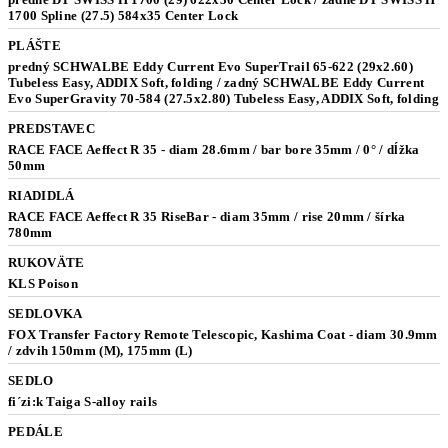
1700 Spline (27.5) 584x35 Center Lock
PLÁŠTE
predný SCHWALBE Eddy Current Evo SuperTrail 65-622 (29x2.60)
Tubeless Easy, ADDIX Soft, folding / zadný SCHWALBE Eddy Current
Evo SuperGravity 70-584 (27.5x2.80) Tubeless Easy, ADDIX Soft, folding
PREDSTAVEC
RACE FACE Aeffect R 35 - diam 28.6mm / bar bore 35mm / 0° / dĺžka
50mm
RIADIDLÁ
RACE FACE Aeffect R 35 RiseBar - diam 35mm / rise 20mm / šírka
780mm
RUKOVÄTE
KLS Poison
SEDLOVKA
FOX Transfer Factory Remote Telescopic, Kashima Coat - diam 30.9mm
/ zdvih 150mm (M), 175mm (L)
SEDLO
fi´zi:k Taiga S-alloy rails
PEDÁLE