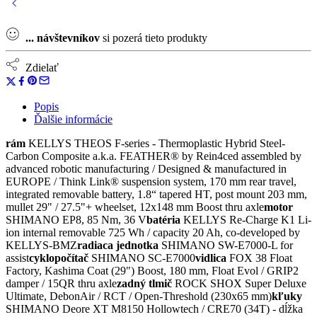
...
návštevníkov
si pozerá tieto produkty
Zdielať
Popis
Ďalšie informácie
rám
KELLYS THEOS F-series - Thermoplastic Hybrid Steel-
Carbon Composite a.k.a. FEATHER® by Rein4ced assembled by
advanced robotic manufacturing / Designed & manufactured in
EUROPE / Think Link® suspension system, 170 mm rear travel,
integrated removable battery, 1.8“ tapered HT, post mount 203 mm,
mullet 29" / 27.5"+ wheelset, 12x148 mm Boost thru axle
motor
SHIMANO EP8, 85 Nm, 36 V
batéria
KELLYS Re-Charge K1 Li-
ion internal removable 725 Wh / capacity 20 Ah, co-developed by
KELLYS-BMZ
radiaca jednotka
SHIMANO SW-E7000-L for
assist
cyklopočítač
SHIMANO SC-E7000
vidlica
FOX 38 Float
Factory, Kashima Coat (29") Boost, 180 mm, Float Evol / GRIP2
damper / 15QR thru axle
zadný tlmič
ROCK SHOX Super Deluxe
Ultimate, DebonAir / RCT / Open-Threshold (230x65 mm)
kľuky
SHIMANO Deore XT M8150 Hollowtech / CRE70 (34T) - dĺžka