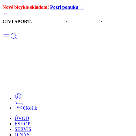
Nové bicykle skladom!
Pozri ponuku →
CIVI SPORT
:
Predaj bicyklov
>
Servis bicyklov
>
Komponenty a
doplnky
0
Košík
ÚVOD
ESHOP
SERVIS
O NÁS