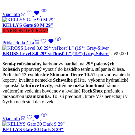
Viac info
KELLYS Gate 90 M 29″
KARBONOVÝ RÁM!
Pridať do košíka
KROSS Level 8.0 29* veľkosť L” (19*) Gray-Silver
1.599,00
€
Semi-profesionálny
karbonový hardtail na
29* palcových
kolesách
pripravený vyraziť do každého terénu, stúpania či lesa.
Perfektné
12 rýchlostné Shimano Deore
10-51
sprevodovanie do
kopcov, kvalitné nemecké
Schwalbe
plášte, výkonné hydraulické
japonské
kotúčové brzdy
, extrémne
nízka
hmotnosť
rámu s
vnútorným vedením bovdenov a kvalitné
RockShox
pruženie s
možnosťou
uzamknutia.
To sú prednosti, ktoré Vás nenechajú v
štychu nech ste kdekoľvek.
Viac info
KELLYS Gate 30 Dark S 29″