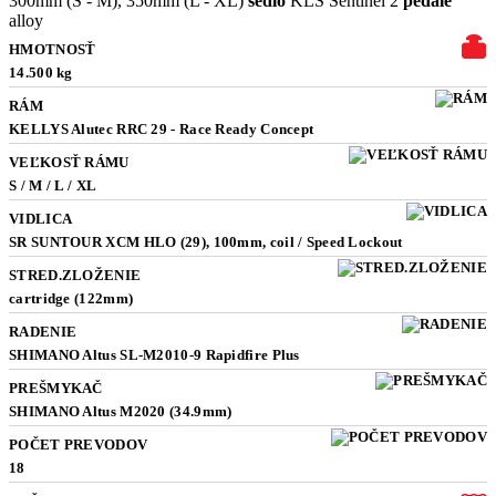
300mm (S - M), 350mm (L - XL)
sedlo
KLS Sentinel 2
pedále
alloy
HMOTNOSŤ
14.500 kg
RÁM
KELLYS Alutec RRC 29 - Race Ready Concept
VEĽKOSŤ RÁMU
S / M / L / XL
VIDLICA
SR SUNTOUR XCM HLO (29), 100mm, coil / Speed Lockout
STRED.ZLOŽENIE
cartridge (122mm)
RADENIE
SHIMANO Altus SL-M2010-9 Rapidfire Plus
PREŠMYKAČ
SHIMANO Altus M2020 (34.9mm)
POČET PREVODOV
18