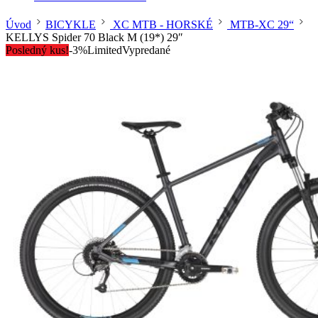
Úvod
BICYKLE
XC MTB - HORSKÉ
MTB-XC 29“
KELLYS Spider 70 Black M (19*) 29″
Posledný kus!
-3%
Limited
Vypredané