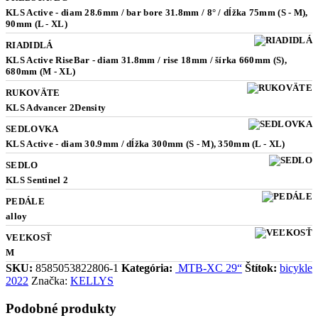
KLS Active - diam 28.6mm / bar bore 31.8mm / 8° / dĺžka 75mm (S - M),
90mm (L - XL)
RIADIDLÁ
KLS Active RiseBar - diam 31.8mm / rise 18mm / šírka 660mm (S),
680mm (M - XL)
RUKOVÄTE
KLS Advancer 2Density
SEDLOVKA
KLS Active - diam 30.9mm / dĺžka 300mm (S - M), 350mm (L - XL)
SEDLO
KLS Sentinel 2
PEDÁLE
alloy
VEĽKOSŤ
M
SKU:
8585053822806-1
Kategória:
MTB-XC 29“
Štítok:
bicykle
2022
Značka:
KELLYS
Podobné produkty