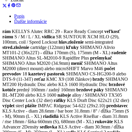
Popis
Ďalšie informácie
rám
KELLYS Alutec RRC 29 - Race Ready Concept
veľkosť
rámu
S / M / L / XL
vidlica
SR SUNTOUR XCM HLO (29),
100mm, coil / Speed Lockout
hlav.zloženie
semi-integrated
stred.zloženie
cartridge (122mm)
kľuky
SHIMANO Alivio
MT101-2 (36x22T) - dĺžka 170mm (S), 175mm (M - XL)
radenie
SHIMANO Altus SL-M2010-9 Rapidfire Plus
prešmykač
SHIMANO Altus M2020 (34.9mm)
menič
SHIMANO Altus
M2000 (direct mount) alebo microSHIFT Marvo M46
počet
prevodov
18
kazetový pastorok
SHIMANO CS-HG200-9 alebo
DTS-9 (11-34T)
reťaz
KMC X9 (108 článkov)
brzdy
SHIMANO
MT200 Hydraulic Disc alebo KLS 1600 Hydraulic Disc
brzdové
kotúče
predný 160mm / zadný 160mm
brzdové páky
SHIMANO
BL-MT200 alebo KLS 1600
náboje
alloy / SHIMANO TX505
Disc Center Lock (32 dier)
ráfiky
KLS Draft Disc 622x21 (32 dier)
v
ýplet
steel
plášte
IMPAC Ridgepac 54-622 (29x2.10)
predstavec
KLS Active - diam 28.6mm / bar bore 31.8mm / 8° / dĺžka 75mm (S
- M), 90mm (L - XL)
riadidlá
KLS Active RiseBar - diam 31.8mm
/ rise 18mm / šírka 660mm (S), 680mm (M - XL)
rukoväte
KLS
Advancer 2Density
sedlovka
KLS Active - diam 30.9mm / dĺžka