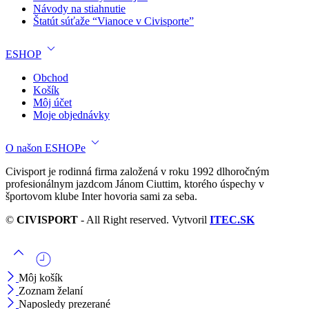
Návody na stiahnutie
Štatút súťaže “Vianoce v Civisporte”
ESHOP
Obchod
Košík
Môj účet
Moje objednávky
O našon ESHOPe
Civisport je rodinná firma založená v roku 1992 dlhoročným
profesionálnym jazdcom Jánom Ciuttim, ktorého úspechy v
športovom klube Inter hovoria sami za seba.
©
CIVISPORT
- All Right reserved. Vytvoril
ITEC.SK
Môj košík
Zoznam želaní
Naposledy prezerané