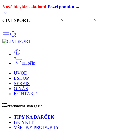
Nové bicykle skladom!
Pozri ponuku →
CIVI SPORT
:
Predaj bicyklov
>
Servis bicyklov
>
Komponenty a
doplnky
0
Košík
ÚVOD
ESHOP
SERVIS
O NÁS
KONTAKT
Prechádzať kategórie
TIPY NA DARČEK
BICYKLE
VŠETKY PRODUKTY