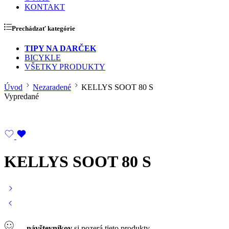
KONTAKT
Prechádzať kategórie
TIPY NA DARČEK
BICYKLE
VŠETKY PRODUKTY
Úvod
Nezaradené
KELLYS SOOT 80 S
Vypredané
KELLYS SOOT 80 S
...
návštevníkov
si pozerá tieto produkty