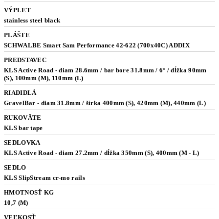
VÝPLET
stainless steel black
PLÁŠTE
SCHWALBE Smart Sam Performance 42-622 (700x40C) ADDIX
PREDSTAVEC
KLS Active Road - diam 28.6mm / bar bore 31.8mm / 6° / dĺžka 90mm
(S), 100mm (M), 110mm (L)
RIADIDLÁ
GravelBar - diam 31.8mm / šírka 400mm (S), 420mm (M), 440mm (L)
RUKOVÄTE
KLS bar tape
SEDLOVKA
KLS Active Road - diam 27.2mm / dĺžka 350mm (S), 400mm (M - L)
SEDLO
KLS SlipStream cr-mo rails
HMOTNOSŤ KG
10,7 (M)
VEĽKOSŤ