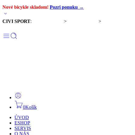
Nové bicykle skladom!
Pozri ponuku →
CIVI SPORT
:
Predaj bicyklov
>
Servis bicyklov
>
Komponenty a
doplnky
0
Košík
ÚVOD
ESHOP
SERVIS
O NÁS