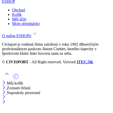
ESHOP
Obchod
Košík
Môj účet
Moje objednávky
O našon ESHOPe
Civisport je rodinná firma založená v roku 1992 dlhoročným
profesionálnym jazdcom Jánom Ciuttim, ktorého úspechy v
športovom klube Inter hovoria sami za seba.
©
CIVISPORT
- All Right reserved. Vytvoril
ITEC.SK
Môj košík
Zoznam želaní
Naposledy prezerané