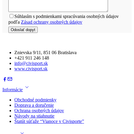
Súhlasím s podmienkami spracúvania osobných údajov
podľa
Zásad ochrany osobných údajov
Znievska 9/11, 851 06 Bratislava
+421 911 246 148
info@civisport.sk
www.civisport.sk
Informácie
Obchodné podmienky
Doprava a doručenie
Ochrana osobných údajov
Návody na stiahnutie
Štatút súťaže “Vianoce v Civisporte”