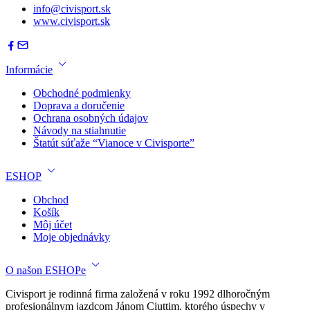
info@civisport.sk
www.civisport.sk
Informácie
Obchodné podmienky
Doprava a doručenie
Ochrana osobných údajov
Návody na stiahnutie
Štatút súťaže “Vianoce v Civisporte”
ESHOP
Obchod
Košík
Môj účet
Moje objednávky
O našon ESHOPe
Civisport je rodinná firma založená v roku 1992 dlhoročným
profesionálnym jazdcom Jánom Ciuttim, ktorého úspechy v