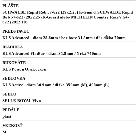
PLÁŠTE
SCHWALBE Rapid Rob 57-622 (29x2.25) K-Guard, SCHWALBE Rapid
Rob 57-622 (29x2.25) K-Guard alebo MICHELIN Country Race’r 54-
622 (29x2.10)
PREDSTAVEC
KLS Advanced - diam 28.6mm / bar bore 31.8mm / 6° / dĺžka 70mm
RIADIDLÁ
KLS Advanced FlatBar - diam 31.8mm / šírka 740mm
RUKOVÄTE
KLS Poison OneLockon
SEDLOVKA
KLS Active - diam 30.9mm / dĺžka 350mm (M), 400mm (L)
SEDLO
SELLE ROYAL Vivo
PEDÁLE
plast
VEĽKOSŤ
M