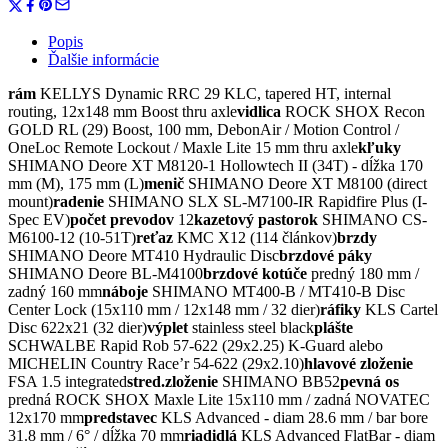
Popis
Ďalšie informácie
rám
KELLYS Dynamic RRC 29 KLC, tapered HT, internal
routing, 12x148 mm Boost thru axle
vidlica
ROCK SHOX Recon
GOLD RL (29) Boost, 100 mm, DebonAir / Motion Control /
OneLoc Remote Lockout / Maxle Lite 15 mm thru axle
kľuky
SHIMANO Deore XT M8120-1 Hollowtech II (34T) - dĺžka 170
mm (M), 175 mm (L)
menič
SHIMANO Deore XT M8100 (direct
mount)
radenie
SHIMANO SLX SL-M7100-IR Rapidfire Plus (I-
Spec EV)
počet prevodov
12
kazetový pastorok
SHIMANO CS-
M6100-12 (10-51T)
reťaz
KMC X12 (114 článkov)
brzdy
SHIMANO Deore MT410 Hydraulic Disc
brzdové páky
SHIMANO Deore BL-M4100
brzdové kotúče
predný 180 mm /
zadný 160 mm
náboje
SHIMANO MT400-B / MT410-B Disc
Center Lock (15x110 mm / 12x148 mm / 32 dier)
ráfiky
KLS Cartel
Disc 622x21 (32 dier)
výplet
stainless steel black
plášte
SCHWALBE Rapid Rob 57-622 (29x2.25) K-Guard alebo
MICHELIN Country Race’r 54-622 (29x2.10)
hlavové zloženie
FSA 1.5 integrated
stred.zloženie
SHIMANO BB52
pevná os
predná ROCK SHOX Maxle Lite 15x110 mm / zadná NOVATEC
12x170 mm
predstavec
KLS Advanced - diam 28.6 mm / bar bore
31.8 mm / 6° / dĺžka 70 mm
riadidlá
KLS Advanced FlatBar - diam