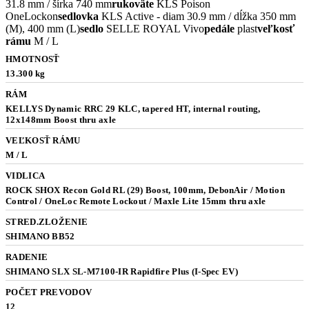
31.8 mm / šírka 740 mm
rukoväte
KLS Poison
OneLockon
sedlovka
KLS Active - diam 30.9 mm / dĺžka 350 mm
(M), 400 mm (L)
sedlo
SELLE ROYAL Vivo
pedále
plast
veľkosť
rámu
M / L
HMOTNOSŤ
13.300 kg
RÁM
KELLYS Dynamic RRC 29 KLC, tapered HT, internal routing,
12x148mm Boost thru axle
VEĽKOSŤ RÁMU
M / L
VIDLICA
ROCK SHOX Recon Gold RL (29) Boost, 100mm, DebonAir / Motion
Control / OneLoc Remote Lockout / Maxle Lite 15mm thru axle
STRED.ZLOŽENIE
SHIMANO BB52
RADENIE
SHIMANO SLX SL-M7100-IR Rapidfire Plus (I-Spec EV)
POČET PREVODOV
12