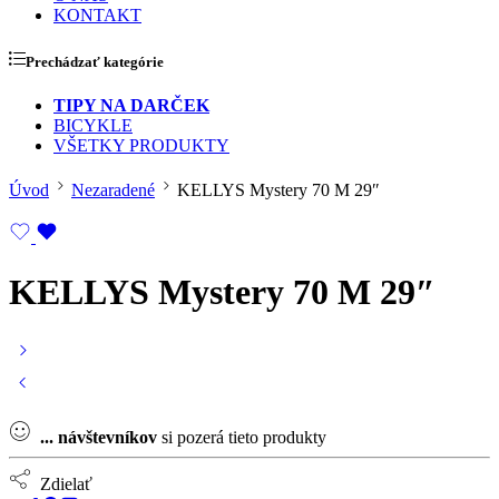
KONTAKT
Prechádzať kategórie
TIPY NA DARČEK
BICYKLE
VŠETKY PRODUKTY
Úvod
Nezaradené
KELLYS Mystery 70 M 29″
KELLYS Mystery 70 M 29″
...
návštevníkov
si pozerá tieto produkty
Zdielať