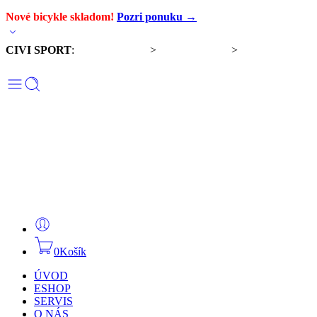
Nové bicykle skladom!
Pozri ponuku →
CIVI SPORT
:
Predaj bicyklov
>
Servis bicyklov
>
Komponenty a
doplnky
0
Košík
ÚVOD
ESHOP
SERVIS
O NÁS