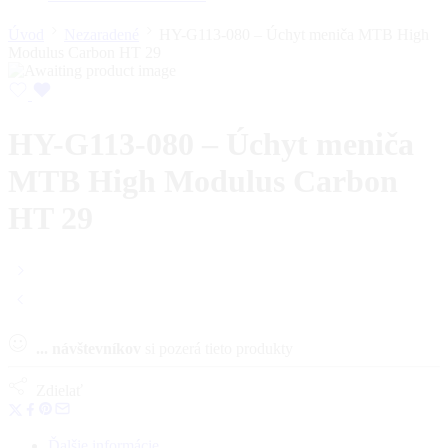
Úvod
Nezaradené
HY-G113-080 – Úchyt meniča MTB High
Modulus Carbon HT 29
HY-G113-080 – Úchyt meniča
MTB High Modulus Carbon
HT 29
...
návštevníkov
si pozerá tieto produkty
Zdielať
Ďalšie informácie