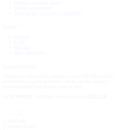
Ochrana osobných údajov
Návody na stiahnutie
Štatút súťaže “Vianoce v Civisporte”
ESHOP
Obchod
Košík
Môj účet
Moje objednávky
O našon ESHOPe
Civisport je rodinná firma založená v roku 1992 dlhoročným
profesionálnym jazdcom Jánom Ciuttim, ktorého úspechy v
športovom klube Inter hovoria sami za seba.
©
CIVISPORT
- All Right reserved. Vytvoril
ITEC.SK
Môj košík
Zoznam želaní