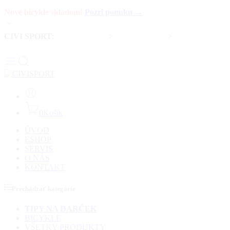
Nové bicykle skladom!
Pozri ponuku →
CIVI SPORT
:
Predaj bicyklov
>
Servis bicyklov
>
Komponenty a
doplnky
0
Košík
ÚVOD
ESHOP
SERVIS
O NÁS
KONTAKT
Prechádzať kategórie
TIPY NA DARČEK
BICYKLE
VŠETKY PRODUKTY