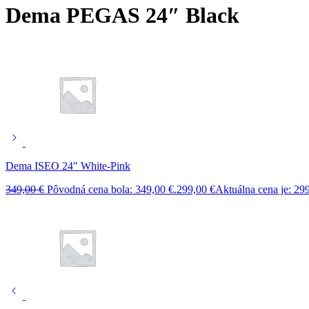
Dema PEGAS 24″ Black
Dema ISEO 24" White-Pink
349,00
€
Pôvodná cena bola: 349,00 €.
299,00
€
Aktuálna cena je: 299