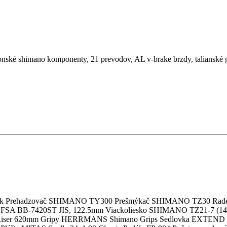
ské shimano komponenty, 21 prevodov, AL v-brake brzdy, talianské gel
 Fork Prehadzovač SHIMANO TY300 Prešmýkač SHIMANO TZ30 R
 FSA BB-7420ST JIS, 122.5mm Viackoliesko SHIMANO TZ21-7 (14-2
iser 620mm Gripy HERRMANS Shimano Grips Sedlovka EXTEND P