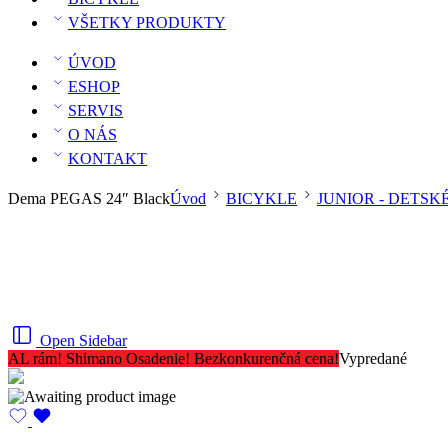
VŠETKY PRODUKTY
ÚVOD
ESHOP
SERVIS
O NÁS
KONTAKT
Dema PEGAS 24″ Black
Úvod
BICYKLE
JUNIOR - DETSK
Open Sidebar
AL rám! Shimano Osadenie! Bezkonkurenčná cena!
Vypredané