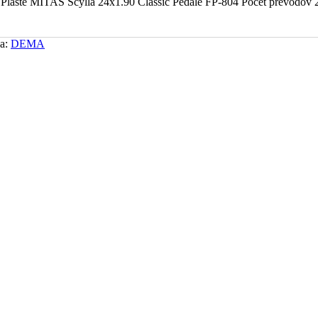
šte MITAS Scylla 24x1.90 Classic Pedále FP-804 Počet prevodov 
a:
DEMA