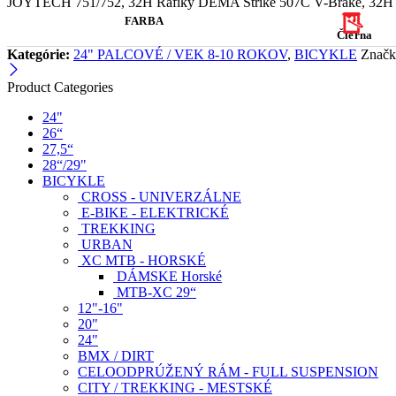
JOYTECH 751/752, 32H Ráfiky DEMA Strike 507C V-Brake, 32H Plá
FARBA
Čierna
Kategórie:
24" PALCOVÉ / VEK 8-10 ROKOV
,
BICYKLE
Značk
Product Categories
24"
26“
27,5“
28“/29"
BICYKLE
CROSS - UNIVERZÁLNE
E-BIKE - ELEKTRICKÉ
TREKKING
URBAN
XC MTB - HORSKÉ
DÁMSKE Horské
MTB-XC 29“
12"-16"
20"
24"
BMX / DIRT
CELOODPRÚŽENÝ RÁM - FULL SUSPENSION
CITY / TREKKING - MESTSKÉ