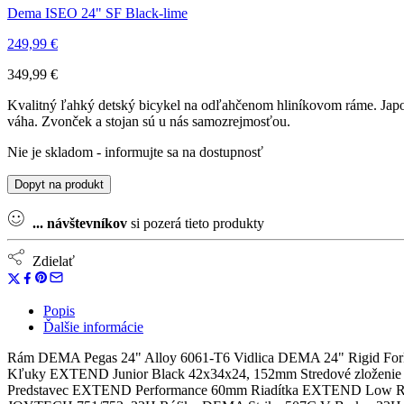
Dema ISEO 24" SF Black-lime
249,99
€
349,99
€
Kvalitný ľahký detský bicykel na odľahčenom hliníkovom ráme. Japon
váha. Zvonček a stojan sú u nás samozrejmosťou.
Nie je skladom - informujte sa na dostupnosť
Dopyt na produkt
...
návštevníkov
si pozerá tieto produkty
Zdielať
Popis
Ďalšie informácie
Rám DEMA Pegas 24" Alloy 6061-T6 Vidlica DEMA 24" Rigid
Kľuky EXTEND Junior Black 42x34x24, 152mm Stredové zloženie
Predstavec EXTEND Performance 60mm Riadítka EXTEND Low R