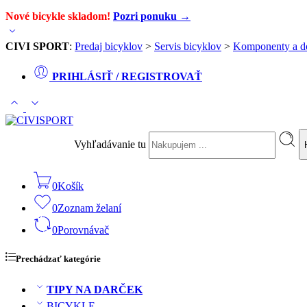
Nové bicykle skladom!
Pozri ponuku →
CIVI SPORT
:
Predaj bicyklov
>
Servis bicyklov
>
Komponenty a d
PRIHLÁSIŤ / REGISTROVAŤ
Vyhľadávanie tu
0
Košík
0
Zoznam želaní
0
Porovnávač
Prechádzať kategórie
TIPY NA DARČEK
BICYKLE