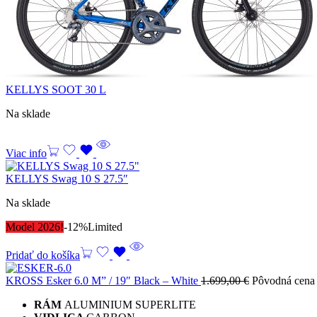
KELLYS SOOT 30 L
Na sklade
Viac info
KELLYS Swag 10 S 27.5″
Na sklade
Model 2026!
-12%
Limited
Pridať do košíka
KROSS Esker 6.0 M” / 19″ Black – White
1.699,00
€
Pôvodná cena 
RÁM
ALUMINIUM SUPERLITE