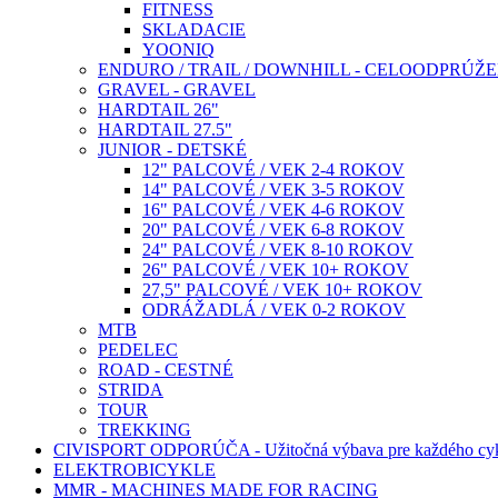
FITNESS
SKLADACIE
YOONIQ
ENDURO / TRAIL / DOWNHILL - CELOODPRÚŽ
GRAVEL - GRAVEL
HARDTAIL 26"
HARDTAIL 27.5"
JUNIOR - DETSKÉ
12" PALCOVÉ / VEK 2-4 ROKOV
14" PALCOVÉ / VEK 3-5 ROKOV
16" PALCOVÉ / VEK 4-6 ROKOV
20" PALCOVÉ / VEK 6-8 ROKOV
24" PALCOVÉ / VEK 8-10 ROKOV
26" PALCOVÉ / VEK 10+ ROKOV
27,5" PALCOVÉ / VEK 10+ ROKOV
ODRÁŽADLÁ / VEK 0-2 ROKOV
MTB
PEDELEC
ROAD - CESTNÉ
STRIDA
TOUR
TREKKING
CIVISPORT ODPORÚČA - Užitočná výbava pre každého cyk
ELEKTROBICYKLE
MMR - MACHINES MADE FOR RACING