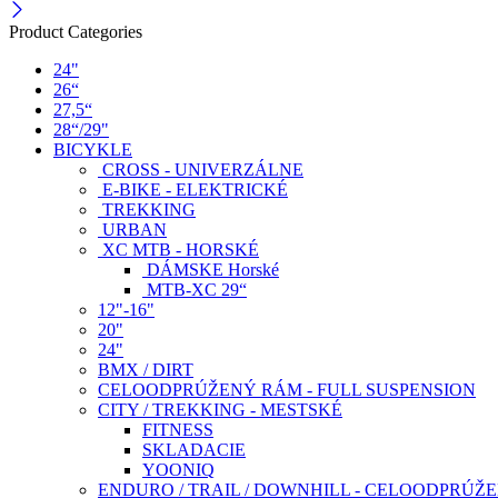
Product Categories
24"
26“
27,5“
28“/29"
BICYKLE
CROSS - UNIVERZÁLNE
E-BIKE - ELEKTRICKÉ
TREKKING
URBAN
XC MTB - HORSKÉ
DÁMSKE Horské
MTB-XC 29“
12"-16"
20"
24"
BMX / DIRT
CELOODPRÚŽENÝ RÁM - FULL SUSPENSION
CITY / TREKKING - MESTSKÉ
FITNESS
SKLADACIE
YOONIQ
ENDURO / TRAIL / DOWNHILL - CELOODPRÚŽ