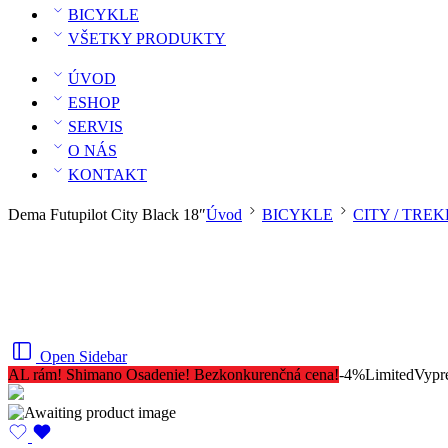
BICYKLE
VŠETKY PRODUKTY
ÚVOD
ESHOP
SERVIS
O NÁS
KONTAKT
Dema Futupilot City Black 18″
Úvod
BICYKLE
CITY / TRE
Open Sidebar
AL rám! Shimano Osadenie! Bezkonkurenčná cena!
-4%
Limited
Vypr