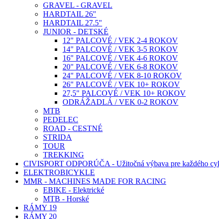
GRAVEL - GRAVEL
HARDTAIL 26"
HARDTAIL 27.5"
JUNIOR - DETSKÉ
12" PALCOVÉ / VEK 2-4 ROKOV
14" PALCOVÉ / VEK 3-5 ROKOV
16" PALCOVÉ / VEK 4-6 ROKOV
20" PALCOVÉ / VEK 6-8 ROKOV
24" PALCOVÉ / VEK 8-10 ROKOV
26" PALCOVÉ / VEK 10+ ROKOV
27,5" PALCOVÉ / VEK 10+ ROKOV
ODRÁŽADLÁ / VEK 0-2 ROKOV
MTB
PEDELEC
ROAD - CESTNÉ
STRIDA
TOUR
TREKKING
CIVISPORT ODPORÚČA - Užitočná výbava pre každého cyk
ELEKTROBICYKLE
MMR - MACHINES MADE FOR RACING
EBIKE - Elektrické
MTB - Horské
RÁMY 19
RÁMY 20