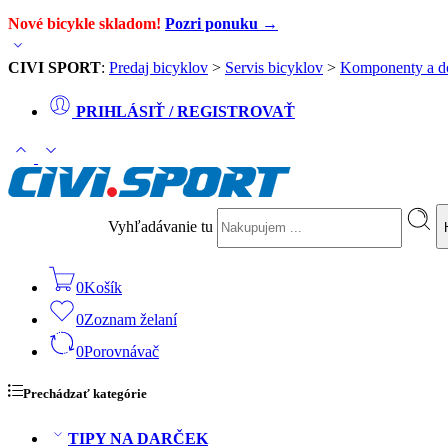
Nové bicykle skladom!
Pozri ponuku →
CIVI SPORT
:
Predaj bicyklov
>
Servis bicyklov
>
Komponenty a d
PRIHLÁSIŤ / REGISTROVAŤ
Vyhľadávanie tu
0
Košík
0
Zoznam želaní
0
Porovnávač
Prechádzať kategórie
TIPY NA DARČEK