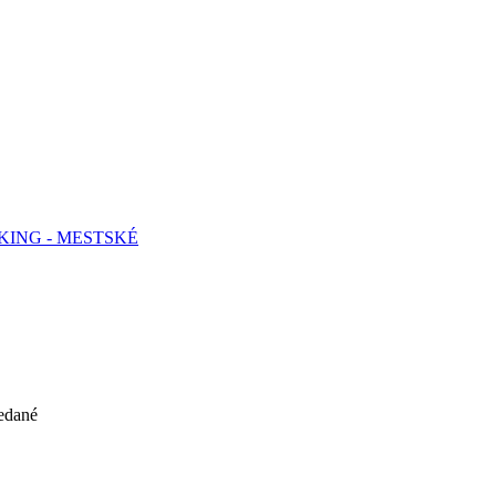
KKING - MESTSKÉ
edané