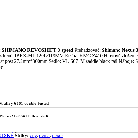
:
SHIMANO REVOSHIFT 3-speed
Prehadzovač:
Shimano Nexus 3
drené: IBEX-ML 120L/119MM Reťaz: KMC Z410 Hlavové zloženie:
 seat post 27.2mm*300mm Sedlo: VL-6071M saddle black rail Ná
kg
alloy 6061 double butted
exus SL-3S41E Revoshift
STSKÉ
Štítky:
city
,
dema
,
nexus