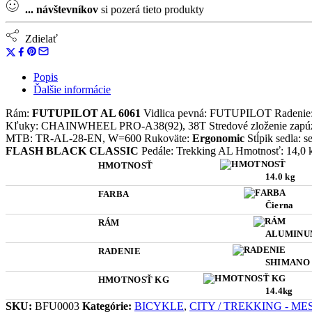
...
návštevníkov
si pozerá tieto produkty
Zdielať
Popis
Ďalšie informácie
Rám:
FUTUPILOT AL 6061
Vidlica pevná: FUTUPILOT Radenie
Kľuky: CHAINWHEEL PRO-A38(92), 38T Stredové zloženie zapúz
MTB: TR-AL-28-EN, W=600 Rukoväte:
Ergonomic
Stĺpik sedla:
FLASH BLACK CLASSIC
Pedále: Trekking AL Hmotnosť: 14,0 
HMOTNOSŤ
14.0 kg
FARBA
Čierna
RÁM
ALUMINUM 
RADENIE
SHIMANO N
HMOTNOSŤ KG
14.4kg
SKU:
BFU0003
Kategórie:
BICYKLE
,
CITY / TREKKING - ME