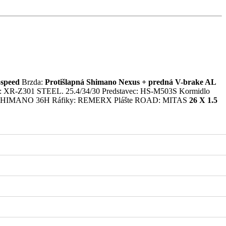
speed
Brzda:
Protišlapná Shimano Nexus + predná V-brake AL
 XR-Z301 STEEL. 25.4/34/30 Predstavec: HS-M503S Kormidlo
boje: SHIMANO 36H Ráfiky: REMERX Plášte ROAD: MITAS
26 X 1.5