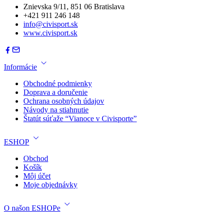
Znievska 9/11, 851 06 Bratislava
+421 911 246 148
info@civisport.sk
www.civisport.sk
Informácie
Obchodné podmienky
Doprava a doručenie
Ochrana osobných údajov
Návody na stiahnutie
Štatút súťaže “Vianoce v Civisporte”
ESHOP
Obchod
Košík
Môj účet
Moje objednávky
O našon ESHOPe