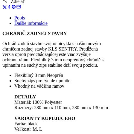
Zdielať
Popis
Ďalšie informácie
CHRÁNIČ ZADNEJ STAVBY
Ochráň zadnú stavbu svojho bicykla s naším novým
chrničom zadnej stavby KLS SENTRY. Predĺžená
verzia oproti predchádzajúcej este viac zvyšuje
ochranu.rámu. Flexibilný 3 mm neoprénový chránič s
upínaním na suchý zips stabilne drží svoju pozíciu.
Flexibilný 3 mm Neoprén
Suchý zips pre rýchle upnutie
Vhodný na väčšinu rámov
DETAILY
Materiál: 100% Polyester
Rozmery: 280 mm x 110 mm, 280 mm x 130 mm
VARIANTY KUPUJÚCEHO
Farba: black
Veľkosť: M, L