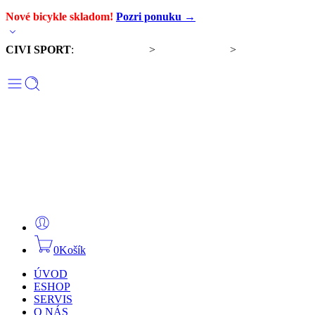
Nové bicykle skladom!
Pozri ponuku →
CIVI SPORT
:
Predaj bicyklov
>
Servis bicyklov
>
Komponenty a
doplnky
0
Košík
ÚVOD
ESHOP
SERVIS
O NÁS