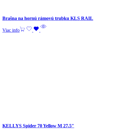
Brašna na hornú rámovú trubku KLS RAIL
Viac info
KELLYS Spider 70 Yellow M 27.5″