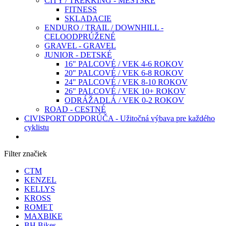
CITY / TREKKING - MESTSKÉ
FITNESS
SKLADACIE
ENDURO / TRAIL / DOWNHILL -
CELOODPRÚŽENÉ
GRAVEL - GRAVEL
JUNIOR - DETSKÉ
16" PALCOVÉ / VEK 4-6 ROKOV
20" PALCOVÉ / VEK 6-8 ROKOV
24" PALCOVÉ / VEK 8-10 ROKOV
26" PALCOVÉ / VEK 10+ ROKOV
ODRÁŽADLÁ / VEK 0-2 ROKOV
ROAD - CESTNÉ
CIVISPORT ODPORÚČA - Užitočná výbava pre každého
cyklistu
Filter značiek
CTM
KENZEL
KELLYS
KROSS
ROMET
MAXBIKE
BH Bikes