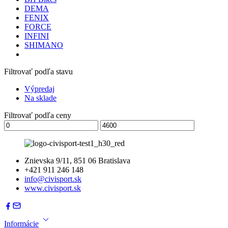
DEMA
FENIX
FORCE
INFINI
SHIMANO
Filtrovať podľa stavu
Výpredaj
Na sklade
Filtrovať podľa ceny
Znievska 9/11, 851 06 Bratislava
+421 911 246 148
info@civisport.sk
www.civisport.sk
Informácie