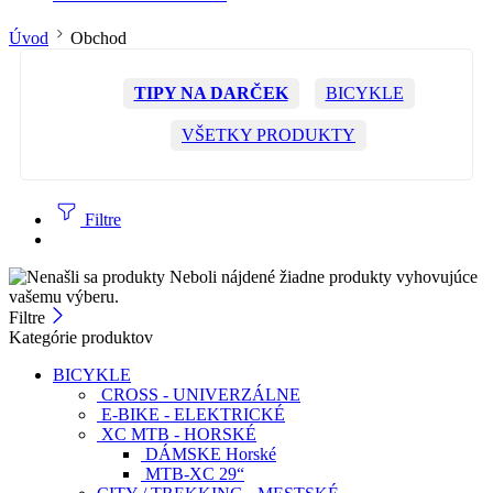
Úvod
Obchod
TIPY NA DARČEK
BICYKLE
VŠETKY PRODUKTY
Filtre
Neboli nájdené žiadne produkty vyhovujúce
vašemu výberu.
Filtre
Kategórie produktov
BICYKLE
CROSS - UNIVERZÁLNE
E-BIKE - ELEKTRICKÉ
XC MTB - HORSKÉ
DÁMSKE Horské
MTB-XC 29“