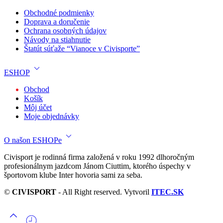
Obchodné podmienky
Doprava a doručenie
Ochrana osobných údajov
Návody na stiahnutie
Štatút súťaže “Vianoce v Civisporte”
ESHOP
Obchod
Košík
Môj účet
Moje objednávky
O našon ESHOPe
Civisport je rodinná firma založená v roku 1992 dlhoročným
profesionálnym jazdcom Jánom Ciuttim, ktorého úspechy v
športovom klube Inter hovoria sami za seba.
©
CIVISPORT
- All Right reserved. Vytvoril
ITEC.SK