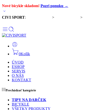
Nové bicykle skladom!
Pozri ponuku →
CIVI SPORT
:
Predaj bicyklov
>
Servis bicyklov
>
Komponenty a
doplnky
0
Košík
ÚVOD
ESHOP
SERVIS
O NÁS
KONTAKT
Prechádzať kategórie
TIPY NA DARČEK
BICYKLE
VŠETKY PRODUKTY