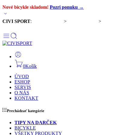
Nové bicykle skladom!
Pozri ponuku →
CIVI SPORT
:
Predaj bicyklov
>
Servis bicyklov
>
Komponenty a
doplnky
0
Košík
ÚVOD
ESHOP
SERVIS
O NÁS
KONTAKT
Prechádzať kategórie
TIPY NA DARČEK
BICYKLE
VŠETKY PRODUKTY