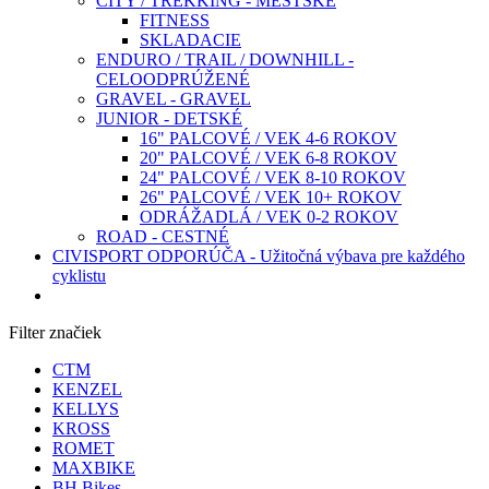
CITY / TREKKING - MESTSKÉ
FITNESS
SKLADACIE
ENDURO / TRAIL / DOWNHILL -
CELOODPRÚŽENÉ
GRAVEL - GRAVEL
JUNIOR - DETSKÉ
16" PALCOVÉ / VEK 4-6 ROKOV
20" PALCOVÉ / VEK 6-8 ROKOV
24" PALCOVÉ / VEK 8-10 ROKOV
26" PALCOVÉ / VEK 10+ ROKOV
ODRÁŽADLÁ / VEK 0-2 ROKOV
ROAD - CESTNÉ
CIVISPORT ODPORÚČA - Užitočná výbava pre každého
cyklistu
Filter značiek
CTM
KENZEL
KELLYS
KROSS
ROMET
MAXBIKE
BH Bikes