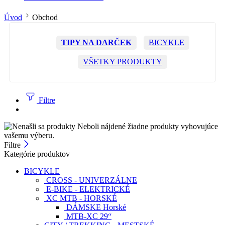
Úvod
Obchod
TIPY NA DARČEK
BICYKLE
VŠETKY PRODUKTY
Filtre
Neboli nájdené žiadne produkty vyhovujúce
vašemu výberu.
Filtre
Kategórie produktov
BICYKLE
CROSS - UNIVERZÁLNE
E-BIKE - ELEKTRICKÉ
XC MTB - HORSKÉ
DÁMSKE Horské
MTB-XC 29“