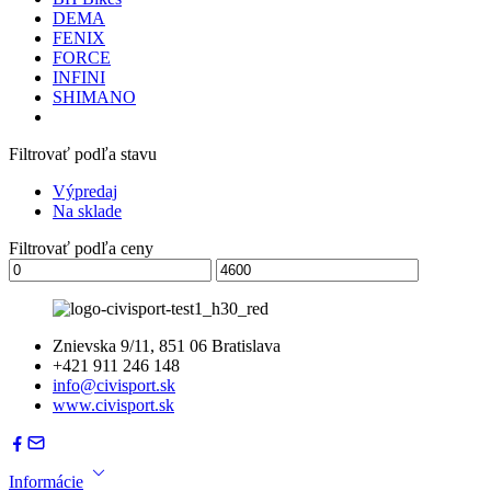
DEMA
FENIX
FORCE
INFINI
SHIMANO
Filtrovať podľa stavu
Výpredaj
Na sklade
Filtrovať podľa ceny
Znievska 9/11, 851 06 Bratislava
+421 911 246 148
info@civisport.sk
www.civisport.sk
Informácie