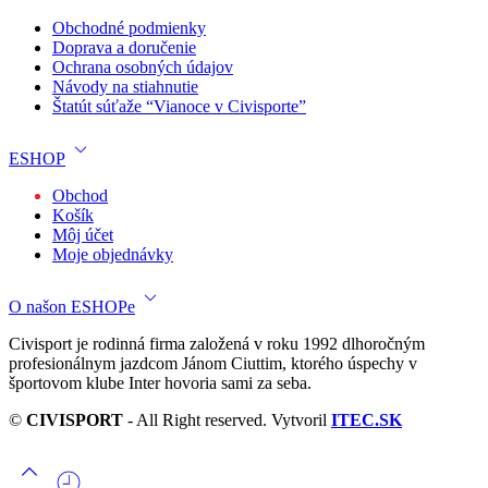
Obchodné podmienky
Doprava a doručenie
Ochrana osobných údajov
Návody na stiahnutie
Štatút súťaže “Vianoce v Civisporte”
ESHOP
Obchod
Košík
Môj účet
Moje objednávky
O našon ESHOPe
Civisport je rodinná firma založená v roku 1992 dlhoročným
profesionálnym jazdcom Jánom Ciuttim, ktorého úspechy v
športovom klube Inter hovoria sami za seba.
©
CIVISPORT
- All Right reserved. Vytvoril
ITEC.SK