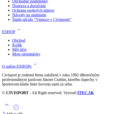
Obchodné podmienky
Doprava a doručenie
Ochrana osobných údajov
Návody na stiahnutie
Štatút súťaže “Vianoce v Civisporte”
ESHOP
Obchod
Košík
Môj účet
Moje objednávky
O našon ESHOPe
Civisport je rodinná firma založená v roku 1992 dlhoročným
profesionálnym jazdcom Jánom Ciuttim, ktorého úspechy v
športovom klube Inter hovoria sami za seba.
©
CIVISPORT
- All Right reserved. Vytvoril
ITEC.SK