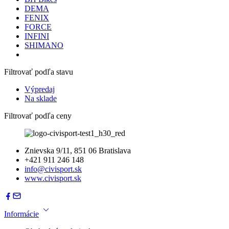
DEMA
FENIX
FORCE
INFINI
SHIMANO
Filtrovať podľa stavu
Výpredaj
Na sklade
Filtrovať podľa ceny
Znievska 9/11, 851 06 Bratislava
+421 911 246 148
info@civisport.sk
www.civisport.sk
Informácie