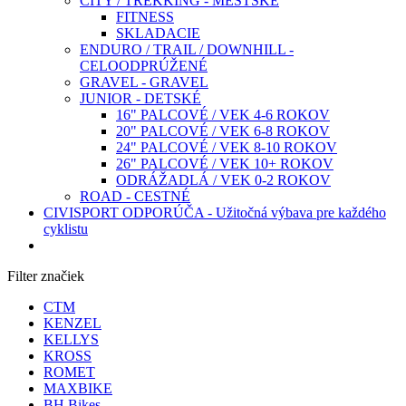
CITY / TREKKING - MESTSKÉ
FITNESS
SKLADACIE
ENDURO / TRAIL / DOWNHILL -
CELOODPRÚŽENÉ
GRAVEL - GRAVEL
JUNIOR - DETSKÉ
16" PALCOVÉ / VEK 4-6 ROKOV
20" PALCOVÉ / VEK 6-8 ROKOV
24" PALCOVÉ / VEK 8-10 ROKOV
26" PALCOVÉ / VEK 10+ ROKOV
ODRÁŽADLÁ / VEK 0-2 ROKOV
ROAD - CESTNÉ
CIVISPORT ODPORÚČA - Užitočná výbava pre každého
cyklistu
Filter značiek
CTM
KENZEL
KELLYS
KROSS
ROMET
MAXBIKE
BH Bikes