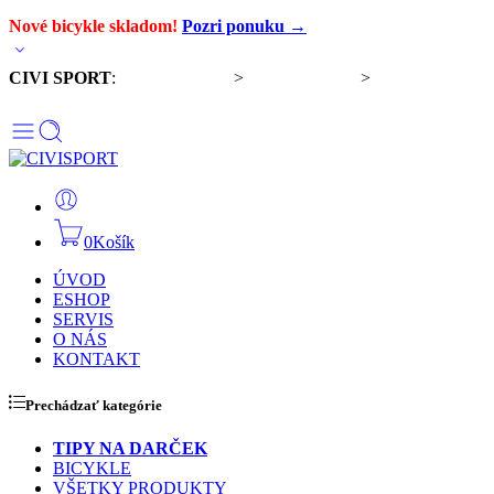
Nové bicykle skladom!
Pozri ponuku →
CIVI SPORT
:
Predaj bicyklov
>
Servis bicyklov
>
Komponenty a
doplnky
0
Košík
ÚVOD
ESHOP
SERVIS
O NÁS
KONTAKT
Prechádzať kategórie
TIPY NA DARČEK
BICYKLE
VŠETKY PRODUKTY