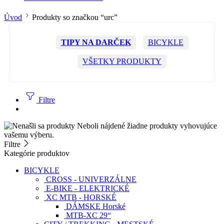
Úvod
Produkty so značkou “urc”
TIPY NA DARČEK
BICYKLE
VŠETKY PRODUKTY
Filtre
Neboli nájdené žiadne produkty vyhovujúce
vašemu výberu.
Filtre
Kategórie produktov
BICYKLE
CROSS - UNIVERZÁLNE
E-BIKE - ELEKTRICKÉ
XC MTB - HORSKÉ
DÁMSKE Horské
MTB-XC 29“