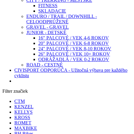
CITY / TREKKING - MESTSKÉ
FITNESS
SKLADACIE
ENDURO / TRAIL / DOWNHILL -
CELOODPRÚŽENÉ
GRAVEL - GRAVEL
JUNIOR - DETSKÉ
16" PALCOVÉ / VEK 4-6 ROKOV
20" PALCOVÉ / VEK 6-8 ROKOV
24" PALCOVÉ / VEK 8-10 ROKOV
26" PALCOVÉ / VEK 10+ ROKOV
ODRÁŽADLÁ / VEK 0-2 ROKOV
ROAD - CESTNÉ
CIVISPORT ODPORÚČA - Užitočná výbava pre každého
cyklistu
Filter značiek
CTM
KENZEL
KELLYS
KROSS
ROMET
MAXBIKE
BH Bikes