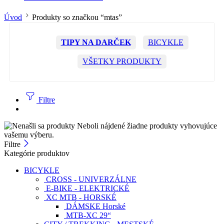
Úvod
Produkty so značkou “mtas”
TIPY NA DARČEK
BICYKLE
VŠETKY PRODUKTY
Filtre
Neboli nájdené žiadne produkty vyhovujúce
vašemu výberu.
Filtre
Kategórie produktov
BICYKLE
CROSS - UNIVERZÁLNE
E-BIKE - ELEKTRICKÉ
XC MTB - HORSKÉ
DÁMSKE Horské
MTB-XC 29“