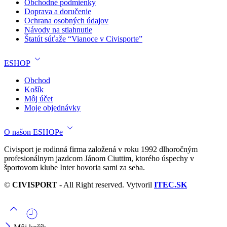
Obchodné podmienky
Doprava a doručenie
Ochrana osobných údajov
Návody na stiahnutie
Štatút súťaže “Vianoce v Civisporte”
ESHOP
Obchod
Košík
Môj účet
Moje objednávky
O našon ESHOPe
Civisport je rodinná firma založená v roku 1992 dlhoročným
profesionálnym jazdcom Jánom Ciuttim, ktorého úspechy v
športovom klube Inter hovoria sami za seba.
©
CIVISPORT
- All Right reserved. Vytvoril
ITEC.SK