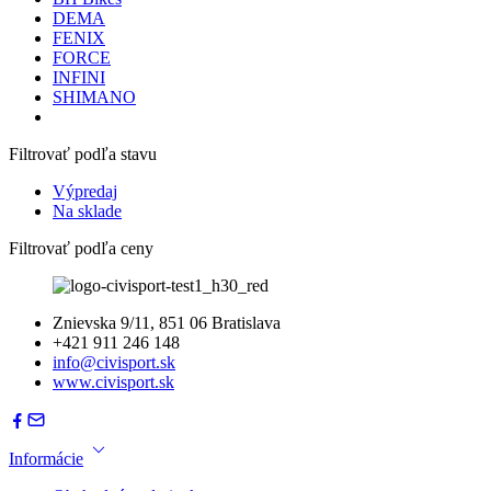
DEMA
FENIX
FORCE
INFINI
SHIMANO
Filtrovať podľa stavu
Výpredaj
Na sklade
Filtrovať podľa ceny
Znievska 9/11, 851 06 Bratislava
+421 911 246 148
info@civisport.sk
www.civisport.sk
Informácie