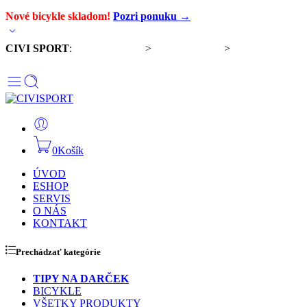
Nové bicykle skladom!
Pozri ponuku →
CIVI SPORT
:
Predaj bicyklov
>
Servis bicyklov
>
Komponenty a
doplnky
0
Košík
ÚVOD
ESHOP
SERVIS
O NÁS
KONTAKT
Prechádzať kategórie
TIPY NA DARČEK
BICYKLE
VŠETKY PRODUKTY